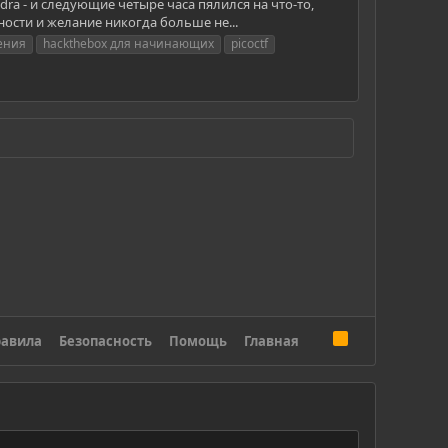
dra - и следующие четыре часа пялился на что-то,
сти и желание никогда больше не...
ения
hackthebox для начинающих
picoctf
R
авила
Безопасность
Помощь
Главная
S
S