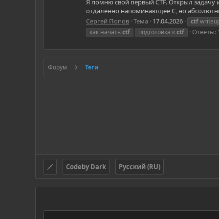
Я помню свой первый CTF. Открыл задачу и
отдалённо напоминающее C, но абсолютно
Сергей Попов
Тема
17.04.2026
ctf
writeu
Ответы: 
как начать
ctf
подготовка к
ctf
Форум
Теги
Codeby Dark
Русский (RU)