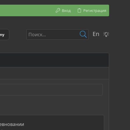
Вход
Регистрация
En
emy
ревновании