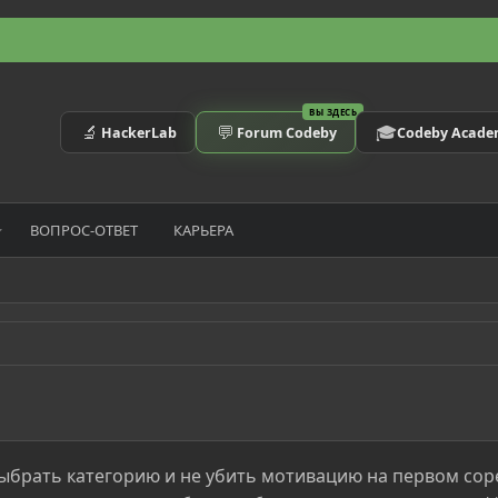
ВЫ ЗДЕСЬ
🔬
💬
🎓
HackerLab
Forum Codeby
Codeby Acad
ВОПРОС-ОТВЕТ
КАРЬЕРА
выбрать категорию и не убить мотивацию на первом со