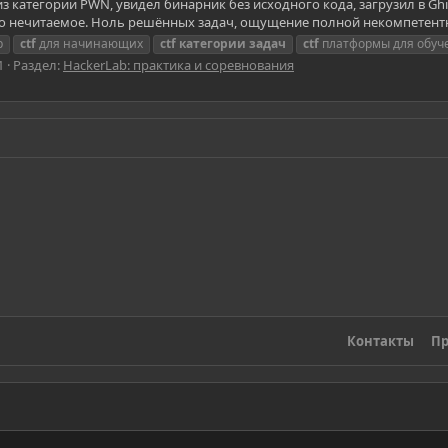
з категории PWN, увидел бинарник без исходного кода, загрузил в Ghi
 нечитаемое. Ноль решённых задач, ощущение полной некомпетентно
p
ctf
для начинающих
ctf
категории
задач
ctf
платформы для обуч
1
Раздел:
HackerLab: практика и соревнования
Контакты
Пр