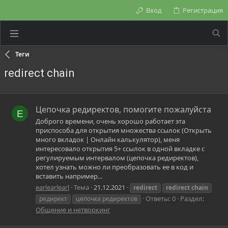
Вход
Регистрация
Теги
redirect chain
Цепочка редиректов, помогите пожалуйста
E
Доброго времени, очень хорошо работает эта
приспособа для открытия множества ссылок (Открыть
много вкладок | Онлайн калькулятор), меня
интересовало открытия 5+ ссылок в одной вкладке с
регулируемым интервалом (цепочка редиректов),
хотел узнать можно ли преобразовать ее в код и
вставить например...
earlearlearl
Тема
21.12.2021
redirect
redirect
chain
Ответы: 0
Раздел:
редирект
цепочка редиректов
Общение и нетворкинг