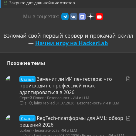
Закрыто для дальнейших ответов.
Мы в соцсетях:
Взломай свой первый сервер и прокачай скилл
—
Начни игру на HackerLab
Похожие темы
С
Заменит ли ИИ пентестера: что
Статья
т
происходит с профессией и как
а
адаптироваться в 2026
Сергей Попов
Безопасность ИИ и LLM
т
lains
31.07.2026
Безопасность ИИ и LLM
1
ь
я
С
RegTech-платформы для AML: обзор
Статья
т
решений 2026
Luxkerr
Безопасность ИИ и LLM
а
Luxkerr
03.02.2026
Безопасность ИИ и LLM
0