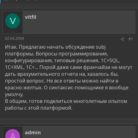
о
а
р
н
т
а
vitfil
е
ч
V
м
а
ы
л
а
02.04.2004
#1
Итак. Предлагаю начать обсуждение subj
платформы. Вопросы программирования,
конфигурирования, типовые решения, 1С+SQL,
1С+XML, 1С+... Порой даже сами франчайзи не могут
дать вразумительного отчета на, казалось бы,
простой вопрос. Не все ответы можно найти в
красно-желтых. О синтаксис-помощнике я вообще
умолчу.
В общем, готов поделиться многолетным опытом
работы с этой платформой.
admin
A