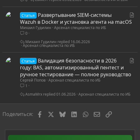
т
ь
С
Развертывание SIEM-системы
я
Статья
т
Wazuh в Docker и установка агента на macOS
Михаил Гудилин
Арсенал специалиста по ИБ
а
0
т
ь
Михаил Гудилин
16.06.2026
Арсенал специалиста по ИБ
я
С
Валидация безопасности в 2026
Статья
т
году: BAS, автоматизированный пентест и
а
ручное тестирование — полное руководство
Сергей Попов
Арсенал специалиста по ИБ
т
1
ь
я
AsmaMrx
01.06.2026
Арсенал специалиста по ИБ
Facebook
X
Bluesky
LinkedIn
WhatsApp
Электронная по
Ссылка
Поделиться: