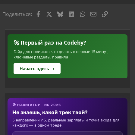
ь
я
Facebook
X
Bluesky
LinkedIn
WhatsApp
Электронная по
Ссылка
Поделиться:
🚀 Первый раз на Codeby?
Гайд для новичков: что делать в первые 15 минут,
ключевые разделы, правила
Начать здесь →
🧭 НАВИГАТОР · ИБ 2026
Не знаешь, какой трек твой?
5 направлений ИБ, реальные зарплаты и точка входа для
каждого — в одном треде.