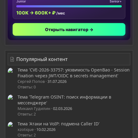
Junior
Senior+
100K → 600K+ ₽
/мес
Открыть навигатор →
Популярный контент
Тема 'CVE-2026-33757: уязвимость OpenBao - Session
Fixation через JWT/OIDC в secrets management'
Сергей Попов
31.07.2026
Ответы: 0
Тема 'Telegram OSINT: поиск информации в
мессенджере'
Михаил Гудилин
02.03.2026
Ответы: 2
Тема 'Атаки на VoIP: подмена Caller ID'
xzotique
10.02.2026
Ответы: 2