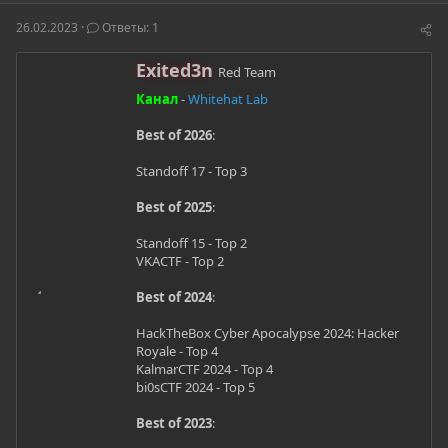
о
а
и
р
н
26.02.2023
Ответы: 1
т
а
е
ч
А
Exited3n
м
а
Red Team
в
ы
л
Канал
-
Whitehat Lab
т
а
о
Best of 2026
:
р
Standoff 17 - Top 3
Best of 2025
:
Standoff 15 - Top 2
VKACTF - Top 2
Best of 2024
:
HackTheBox Cyber Apocalypse 2024: Hacker
Royale - Top 4
KalmarCTF 2024 - Top 4
bi0sCTF 2024 - Top 5
Best of 2023
: