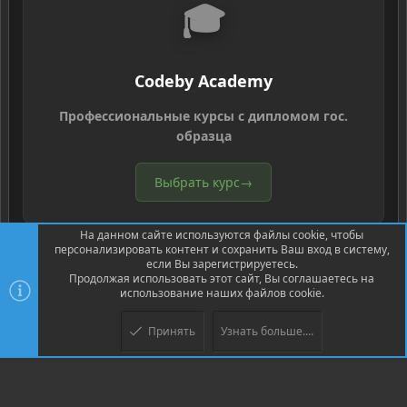
🎓
Codeby Academy
Профессиональные курсы с дипломом гос.
образца
Выбрать курс
→
На данном сайте используются файлы cookie, чтобы
персонализировать контент и сохранить Ваш вход в систему,
если Вы зарегистрируетесь.
Продолжая использовать этот сайт, Вы соглашаетесь на
использование наших файлов cookie.
®
Community platform by XenForo
© 2010-2026 XenForo Ltd.
Перевод
®
от Jumuro
Принять
Узнать больше....
Верх
Низ
XenPorta 2 PRO
© Jason Axelrod of
8WAYRUN