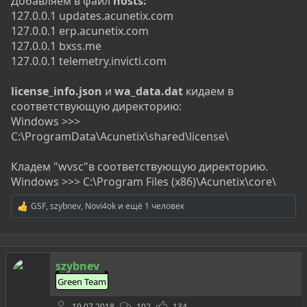
Добавляем в файл
hosts:
127.0.0.1 updates.acunetix.com
127.0.0.1 erp.acunetix.com
127.0.0.1 bxss.me
127.0.0.1 telemetry.invicti.com
license_info.json
и
wa_data.dat
кидаем в
соответствующую директорию:
Windows >>>
C:\ProgramData\Acunetix\shared\license\
Кладем "wvsc"в соответствующую директорию.
Windows >>> C:\Program Files (x86)\Acunetix\core\
GSF
,
szybnev
,
Novi4ok
и ещё 1 человек
Р
е
а
к
ц
szybnev
и
и
Green Team
:
19.07.2018
102
134