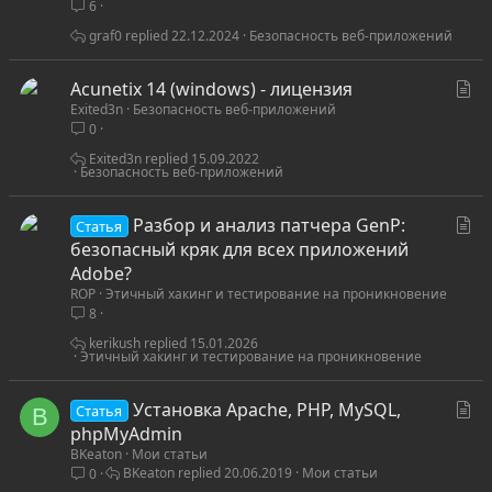
6
а
т
graf0
22.12.2024
Безопасность веб-приложений
ь
я
С
Acunetix 14 (windows) - лицензия
Exited3n
Безопасность веб-приложений
т
0
а
т
Exited3n
15.09.2022
Безопасность веб-приложений
ь
я
С
Разбор и анализ патчера GenP:
Статья
т
безопасный кряк для всех приложений
а
Adobe?
ROP
Этичный хакинг и тестирование на проникновение
т
8
ь
я
kerikush
15.01.2026
Этичный хакинг и тестирование на проникновение
С
Установка Apache, PHP, MySQL,
Статья
B
т
phpMyAdmin
BKeaton
Мои статьи
а
BKeaton
20.06.2019
Мои статьи
0
т