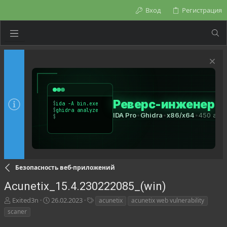
Вход
Регистрация
Безопасность веб-приложений
Acunetix_15.4.230222085_(win)
А
Д
Т
Exited3n
26.02.2023
acunetix
acunetix web vulnerability
в
а
е
scaner
т
т
г