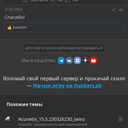
27.02.2023
#2
Спасибо!
Exited3n
Р
е
а
к
ц
Для ответа нужно войти/зарегистрироваться
и
и
Мы в соцсетях:
:
Взломай свой первый сервер и прокачай скилл
—
Начни игру на HackerLab
Похожие темы
С
Acunetix_15.5.230326230_(win)
Exited3n
Безопасность веб-приложений
т