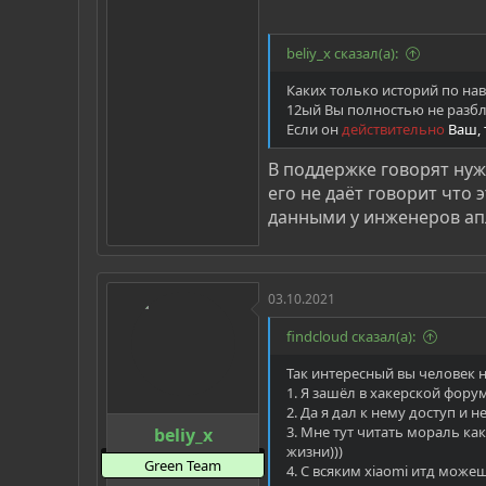
beliy_x сказал(а):
Каких только историй по н
12ый Вы полностью не разбл
Если он
действительно
Ваш, 
В поддержке говорят нуж
его не даёт говорит что
данными у инженеров ап
03.10.2021
findcloud сказал(а):
Так интересный вы человек 
1. Я зашёл в хакерской фор
2. Да я дал к нему доступ и 
3. Мне тут читать мораль ка
beliy_x
жизни)))
Green Team
4. С всяким xiaomi итд мож