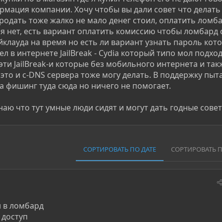
мация компании. Хочу чтобы вы дали совет что делать 
родать тоже жалко не мало денег стоил, оплатить ломба
ня нет, есть вариант оплатить комиссию чтобы ломбард 
клауда на время но есть ли вариант узнать пароль кот
л в интернете JailBreak - Cydia который типо мол подхо
эти JailBreak-и которые без мобильного интернета и так
это и с-DNS сервера тоже могу делать. В поддержку пыт
а фишинг туда сюда но ничего не помогает.
аю что тут умные люди сидят и могут дать годные совет
СОРТИРОВАТЬ ПО ДАТЕ
СОРТИРОВАТЬ 
н в ломбард
 доступ