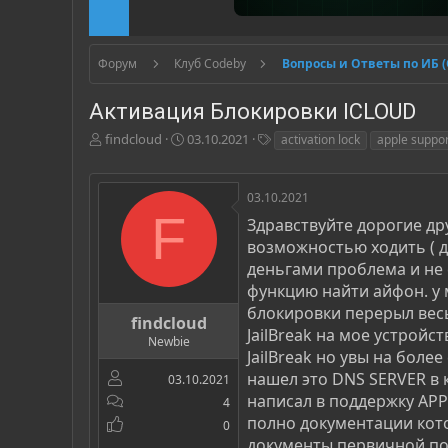
Форум
Клуб Codeby
Вопросы и Ответы по ИБ 
Активация Блокировки ICLOUD
А
Д
Т
findcloud
03.10.2021
activation lock
apple suppo
в
а
е
т
т
г
о
а
и
03.10.2021
р
н
F
Здравствуйте дорогие дру
т
а
возможностью ходить ( д
е
ч
м
а
деньгами проблема и не 
ы
л
функцию найти айфон. у 
а
блокировки перерыл вес
findcloud
JailBreak на мое устрой
Newbie
JailBreak но увы на боле
нашел это DNS SERVER в 
03.10.2021
написал в поддержку APP
4
полно документации кото
0
документы первичной пок