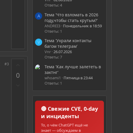
р
Ответы: 4
о
Тема 'Что взломать в 2026
т
A
году,чтобы стать крутым?'
и
ANDREI3
Понедельник в 18:59
в
Ответы: 1
Тема 'Украли контакты
V
багом телеграм'
Vnr
26.07.2026
Ответы: 7
З
#3
Тема 'Как лучше залететь в
а
зактнг'
0
whoami1
Пятница в 23:44
Ответы: 1
П
р
о
т
🔴 Свежие CVE, 0-day
и
и инциденты
в
То, о чём ChatGPT ещё не
знает — обсуждаем в