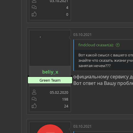
03.10.2021
4
0
03.10.2021
findcloud сказал(а):
Вот какой смысл с вашего от
знайте что сказать жизни уч
занятая нечем???
beliy_x
официальному сервису до
Green Team
Вот ответ на Вашу пробл
05.02.2020
198
24
03.10.2021