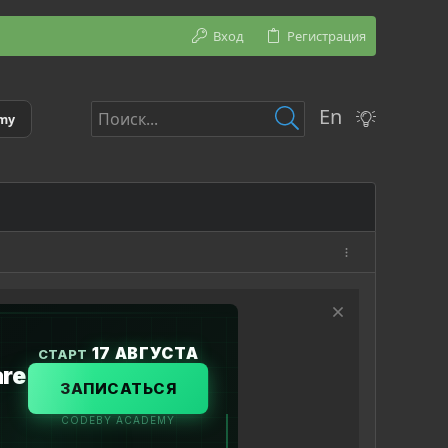
Вход
Регистрация
En
emy