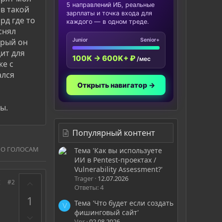
5 направлений ИБ, реальные
в такой
зарплаты и точка входа для
рд где то
каждого — в одном треде.
снял
орый он
Junior
Senior+
дит для
100K → 600K+ ₽
/мес
же с
ался
Открыть навигатор →
ы.
Популярный контент
ПО ГОЛОСАМ
Тема 'Как вы используете
ИИ в Pentest-проектах /
Vulnerability Assessment?'
Trager
12.07.2026
З
#2
Ответы: 4
а
1
Тема 'Что будет если создать
V
фишинговый сайт'
П
Vnr
02.08.2026