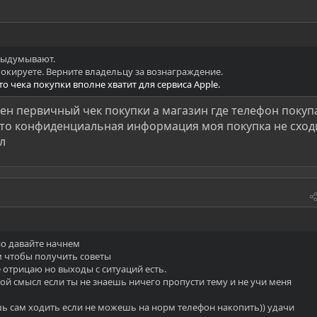
авыдумывают.
окируете. Верните владельцу за вознаграждение.
то чека покупки вполне хватит для сервиса Apple.
ен первичный чек покупки а магазин где телефон покуп
 это конфиденциальная информация моя покупка не сход
л
но давайте начнем
ум чтобы получить советы
не отрицаю но выходы с ситуаций есть.
кой смысл если ты не знаешь ничего пропусти тему и не учи меня
ешь сам ходить если не можешь на норм телефон накопить)) удачи