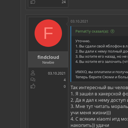
24
03.10.2021
F
Pernat1y сказал(а):
Уточню.
1. Вы сдали свой яблофон в
2. Вы дали к нему полный до
3. Вы хотите его назад, но н
findcloud
4. Вы хотите его залочить (ч
Newbie
ИМХО, вы оплатили и получи
03.10.2021
Теперь берите Сяоми и больш
4
0
Так интересный вы челов
1. Я зашёл в хакерской 
2. Да я дал к нему досту
3. Мне тут читать морал
учи меня жизни)))
4. С всяким xiaomi итд 
накопить)) удачи