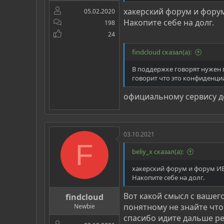
хакерский форум и фору
05.02.2020
Накопите себе на долг.
198
24
findcloud сказал(а):
В поддержке говорят нужен 
говорит что это конфиденци
официальному сервису до
03.10.2021
F
beliy_x сказал(а):
хакерский форум и форум И
Накопите себе на долг.
Вот какой смысл с вашего
findcloud
понятному не знайте что 
Newbie
спасибо идите дальше ре