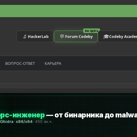
ВЫ ЗДЕСЬ
🔬
💬
🎓
HackerLab
Forum Codeby
Codeby Acad
ВОПРОС-ОТВЕТ
КАРЬЕРА