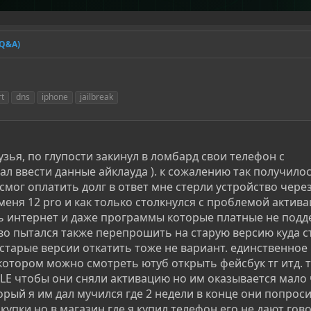
(Q&A)
rt
dns
iphone
jailbreak
зья, по глупости закинул в ломбард свои телефон с
ал ввести данные айклауда ). к сожалению так получилос
смог оплатить долг в ответ мне стерли устройство чере
меня 12 pro и как только столкнулся с проблемой актив
ь интернет и даже программы которые платные не под
ство пытался также перепрошить на старую версию куда с
е старые версии откатить тоже не вариант. единственное 
котором можно смотреть ютуб открыть фейсбук тг итд. 
LE чтобы они сняли активацию но им оказывается мало 
рый я им дал мучился где 2 недели в конце они попрос
упки но в магазин где я купил телефон его не дают гов