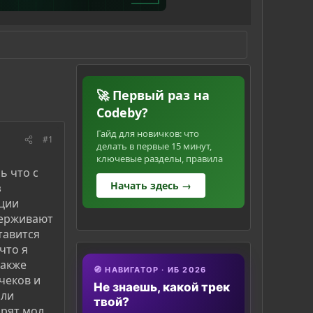
🚀 Первый раз на
Codeby?
Гайд для новичков: что
#1
делать в первые 15 минут,
ключевые разделы, правила
ь что с
Начать здесь →
з
ации
держивают
тавится
что я
также
🧭 НАВИГАТОР · ИБ 2026
чеков и
Не знаешь, какой трек
или
твой?
орят мол