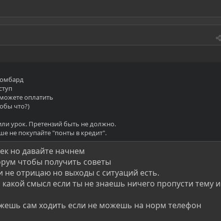
 ломбард
ступ
е можете оплатить
тобы что?)
ли урок. Претензий быть не должно.
е не покупайте "понты в кредит".
ек но давайте начнем
форум чтобы получить советы
п и не отрицаю но выходы с ситуаций есть.
ь какой смысл если ты не знаешь ничего пропусти тему и
можешь сам ходить если не можешь на норм телефон