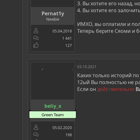
3. Вы хотите его назад, 
4. Вы хотите его залочит
Pernat1y
Newbie
ИМХО, вы оплатили и пол
Теперь берите Сяоми и б
05.04.2018
1 441
127
03.10.2021
Каких только историй п
12ый Вы полностью не ра
Если он
действительно
В
beliy_x
Green Team
05.02.2020
198