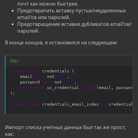
почт как можно быстрее.
Предотвратить вставку пустых/неудаленных
email’ов или паролей.
Предотвращение вставки дубликатов email’ов/
паролей.
В конце концов, я остановился на следующем:
SQL:
create
table
 credentials 
(
    email 
text
not
null
,
    password 
text
not
null
,
constraint
 uc_credential 
unique
(
email
,
 password
)
;
create
index
 credentials_email_index 
on
 credentials
Импорт списка учетных данных был так же прост,
как: