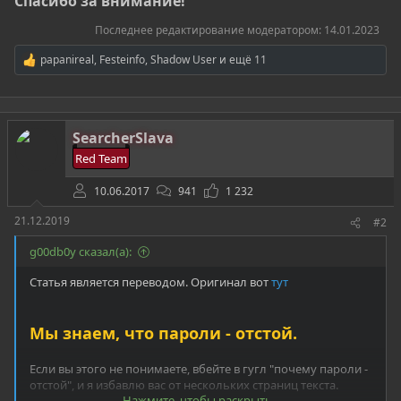
Спасибо за внимание!
Последнее редактирование модератором:
14.01.2023
papanireal
,
Festeinfo
,
Shadow User
и ещё 11
Р
е
а
к
ц
SearcherSlava
и
и
Red Team
:
10.06.2017
941
1 232
21.12.2019
#2
g00db0y сказал(а):
Статья является переводом. Оригинал вот
тут
Мы знаем, что пароли - отстой.
Если вы этого не понимаете, вбейте в гугл "почему пароли -
отстой", и я избавлю вас от нескольких страниц текста.
Нажмите, чтобы раскрыть...