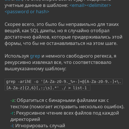
учетные данные в шаблоне:
<email><delimiter>
<password or hash>
Скорее всего, это было бы неправильно для таких
вещей, как SQL дампы, но я случайно отобрал
достаточно файлов, которые придерживались этой
формы, что бы не останавливаться на этом шаге.
Используя
grep
и немного свободного регекса, я
рекурсивно извлекал все, что соответствовало
вышеуказанному шаблону:
grep -arihE -o '[A-Za-z0-9._%+-]+@[A-Za-z0-9.-]+\.
[A-Za-z]{2,6}[,:;\s].*' ./ > list-1 
-a
: Обратиться с бинарными файлами как с
текстом (помогает исправить несколько ошибок).​
-r
: Рекурсивное чтение всех файлов под каждой
директорией​
-i
: Игнорировать случай​