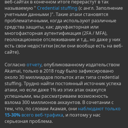
веб-сайтах в конечном итоге перерастут в так
называемую "
Credential stuffing
(с англ. Заполнение
учетными данными )". Такие атаки становятся
проблематичными, когда используют различные
средства защиты, как: двухфакторная или
многофакторная аутентификация (2FA / MFA),
геолокационное отслеживание и т.д., но даже у них
есть свои недостатки (если они вообще есть на веб-
сайте).
Согласно
отчету
, опубликованному издательством
Akamai, только в 2018 году было зафиксировано
около 30 миллиардов попыток атак типа credential
stuffing. Трудно найти постоянный источник успеха
атаки, но если даже 1% из этих атак окажутся
успешными, мы рассматриваем возможность
взлома 300 миллионов аккаунтов. В сочетании с
тем, что, по словам Акамая, они
наблюдают только
15-30%
всего веб-трафика
, и поэтому у нас
серьезная проблема.