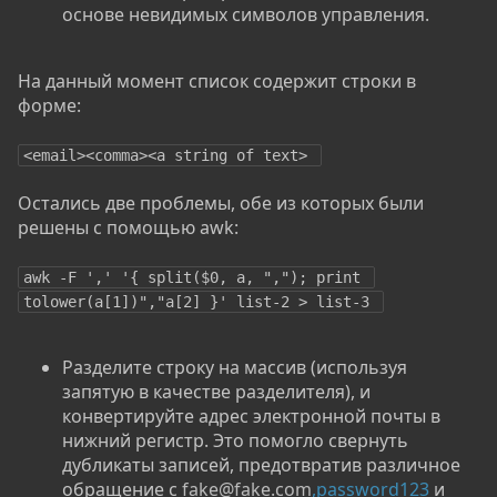
основе невидимых символов управления.
На данный момент список содержит строки в
форме:
<email><comma><a string of text> 
Остались две проблемы, обе из которых были
решены с помощью awk:
awk -F ',' '{ split($0, a, ","); print 
tolower(a[1])","a[2] }' list-2 > list-3 
Разделите строку на массив (используя
запятую в качестве разделителя), и
конвертируйте адрес электронной почты в
нижний регистр. Это помогло свернуть
дубликаты записей, предотвратив различное
обращение с
fake@fake.com
,password123
и