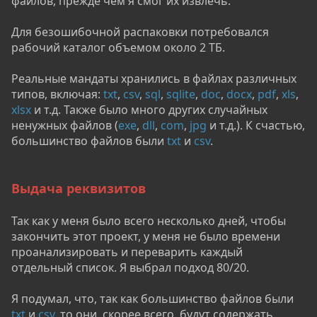
файлов, прежде чем я смог их извлечь.
Для безошибочной распаковки потребовался
рабочий каталог объемом около 2 ТБ.
Реальные мандаты хранились в файлах различных
типов, включая:
txt
,
csv
,
sql
,
sqlite
,
doc
,
docx
,
pdf
,
xls
,
xlsx
и т.д. Также было много других случайных
ненужных файлов (
exe
,
dll
,
com
,
jpg
и т.д.). К счастью,
большинство файлов были
txt
и
csv
.
Выдача реквизитов
Так как у меня было всего несколько дней, чтобы
закончить этот проект, у меня не было времени
проанализировать и переварить каждый
отдельный список. Я выбрал подход 80/20.
Я подумал, что, так как большинство файлов были
txt
и
csv
, то они, скорее всего, будут содержать