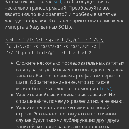
Затем я использовал
sed
, чтобы осуществить
несколько трансформаций: Преобразуйте все
двоеточия, точки с запятой и пробелы в запятые
для единообразия. Это также приготовит список для
импорта в базу данных SQLite.
sed -e "s/[\:\;[[:space:]]/\,/g" -e "s/\,\
{2,\}/\,/g" -e "s/\"//g" -e "s/'//g" -e 
"s/[^[:print:]\n]//g" list-1 > list-2 
Сложите несколько последовательных запятых
в одну запятую. Множество последовательных
запятых было основным артефактом первого
шага. Обратите внимание, что это также
может быть выполнено с помощью:
tr -s ','
.
Удалить двойные и одинарные кавычки. Не
спрашивайте, почему я разделил их, я не знаю.
Удалите непечатаемые и символы новой
строки. Это важно, потому что в противном
случае будут тысячи дублирующих друг друга
записей, которые различаются только на