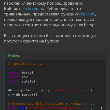
паролей клиентскому при хэшировании.
Библиотека
bcrypt
на Python делает это
тривиальным, предоставляя функцию
checkpw
,
позволяющую проверять обычный текстовый
пароль на соответствие заданному хэшу bcrypt.
Весь процесс взлома был выполнен с помощью
простого скрипта на Python:
Python:
#!/usr/bin/env python3
import
import
import
 sqlite3

db 
=
 sqlite3
.
connect
(
'credentials.sqlite3'
)
c 
=
 db
.
cursor
(
)
# Assumes csv file formatted as <email>,<hash>
with
open
(
'customer-emails-and-hashes.csv'
,
'r'
)
as