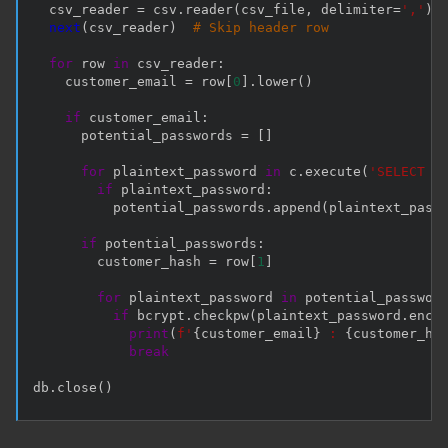
  csv_reader 
=
 csv
.
reader
(
csv_file
,
 delimiter
=
','
)
next
(
csv_reader
)
# Skip header row
for
 row 
in
 csv_reader
:
    customer_email 
=
 row
[
0
]
.
lower
(
)
if
 customer_email
:
      potential_passwords 
=
[
]
for
 plaintext_password 
in
 c
.
execute
(
'SELECT p
if
 plaintext_password
:
          potential_passwords
.
append
(
plaintext_pass
if
 potential_passwords
:
        customer_hash 
=
 row
[
1
]
for
 plaintext_password 
in
 potential_passwor
if
 bcrypt
.
checkpw
(
plaintext_password
.
enco
print
(
f'
{
customer_email
}
 : 
{
customer_ha
break
db
.
close
(
)