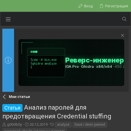
Вход
Регистрация
Мои статьи
Анализ паролей для
Статья
предотвращения Credential stuffing
А
Д
Т
g00db0y
20.12.2019
analyze
have i deen pwned
в
а
е
password attacks (атаки на пароли)