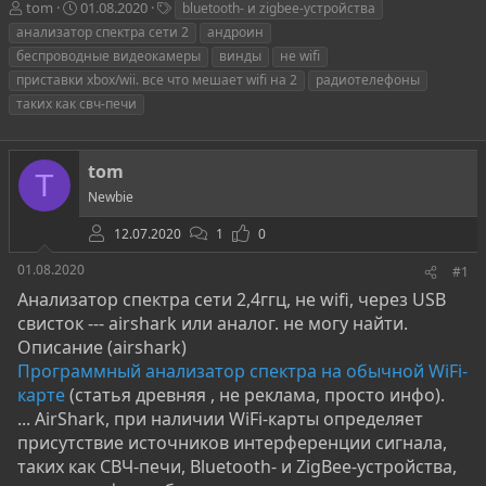
А
Д
Т
tom
01.08.2020
bluetooth- и zigbee-устройства
в
а
е
анализатор спектра сети 2
андроин
т
т
г
беспроводные видеокамеры
винды
не wifi
о
а
и
приставки xbox/wii. все что мешает wifi на 2
радиотелефоны
р
н
таких как свч-печи
т
а
е
ч
м
а
ы
л
tom
T
а
Newbie
12.07.2020
1
0
01.08.2020
#1
Анализатор спектра сети 2,4ггц, не wifi, через USB
свисток --- airshark или аналог. не могу найти.
Описание (airshark)
Программный анализатор спектра на обычной WiFi-
карте
(статья древняя , не реклама, просто инфо).
... AirShark, при наличии WiFi-карты определяет
присутствие источников интерференции сигнала,
таких как СВЧ-печи, Bluetooth- и ZigBee-устройства,