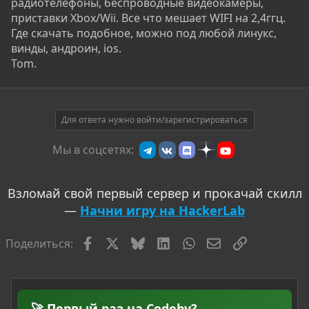
радиотелефоны, беспроводные видеокамеры,
приставки Xbox/Wii. Все что мешает WIFI на 2,4ггц.
Где скачать подобное, можно под любой линукс,
винды, андроин, ios.
Tom.
Для ответа нужно войти/зарегистрироваться
Мы в соцсетях:
Взломай свой первый сервер и прокачай скилл
—
Начни игру на HackerLab
Facebook
X
Bluesky
LinkedIn
WhatsApp
Электронная по
Ссылка
Поделиться:
🚀 Первый раз на Codeby?