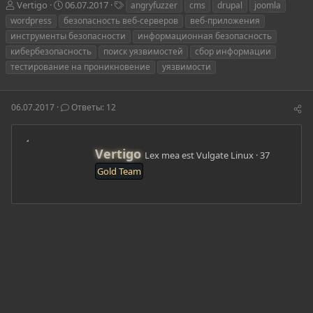
А
Д
Т
Vertigo
06.07.2017
angryfuzzer
cms
drupal
joomla
в
а
е
wordpress
безопасность веб-серверов
веб-приложения
т
т
г
инструменты безопасности
информационная безопасность
о
а
и
кибербезопасность
поиск уязвимостей
сбор информации
р
н
тестирование на проникновение
т
а
уязвимости
е
ч
м
а
ы
л
06.07.2017
Ответы: 12
а
А
Vertigo
Lex mea est Vulgate Linux
·
37
в
Gold Team
т
о
р