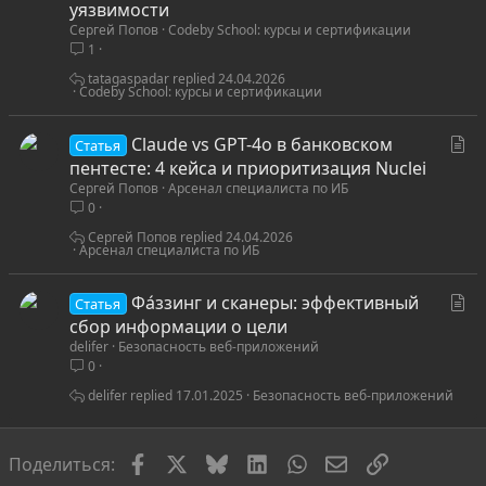
а
уязвимости
Сергей Попов
Codeby School: курсы и сертификации
т
1
ь
я
tatagaspadar
24.04.2026
Codeby School: курсы и сертификации
С
Claude vs GPT-4o в банковском
Статья
т
пентесте: 4 кейса и приоритизация Nuclei
Сергей Попов
Арсенал специалиста по ИБ
а
0
т
ь
Сергей Попов
24.04.2026
Арсенал специалиста по ИБ
я
С
Фа́ззинг и сканеры: эффективный
Статья
т
сбор информации о цели
delifer
Безопасность веб-приложений
а
0
т
ь
delifer
17.01.2025
Безопасность веб-приложений
я
Facebook
X
Bluesky
LinkedIn
WhatsApp
Электронная по
Ссылка
Поделиться: