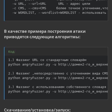
  -u URL, --url=URL      URL - адрес цели

  -c CMS, --cms=CMS     более точное уточнение,что с
  -w WORDLIST, --wordlist=WORDLIST - использовать с
В качестве примера построения атаки
приводятся следующие алгоритмы:
Код:
1.) Фаззинг URL со стандартным словарём

python angryFuzzer.py -u http://домен2-го_и_верхнего
2.) Фаззинг ,непосредственно с уточнением вида CMS (
python angryFuzzer.py -u http://домен2-го_и_верхнего
3.) Фаззинг с использованием собственного словаря

python angryFuzzer.py -u http://домен2-го_и_верхнег
Скачивание/установка/запуск: