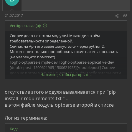
:
21.07.2017
#8
Vertigo сказал(а):
Скорее дело не в этом модуле.Не находил в нём
требовательности определённой.
Сейчас на Арч его завёл ,запустился через python2.
Может стоит только попробовать такие пакеты поставить
(не уверен,что поможет).
libghc-optparse-simple-dev libghc-optparse-applicative-dev
[doublepost=1500621965,1500621953][/doublepost] Скорее
дело не в этом модуле.Не находил в нём требовательности
Нажмите, чтобы раскрыть...
определённой.
Сейчас на Арч его завёл ,запустился через python2.
Может стоит только попробовать такие пакеты поставить
отсутствие этого модуля вываливается при "pip
(не уверен,что поможет).
install -r requirements.txt " ...
libghc-optparse-simple-dev libghc-optparse-applicative-dev
в этом файле модуль optparse второй в списке
Лог из терминала:
Код: