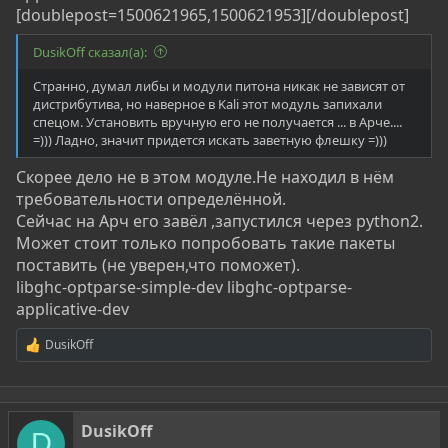
[doublepost=1500621965,1500621953][/doublepost]
DusikOff сказал(а):
Странно, думал либы и модули питона никак не зависят от
дистрибутива, но наверное в Kali этот модуль запихали
спецом. Установить вручную его не получается ... в Арче....
=))) Ладно, значит придется искать заветную флешку =)))
Скорее дело не в этом модуле.Не находил в нём
требовательности определённой.
Сейчас на Арч его завёл ,запустился через python2.
Может стоит только попробовать такие пакеты
поставить (не уверен,что поможет).
libghc-optparse-simple-dev libghc-optparse-
applicative-dev
DusikOff
Р
е
а
к
ц
DusikOff
и
D
и