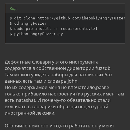
Код:
$ git clone https://github.com/ihebski/angryFuzzer.g
$ cd angryFuzzer

$ sudo pip install -r requirements.txt

$ python angryFuzzer.py
Дефолтные словари у этого инструмента
содержатся в собственной директории fuzzdb
Там можно увидеть наборы для различных баз
данных,есть там и словарь john.
Но их содержимое меня не впечатлило,разве
только прибавило настроения (из русских имён там
есть natasha). И почему-то обязательно стали
включать в словарики образцы нецензурной
иностранной лексики.
Огорчило немного и то,что работать он у меня