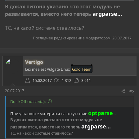
  -h, --help            вывод справки по командам

В доках питона указано что этот модуль не
  -q, --quiet           скрытый,"бесшумный" режим

argparse...
развивается, вместо него теперь
  -u URL, --url=URL      URL - адрес цели

  -c CMS, --cms=CMS     более точное уточнение,что
  -w WORDLIST, --wordlist=WORDLIST - использовать
ТС, на какой системе ставилось?
Последнее редактирование модератором:
20.07.2017
В качестве примера построения атаки приводятся
следующие алгоритмы:
Vertigo
Код:
Gold Team
Lex mea est Vulgate Linux
1.) Фаззинг URL со стандартным словарём

15.02.2017
1 312
3 911
python angryFuzzer.py -u http://домен2-го_и_верхне
20.07.2017
#5
2.) Фаззинг ,непосредственно с уточнением вида CMS
python angryFuzzer.py -u http://домен2-го_и_верхне
DusikOff сказал(а):
3.) Фаззинг с использованием собственного словаря

optparse
При установке матерится на отсутствие
:
python angryFuzzer.py -u http://домен2-го_и_верхн
В доках питона указано что этот модуль не
argparse...
развивается, вместо него теперь
ТС, на какой системе ставилось?
Скачивание/установка/запуск: