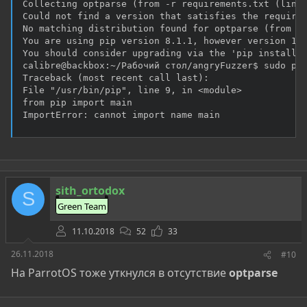
Collecting optparse (from -r requirements.txt (line 
Could not find a version that satisfies the requirem
No matching distribution found for optparse (from -r
You are using pip version 8.1.1, however version 18.
You should consider upgrading via the 'pip install -
calibre@backbox:~/Рабочий стол/angryFuzzer$ sudo pip
Traceback (most recent call last):

File "/usr/bin/pip", line 9, in <module>

from pip import main

ImportError: cannot import name main
sith_ortodox
S
Green Team
11.10.2018
52
33
26.11.2018
#10
На ParrotOS тоже уткнулся в отсутствие
optparse