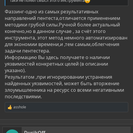
таки не понял смысл этого инструмента
Фаззинг-одно из самых результативных
направлений пентеста,отличается применением
методики грубой силы.Ручной более актуальный
конечно,но в данном случае , за счёт этого
инструмента, этот метод немного автоматизирован
для экономии времени,и ,тем самым,облегчения
задачи пентестера.
Информацию Вы здесь получаете о наличии
уязвимостей конкретных целей (в описании
указано).
Результатом ,при игнорировании устранения
найденных уязвимостей, может быть вторжение
злоумышленника на ресурс со всеми негативными
последствиями.
asshole
Р
е
а
к
ц
DusikOff
и