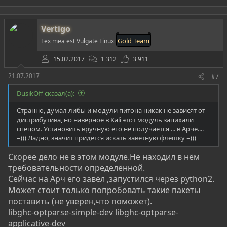
терминале,предоставляя ссылки.
а
Если что-то выявлено и найдено значимое,то вы увидите
к
ссылки иного цвета.
ц
Vertigo
и
и
А пока завершаю обзор и всех вас благодарю за внимание.
Gold Team
Lex mea est Vulgate Linux
:
15.02.2017
1 312
3 911
21.07.2017
#7
DusikOff сказал(а):
Странно, думал либы и модули питона никак не зависят от
дистрибутива, но наверное в Kali этот модуль запихали
спецом. Установить вручную его не получается ... в Арче....
=))) Ладно, значит придется искать заветную флешку =)))
Скорее дело не в этом модуле.Не находил в нём
требовательности определённой.
Сейчас на Арч его завёл ,запустился через python2.
Может стоит только попробовать такие пакеты
поставить (не уверен,что поможет).
libghc-optparse-simple-dev libghc-optparse-
applicative-dev