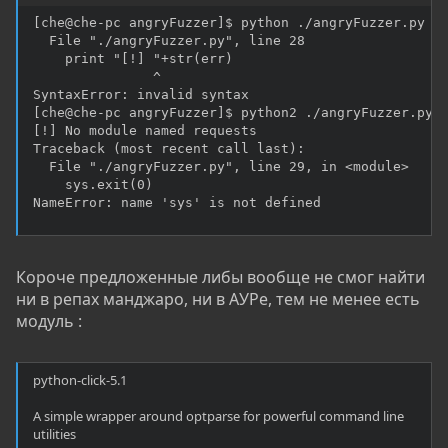
[che@che-pc angryFuzzer]$ python ./angryFuzzer.py

  File "./angryFuzzer.py", line 28

    print "[!] "+str(err)

               ^

SyntaxError: invalid syntax

[che@che-pc angryFuzzer]$ python2 ./angryFuzzer.py

[!] No module named requests

Traceback (most recent call last):

  File "./angryFuzzer.py", line 29, in <module>

    sys.exit(0)

NameError: name 'sys' is not defined
Короче предложенные либы вообще не смог найти
ни в репах манджаро, ни в АУРе, тем не менее есть
модуль :
python-click-5.1
A simple wrapper around optparse for powerful command line
utilities