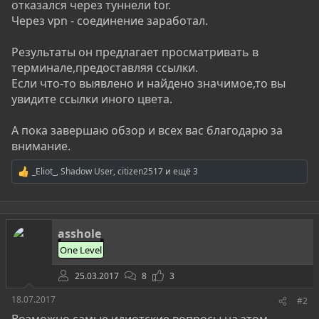
отказался через туннели tor.
Через vpn - соединение заработал.
Результаты он предлагает просматривать в
терминале,предоставляя ссылки.
Если что-то выявлено и найдено значимое,то вы
увидите ссылки иного цвета.
А пока завершаю обзор и всех вас благодарю за
внимание.
_Eliot_
,
Shadow User
,
citizen2517
и ещё 3
Р
е
а
к
ц
asshole
и
и
One Level
:
25.03.2017
8
3
18.07.2017
#2