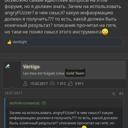
Возможно самые идиотские вопросы на этом
форуме, но я должен знать. Зачем на использовать
angryFUzzer? в чем смысл? какую инфаормацию
должен я получить??? то есть, какой должен быть
конечный результат? описание прочитал на гите,
но таки не понял смысл этого инструмента
darklight
Р
е
а
к
ц
Vertigo
и
и
Gold Team
Lex mea est Vulgate Linux
:
15.02.2017
1 312
3 911
18.07.2017
#3
asshole сказал(а):
Зачем на использовать angryFUzzer? в чем смысл? какую
инфаормацию должен я получить??? то есть, какой должен
быть конечный результат? описание прочитал на гите, но