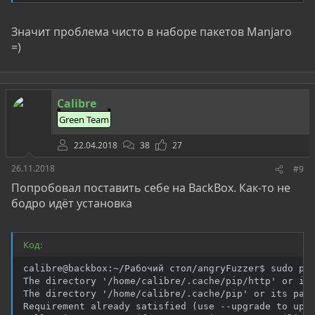
Значит проблема чисто в наборе пакетов Manjaro
=)
Calibre
Green Team
22.04.2018
38
27
26.11.2018
#9
Попробовал поставить себе на BackBox. Как-то не
бодро идёт установка
Код:
calibre@backbox:~/Рабочий стол/angryFuzzer$ sudo pip
The directory '/home/calibre/.cache/pip/http' or its
The directory '/home/calibre/.cache/pip' or its pare
Requirement already satisfied (use --upgrade to upgr