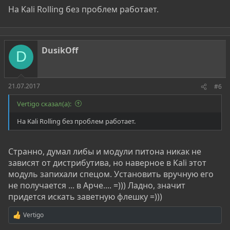
На Kali Rolling без проблем работает.
Код:
$ git clone https://github.com/ihebski/angryFuzzer
$ cd angryFuzzer

DusikOff
$ sudo pip install -r requirements.txt

D
$ python angryFuzzer.py
21.07.2017
#6
Дефолтные словари у этого инструмента содержатся в
Vertigo сказал(а):
собственной директории fuzzdb
На Kali Rolling без проблем работает.
Там можно увидеть наборы для различных баз данных,есть
там и словарь john.
Но их содержимое меня не впечатлило,разве только
прибавило настроения (из русских имён там есть natasha). И
Странно, думал либы и модули питона никак не
почему-то обязательно стали включать в словарики
зависят от дистрибутива, но наверное в Kali этот
образцы нецензурной иностранной лексики.
модуль запихали спецом. Установить вручную его
не получается ... в Арче.... =))) Ладно, значит
Огорчило немного и то,что работать он у меня отказался
придется искать заветную флешку =)))
через туннели tor.
Через vpn - соединение заработал.
Vertigo
Р
Результаты он предлагает просматривать в
е