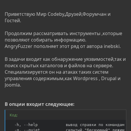
Приветствую Мир Codeby,Друзей,Форумчан и
Гостей.
Продолжим рассматривать инструменты ,которые
позволяют собирать информацию.
AngryFuzzer пополняет этот ряд от автора inebski.
В задачи входит как обнаружение уязвимостей,так и
поиск скрытых каталогов и файлов на сервере.
Специализируется он на атаках таких систем
управления содержимым,как Wordpress , Drupal и
Joomla.
В опции входит следующее:
Код:
  -h, --help            вывод справки по командам

  -q, --quiet           скрытый,"бесшумный" режим
