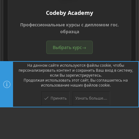
Codeby Academy
Профессиональные курсы с дипломом гос.
образца
Выбрать курс
→
На данном сайте используются файлы cookie, чтобы
персонализировать контент и сохранить Ваш вход в систему,
если Вы зарегистрируетесь.
Продолжая использовать этот сайт, Вы соглашаетесь на
использование наших файлов cookie.
®
Community platform by XenForo
© 2010-2026 XenForo Ltd.
Перевод
®
от Jumuro
Принять
Узнать больше....
XenPorta 2 PRO
© Jason Axelrod of
8WAYRUN