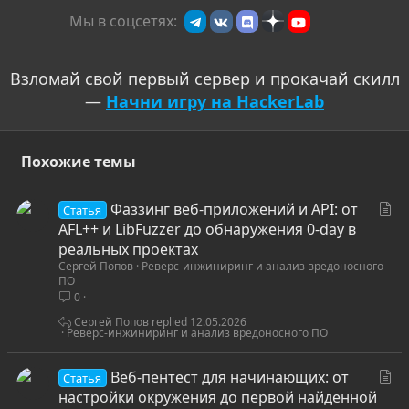
Мы в соцсетях:
Взломай свой первый сервер и прокачай скилл
—
Начни игру на HackerLab
Похожие темы
С
Фаззинг веб-приложений и API: от
Статья
т
AFL++ и LibFuzzer до обнаружения 0-day в
а
реальных проектах
Сергей Попов
Реверс-инжиниринг и анализ вредоносного
т
ПО
ь
0
я
Сергей Попов
12.05.2026
Реверс-инжиниринг и анализ вредоносного ПО
С
Веб-пентест для начинающих: от
Статья
т
настройки окружения до первой найденной