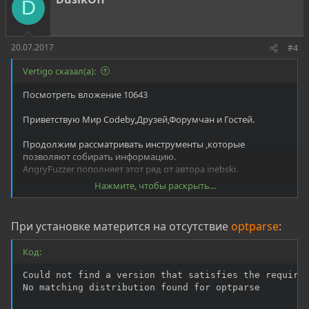
D
и
:
20.07.2017
#4
Vertigo сказал(а):
Посмотреть вложение 10643
Приветствую Мир Codeby,Друзей,Форумчан и Гостей.
Продолжим рассматривать инструменты ,которые
позволяют собирать информацию.
AngryFuzzer пополняет этот ряд от автора inebski.
Нажмите, чтобы раскрыть...
В задачи входит как обнаружение уязвимостей,так и поиск
скрытых каталогов и файлов на сервере.
Специализируется он на атаках таких систем управления
При установке матерится на отсутствие
optparse
:
содержимым,как Wordpress , Drupal и Joomla.
Код:
В опции входит следующее:
Could not find a version that satisfies the requirem
No matching distribution found for optparse
Код: