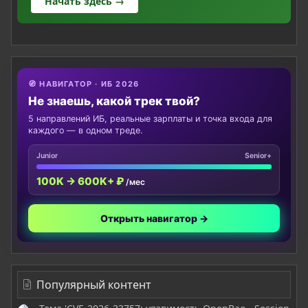
Начать здесь →
🧭 НАВИГАТОР · ИБ 2026
Не знаешь, какой трек твой?
5 направлений ИБ, реальные зарплаты и точка входа для
каждого — в одном треде.
Junior
Senior+
100K → 600K+ ₽
/мес
Открыть навигатор →
Популярный контент