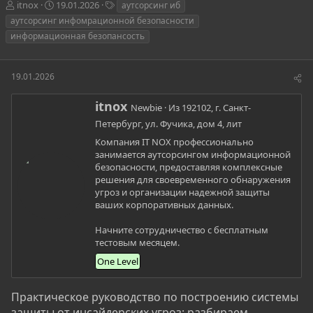
А
Д
Т
itnox
19.01.2026
аутсорсинг иб
в
а
е
аутсорсинг инфомрационной безопасности
т
т
г
информационная безопансость
о
а
и
р
н
т
а
19.01.2026
е
ч
м
а
А
itnox
ы
л
Newbie
·
Из
192102, г. Санкт-
в
а
Петербург, ул. Фучика, дом 4, лит
т
о
Компания IT NOX профессионально
р
занимается аутсорсингом информационной
безопасности, предоставляя комплексные
решения для своевременного обнаружения
угроз и организации надежной защиты
ваших корпоративных данных.
Начните сотрудничество с бесплатным
тестовым месяцем.
One Level
Практическое руководство по построению системы
защиты от инсайдерских угроз: разбираем