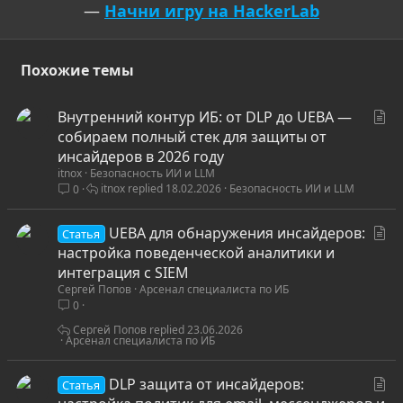
—
Начни игру на HackerLab
Похожие темы
С
Внутренний контур ИБ: от DLP до UEBA —
т
собираем полный стек для защиты от
а
инсайдеров в 2026 году
itnox
Безопасность ИИ и LLM
т
itnox
18.02.2026
Безопасность ИИ и LLM
0
ь
я
С
UEBA для обнаружения инсайдеров:
Статья
т
настройка поведенческой аналитики и
а
интеграция с SIEM
Сергей Попов
Арсенал специалиста по ИБ
т
0
ь
я
Сергей Попов
23.06.2026
Арсенал специалиста по ИБ
С
DLP защита от инсайдеров:
Статья
т