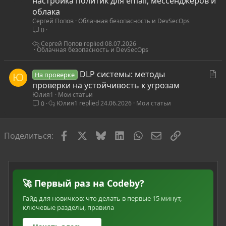
настройка политик для email, мессенджеров и
а
облака
Сергей Попов
Облачная безопасность и DevSecOps
т
0
ь
я
Сергей Попов
08.07.2026
Облачная безопасность и DevSecOps
С
DLP системы: методы
На проверке
Ю
т
проверки на устойчивость к угрозам
Юлия1
Мои статьи
а
Юлия1
24.06.2026
Мои статьи
0
т
ь
я
Facebook
X
Bluesky
LinkedIn
WhatsApp
Электронная по
Ссылка
Поделиться:
🚀 Первый раз на Codeby?
Гайд для новичков: что делать в первые 15 минут,
ключевые разделы, правила