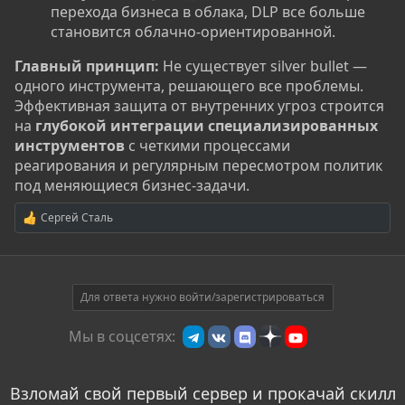
перехода бизнеса в облака, DLP все больше
становится облачно-ориентированной.
Главный принцип:
Не существует silver bullet —
одного инструмента, решающего все проблемы.
Эффективная защита от внутренних угроз строится
на
глубокой интеграции специализированных
инструментов
с четкими процессами
реагирования и регулярным пересмотром политик
под меняющиеся бизнес-задачи.
Сергей Сталь
Р
е
а
к
ц
и
Для ответа нужно войти/зарегистрироваться
и
:
Мы в соцсетях:
Взломай свой первый сервер и прокачай скилл