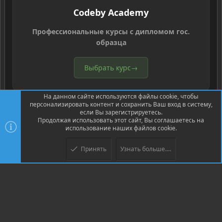
Codeby Academy
Профессиональные курсы с дипломом гос.
образца
Выбрать курс
→
На данном сайте используются файлы cookie, чтобы
персонализировать контент и сохранить Ваш вход в систему,
если Вы зарегистрируетесь.
Продолжая использовать этот сайт, Вы соглашаетесь на
использование наших файлов cookie.
®
Community platform by XenForo
© 2010-2026 XenForo Ltd.
Перевод
®
от Jumuro
Принять
Узнать больше....
Верх
Низ
XenPorta 2 PRO
© Jason Axelrod of
8WAYRUN