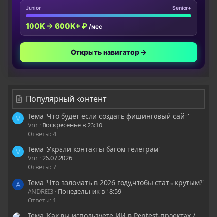
Junior
Senior+
100K → 600K+ ₽
/мес
Открыть навигатор →
Популярный контент
Тема 'Что будет если создать фишинговый сайт'
V
Vnr
Воскресенье в 23:10
Ответы: 4
Тема 'Украли контакты багом телеграм'
V
Vnr
26.07.2026
Ответы: 7
Тема 'Что взломать в 2026 году,чтобы стать крутым?'
A
ANDREI3
Понедельник в 18:59
Ответы: 1
Тема 'Как вы используете ИИ в Pentest-проектах /