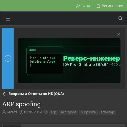
Вход
Регистрация
Вопросы и Ответы по ИБ (Q&A)
ARP spoofing
А
Д
Т
rerefd
02.06.2019
arp
arp spoof
burpsuite
ettercap
в
а
е
т
т
г