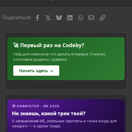
я
Facebook
X
Bluesky
LinkedIn
WhatsApp
Электронная по
Ссылка
Поделиться:
🚀 Первый раз на Codeby?
Гайд для новичков: что делать в первые 15 минут,
ключевые разделы, правила
Начать здесь →
🧭 НАВИГАТОР · ИБ 2026
Не знаешь, какой трек твой?
5 направлений ИБ, реальные зарплаты и точка входа для
каждого — в одном треде.