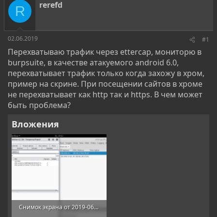
о
а
и
rerefd
R
р
н
т
а
е
ч
м
а
02.06.2019
#1
ы
л
Перехватываю трафик через ettercap, мониторю в
а
burpsuite, в качестве атакуемого android 6.0,
перехватывает трафик только когда захожу в хром,
пример на скрине. При посещении сайтов в хроме
не перехватывает как http так и https. В чем может
быть проблема?
Вложения
Снимок экрана от 2019-06-02 19-52-38.png