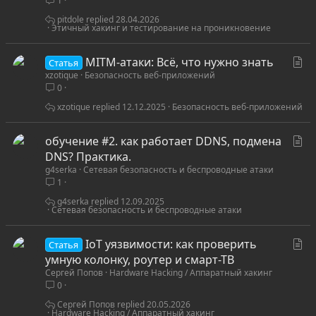
1
я
pitdole
28.04.2026
Этичный хакинг и тестирование на проникновение
С
MITM-атаки: Всё, что нужно знать
Статья
xzotique
Безопасность веб-приложений
т
0
а
т
xzotique
12.12.2025
Безопасность веб-приложений
ь
я
С
обучение #2. как работает DDNS, подмена
т
DNS? Практика.
g4serka
Сетевая безопасность и беспроводные атаки
а
1
т
ь
g4serka
12.09.2025
Сетевая безопасность и беспроводные атаки
я
С
IoT уязвимости: как проверить
Статья
т
умную колонку, роутер и смарт-ТВ
Сергей Попов
Hardware Hacking / Аппаратный хакинг
а
0
т
ь
Сергей Попов
20.05.2026
Hardware Hacking / Аппаратный хакинг