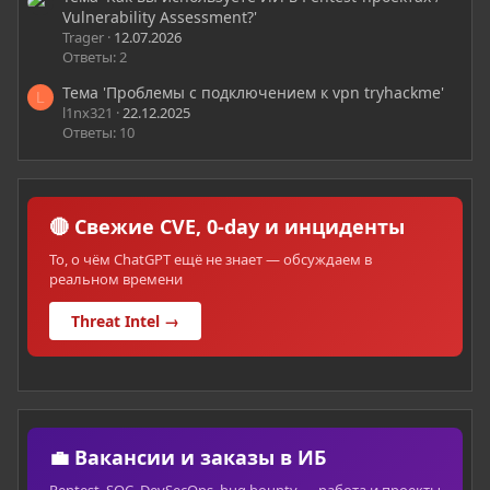
Vulnerability Assessment?'
Trager
12.07.2026
Ответы: 2
Тема 'Проблемы с подключением к vpn tryhackme'
L
l1nx321
22.12.2025
Ответы: 10
🔴 Свежие CVE, 0-day и инциденты
То, о чём ChatGPT ещё не знает — обсуждаем в
реальном времени
Threat Intel →
💼 Вакансии и заказы в ИБ
Pentest, SOC, DevSecOps, bug bounty — работа и проекты