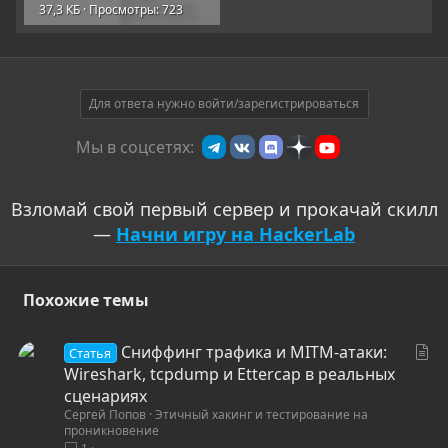
37,3 КБ · Просмотры: 723
Для ответа нужно войти/зарегистрироваться
Мы в соцсетях:
Взломай свой первый сервер и прокачай скилл
—
Начни игру на HackerLab
Похожие темы
С
Сниффинг трафика и MITM-атаки:
Статья
т
Wireshark, tcpdump и Ettercap в реальных
а
сценариях
Сергей Попов
Этичный хакинг и тестирование на
т
проникновение
ь