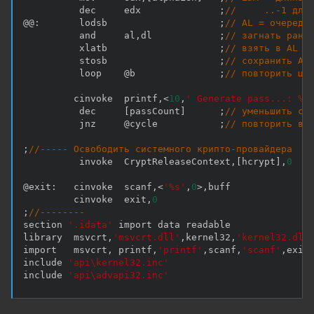
          dec     edx              
;
//     ..-1 для
@@
:
       lodsb                    
;
// AL = очередн
          and     al
,
dl            
;
// загнать ранд
          xlatb                    
;
// взять в AL с
          stosb                    
;
// сохранить AL
          loop    @b               
;
// повторить ци
         cinvoke  printf
,
<
10
,
' Generate pass...: %s
          dec     
[
passCount
]
;
// уменьшить сч
          jnz     @cycle           
;
// повторить вн
;
//----- Освободить системного крипто-провайдера
          invoke  CryptReleaseContext
,
[
hcrypt
]
,
0
@exit
:
   cinvoke  scanf
,
<
'%s'
,
0
>
,
buff

         cinvoke  exit
,
0
;
//--------
section 
'.idata'
 import data readable

library  msvcrt
,
'msvcrt.dll'
,
kernel32
,
'kernel32.dll
import   msvcrt
,
 printf
,
'printf'
,
scanf
,
'scanf'
,
exit
include 
'api\kernel32.inc'
include 
'api\advapi32.inc'