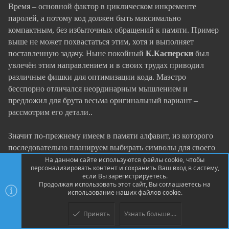
Время – основной фактор в циклическом инкременте
паролей, а потому код должен быть максимально
компактным, без избыточных обращений к памяти. Пример
выше не может похвастаться этим, хотя и выполняет
поставленную задачу. Ныне покойный
К.Касперски
был
увлечён этим направлением и в своих трудах приводил
различные фишки для оптимизации кода. Маэстро
бесспорно отличался неординарным мышлением и
предложил для брута весьма оригинальный вариант –
рассмотрим его детали..
Значит по-прежнему имеем в памяти алфавит, из которого
последовательно планируем выбирать символы для своего
пароля. Здесь,
мыщъх
посоветовал выстрелить дробью и
На данном сайте используются файлы cookie, чтобы
персонализировать контент и сохранить Ваш вход в систему,
сразу убить стаю куропаток по такому алго. Мы знаем, что
если Вы зарегистрируетесь.
первым символом в алфавите является "А" с кодом
Продолжая использовать этот сайт, Вы соглашаетесь на
использование наших файлов cookie.
. А что если использовать код очередного символа,
41h=65
в качестве
индекса
в алфавите? Правда в этом случае сам
Принять
Узнать больше....
алфавит должен иметь строго определённый формат, зато