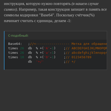
инструкция, которую нужно повторять
(в нашем случае
символ)
. Например, такая конструкция запишет в память все
символы кодировки "Base64". Поскольку счётчик(%)
начинает считать с единицы, делаем -1:
C-подобный:
Base64
:
;
//<----------------- Метка для обращения
times 
26
  db  
%
+
(
'A'
-
1
)
;
// ABCDEFGHIJKLMNOPQRS
times 
26
  db  
%
+
(
'a'
-
1
)
;
// abcdefghijklmnopqrs
times 
10
  db  
%
+
(
'0'
-
1
)
;
// 0123456789
          db  
'+/'
;
// +/