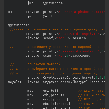
          jmp     @getRandom

@@
:
      cinvoke  printf
,
<
' Error alphabet num!!!'
,
          jmp     @exit

@getRandom
:
;
//----- Запрашиваем у юзера необходимую длину паро
         cinvoke  printf
,
<
' Password length.: '
,
0
>
         cinvoke  scanf
,
<
'%d'
,
0
>
,
passLen

;
//----- Запрашиваем у юзера кол-во паролей для ген
         cinvoke  printf
,
<
' Password counter: '
,
0
>
         cinvoke  scanf
,
<
'%d'
,
0
>
,
passCount

;
//====== ГЕНЕРАТОР ПАРОЛЕЙ =======================
;
// Сначала выбираем системного крипто-провайдера =
;
// после чего генерим рандом по длине пароля, в пр
          invoke  CryptAcquireContext
,
hcrypt
,
0
,
0
,
1
,
@cycle
:
   invoke  CryptGenRandom
,
[
hcrypt
]
,
[
passLen
]
          mov     esi
,
buff         
;
// ESI = источн
          mov     edi
,
passStr      
;
// EDI = приёмн
          mov     ecx
,
[
passLen
]
;
// ECX = длина 
          mov     ebx
,
[
alphabet
]
;
// EBX = адрес 
          mov     edx
,
[
alphaLen
]
;
// EDX = длина 