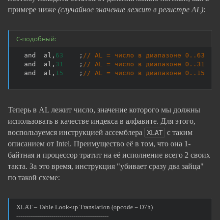
примере ниже
(случайное значение лежит в регистре AL)
:
C-подобный:
  and  al
,
63
;
// AL = число в диапазоне 0..63
  and  al
,
31
;
// AL = число в диапазоне 0..31
  and  al
,
15
;
// AL = число в диапазоне 0..15
Теперь в AL лежит число, значение которого мы должны
использовать в качестве индекса в алфавите. Для этого,
воспользуемся инструкцией ассемблера
с таким
XLAT
описанием от Intel. Преимущество её в том, что она 1-
байтная и процессор тратит на её исполнение всего 2 своих
такта. За это время, инструкция "убивает сразу два зайца"
по такой схеме:
XLAT – Table Look-up Translation (opcode = D7h)
-----------------------------------------------