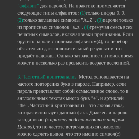
"алфавит"
для паролей. На практике применяются
следующие типы алфавитов:
(1)
только цифры 0..9,
(2)
только заглавные символы "A..Z",
(3)
пароли только
из прописных символов "a..z",
(4)
гремучая смесь всех
печатных символов, включая знаки препинания. Если
брутить пароли с полным алфавитом(4), то перебор
обязательно даст положительный результат и это
придаёт надежды. Однако затраченное на поиск время
может в несколько раз превысить возраст вселенной.
3. Частотный криптоанализ.
Метод основывается на
частоте повторения букв в пароле. Например, если
пароль представляет собой осмысленное слово, то в
англоязычных текстах много букв "e", и артиклей
"the". Частотный криптоанализ – это любая атака,
которая использует данный факт. Даже если пароль
закодирован
(к примеру подстановочным шифром
Цезаря),
то по частоте встречающихся символов
можно сделать вывод, что это именно символ(е).