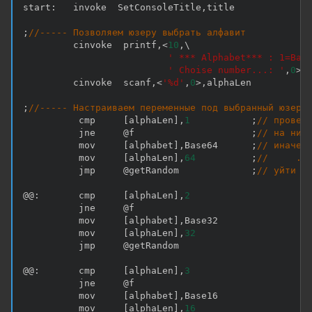
start
:
   invoke  SetConsoleTitle
,
title

;
//----- Позволяем юзеру выбрать алфавит
         cinvoke  printf
,
<
10
,
\

' *** Alphabet*** : 1=Bas
' Choise number...: '
,
0
>
         cinvoke  scanf
,
<
'%d'
,
0
>
,
alphaLen

;
//----- Настраиваем переменные под выбранный юзеро
          cmp     
[
alphaLen
]
,
1
;
// провер
          jne     @f                     
;
// на ниж
          mov     
[
alphabet
]
,
Base64      
;
// иначе:
          mov     
[
alphaLen
]
,
64
;
//     ..
          jmp     @getRandom             
;
// уйти н
@@
:
       cmp     
[
alphaLen
]
,
2
          jne     @f

          mov     
[
alphabet
]
,
Base32

          mov     
[
alphaLen
]
,
32
          jmp     @getRandom

@@
:
       cmp     
[
alphaLen
]
,
3
          jne     @f

          mov     
[
alphabet
]
,
Base16

          mov     
[
alphaLen
]
,
16