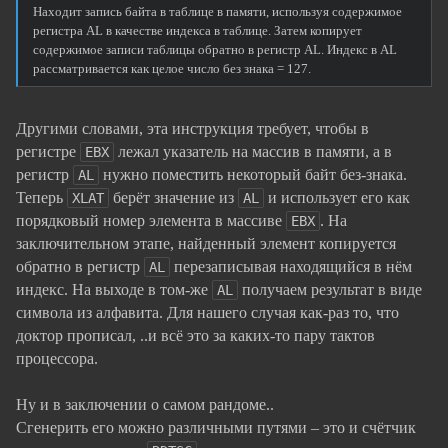
Находит запись байта в таблице в памяти, используя содержимое
регистра AL в качестве индекса в таблице. Затем копирует
содержимое записи таблицы обратно в регистр AL. Индекс в AL
рассматривается как целое число без знака = 127.
Другими словами, эта инструкция требует, чтобы в
регистре
лежал указатель на массив в памяти, а в
EBX
регистр
нужно поместить некоторый байт без-знака.
AL
Теперь
берёт значение из
и использует его как
XLAT
AL
порядковый номер элемента в массиве
. На
EBX
заключительном этапе, найденный элемент копируется
обратно в регистр
перезаписывая находящийся в нём
AL
индекс. На выходе в том-же
получаем результат в виде
AL
символа из алфавита. Для нашего случая как-раз то, что
доктор прописал, ..и всё это за каких-то пару тактов
процессора.
Ну и в заключении о самом рандоме..
Сгенерить его можно различными путями – это и счётчик