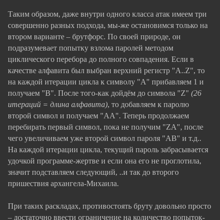
Таким образом, даже внутри одного класса атак имеем три
совершенно разных подхода, мы-же остановимся только на
втором варианте – брутфорс. По своей природе, он
подразумевает попытку взлома паролей методом
циклического перебора до полного совпадения. Если в
качестве алфавита был выбран верхний регистр "A..Z", то
на каждой итерации цикла к символу "А" прибавляем 1 и
получаем "В". После того-как дойдём до символа "Z"
(26
итераций = длина алфавита)
, то добавляем к паролю
второй символ и получаем "АА". Теперь продолжаем
перебирать первый символ, пока не получим "ZA", после
чего увеличиваем уже второй символ пароля "АВ" и т.д..
На каждой итерации цикла, текущий пароль забрасывается
удочкой программе-жертве и если она его не проглотила,
значит подставляем следующий, ..и так до второго
пришествия архангела-Михаила.
При таких раскладах, противостоять бруту довольно просто
– достаточно ввести ограничение на количество попыток-