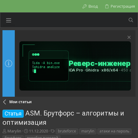
Вход
Регистрация
Мои статьи
ASM. Брутфорс – алгоритмы и
Статья
оптимизация
А
Д
Т
Marylin
11.12.2020
bruteforce
marylin
атаки на пароль
в
а
е
брутфорс
перебор паролей