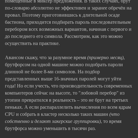
помещённые в миксер предложения. В таких случаях, брут
по-словарю абсолютно не эффективен и заранее обречён на
провал. Поэтому приготовившись к длительной осаде
бастиона, приходится подбирать пароль последовательным
перебором всех возможных вариантов, начиная с первого и
до последнего его символа. Рассмотрим, как это можно
осуществить на практике.
Авансом скажу, что за разумное время
(примерно месяц)
,
брутфорсом на одной машине можно подобрать пароли
длинной не более 8-ми символов. На подбор
представленных выше 16-значных паролей могут уйти
года! Но если учесть, что производительность современных
компьютеров сейчас на высоте, то "лобовой перебор" из
утопии превратился в реальность – это не брут на третьих
пеньках. А если распараллелить вычисления по всем ядрам
CPU и собрать в кластер несколько таких машин
(что
собственно и делают хакерские группировки)
, то время
брутфорса можно уменьшить в тысячи раз.