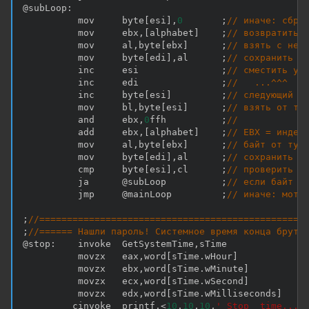
@subLoop
:
          mov     byte
[
esi
]
,
0
;
// иначе: сбро
          mov     ebx
,
[
alphabet
]
;
// возвратитьс
          mov     al
,
byte
[
ebx
]
;
// взять с нег
          mov     byte
[
edi
]
,
al      
;
// сохранить е
          inc     esi               
;
// сместить ук
          inc     edi               
;
//   ...^^^
          inc     byte
[
esi
]
;
// следующий и
          mov     bl
,
byte
[
esi
]
;
// взять от ту
          and     ebx
,
0
ffh          
;
//
          add     ebx
,
[
alphabet
]
;
// EBX = индек
          mov     al
,
byte
[
ebx
]
;
// байт от туд
          mov     byte
[
edi
]
,
al      
;
// сохранить е
          cmp     byte
[
esi
]
,
cl      
;
// проверить н
          ja      @subLoop          
;
// если байт и
          jmp     @mainLoop         
;
// иначе: мота
;
//================================================
;
//====== Нашли пароль! Системное время конца брутф
@stop
:
    invoke  GetSystemTime
,
sTime

          movzx   eax
,
word
[
sTime
.
wHour
]
          movzx   ebx
,
word
[
sTime
.
wMinute
]
          movzx   ecx
,
word
[
sTime
.
wSecond
]
          movzx   edx
,
word
[
sTime
.
wMilliseconds
]
         cinvoke  printf
,
<
10
,
10
,
10
,
' Stop  time....