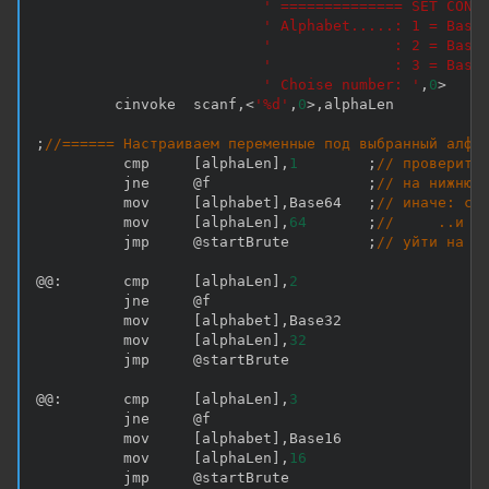
' ============== SET CONF
' Alphabet.....: 1 = Base
'              : 2 = Base
'              : 3 = Base
' Choise number: '
,
0
>
         cinvoke  scanf
,
<
'%d'
,
0
>
,
alphaLen

;
//====== Настраиваем переменные под выбранный алфа
          cmp     
[
alphaLen
]
,
1
;
// проверить
          jne     @f                  
;
// на нижнюю
          mov     
[
alphabet
]
,
Base64   
;
// иначе: со
          mov     
[
alphaLen
]
,
64
;
//     ..и е
          jmp     @startBrute         
;
// уйти на б
@@
:
       cmp     
[
alphaLen
]
,
2
          jne     @f

          mov     
[
alphabet
]
,
Base32

          mov     
[
alphaLen
]
,
32
          jmp     @startBrute

@@
:
       cmp     
[
alphaLen
]
,
3
          jne     @f

          mov     
[
alphabet
]
,
Base16

          mov     
[
alphaLen
]
,
16
          jmp     @startBrute
