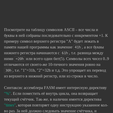
Посмотрите на таблицу символов ASCII – все числа и
буквы в ней собраны последовательно с инкрементом +1. К
примеру символ верхнего регистра "А" будет лежать в
памяти нашей программы как значение
, а все буквы
41h
нижнего регистра начинаются с
, т.е. разница между
61h
ними
или всего один бит(5). Символы всех чисел 0..9
=20h
отличаются от своего-же 10-тичного значения ровно на
, т.е. "1"=31h, "2"=32h и т.д. Это упрощает их перевод
30h
из верхнего в нижний регистр, или из строки в число.
Синтаксис ассемблера FASM имеет интересную директиву
"%"
. Если поместить её внутрь цикла, она возвращает
текущий счётчик. Так-же, в наличии имеется директива
"times"
, которая повторяет одну инструкцию указанное кол-
во раз. За ней должно следовать значение счётчика, и