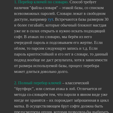
1. Перебор ключей по словарю.
Способ требует
наличия "файла-словаря" – этакой базы, со списком
всевозможных паролей. Словари лежат в свободном
доступе, например
тут
. Встречаются базы размером 30
и более гигаБайт, которые обычный блокнот мастдая
уже не в силах открыть и нужно искать подходящий
софт. В атаках по словарю, мы берём из него
очередной пароль и подсовываем его жертве. Если
облом, то парсим следующую запись и т.д. Если
пароль криптостойкий и его нет в словаре, то данный
подход вообще не даст результата, хотя в зависимости
от размера используемой базы, процесс перебора
может длиться довольно долго.
2. Полный перебор ключей
– классический
"брутфорс", или слепая атака в лоб. Отличается от
метода со-словарём тем, что пароли в явном виде уже
нигде не хранятся – их порождает заброшенная в цикл
матка. В осуществляющем брут софте должна быть
предусмотрена опция, которая позволяла-бы выбирать