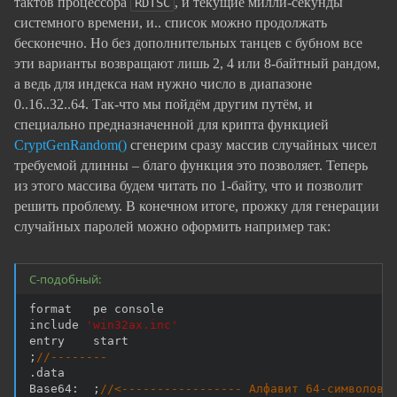
тактов процессора
, и текущие милли-секунды
RDTSC
системного времени, и.. список можно продолжать
бесконечно. Но без дополнительных танцев с бубном все
эти варианты возвращают лишь 2, 4 или 8-байтный рандом,
а ведь для индекса нам нужно число в диапазоне
0..16..32..64. Так-что мы пойдём другим путём, и
специально предназначенной для крипта функцией
CryptGenRandom()
сгенерим сразу массив случайных чисел
требуемой длинны – благо функция это позволяет. Теперь
из этого массива будем читать по 1-байту, что и позволит
решить проблему. В конечном итоге, прожку для генерации
случайных паролей можно оформить например так:
C-подобный:
format   pe console

include 
'win32ax.inc'
;
//--------
.
data

Base64
:
;
//<----------------- Алфавит 64-символов