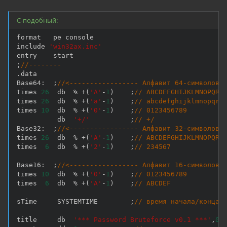
C-подобный:
format   pe console

include 
'win32ax.inc'
;
//--------
.
data

Base64
:
;
//<----------------- Алфавит 64-символов
times 
26
  db  
%
+
(
'A'
-
1
)
;
// ABCDEFGHIJKLMNOPQRS
times 
26
  db  
%
+
(
'a'
-
1
)
;
// abcdefghijklmnopqrs
times 
10
  db  
%
+
(
'0'
-
1
)
;
// 0123456789
          db  
'+/'
;
// +/
Base32
:
;
//<----------------- Алфавит 32-символов
times 
26
  db  
%
+
(
'A'
-
1
)
;
// ABCDEFGHIJKLMNOPQRS
times  
6
  db  
%
+
(
'2'
-
1
)
;
// 234567
Base16
:
;
//<----------------- Алфавит 16-символов
times 
10
  db  
%
+
(
'0'
-
1
)
;
// 0123456789
times  
6
  db  
%
+
(
'A'
-
1
)
;
// ABCDEF
sTime     SYSTEMTIME        
;
// время начала/конца 
title     db  
'*** Password Bruteforce v0.1 ***'
,
0