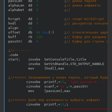
passLen   dd  
0
;
// длина пароля
alphaLen  dd  
0
;
// длина алфавита
alphabet  dd  
0
;
//
hcrypt    dd  
0
;
// хэндл Win32Crypt
hndl      dd  
0
;
// дескриптор консоли
align     
16
offset    db  
64
dup
(
0
)
;
// относительная адрес
buff      rb  
128
;
// буфер для рандома
passStr   db  
0
;
// буфер для строки с 
;
//--------
.
code

start
:
    invoke  SetConsoleTitle
,
title

          invoke  GetStdHandle
,
STD_OUTPUT_HANDLE

          mov     
[
hndl
]
,
eax

;
//====== Запрашиваем у юзера пароль, который будем
         cinvoke  printf
,
<
10
,
' Type password...: '
,
         cinvoke  scanf
,
<
'%s'
,
0
>
,
passStr

          mov     
[
passLen
]
,
eax

;
//====== Даём ему возможность выбрать алфавит
         cinvoke  printf
,
<
10
,
\

' =======================