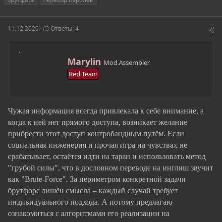
т
т
г
о
а
и
р
н
11.12.2020
Ответы: 4
т
а
е
ч
м
а
А
ы
л
Marylin
Mod.Assembler
в
а
Red Team
т
о
р
Чужая информация всегда привлекала к себе внимание, а
когда к ней нет прямого доступа, возникает желание
прибрести этот доступ контробандным путём. Если
социальная инженерия и прочая игра на чувствах не
срабатывает, остаётся идти на таран и использовать метод
"грубой силы", что в дословном переводе на инглиш звучит
как "Brute-Force". За периметром конкретной задачи
брутфорс лишён смысла – каждый случай требует
индивидуального подхода. А потому предлагаю
ознакомиться с алгоритмами его реализации на