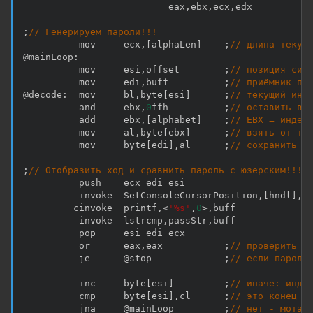
                          eax
,
ebx
,
ecx
,
edx

;
// Генерируем пароли!!!
          mov     ecx
,
[
alphaLen
]
;
// длина текущ
@mainLoop
:
          mov     esi
,
offset        
;
// позиция сим
          mov     edi
,
buff          
;
// приёмник па
@decode
:
  mov     bl
,
byte
[
esi
]
;
// текущий инд
          and     ebx
,
0
ffh          
;
// оставить в 
          add     ebx
,
[
alphabet
]
;
// EBX = индек
          mov     al
,
byte
[
ebx
]
;
// взять от ту
          mov     byte
[
edi
]
,
al      
;
// сохранить е
;
// Отобразить ход и сравнить пароль с юзерским!!!
          push    ecx edi esi

          invoke  SetConsoleCursorPosition
,
[
hndl
]
,
0
         cinvoke  printf
,
<
'%s'
,
0
>
,
buff             
          invoke  lstrcmp
,
passStr
,
buff             
          pop     esi edi ecx

          or      eax
,
eax           
;
// проверить р
          je      @stop             
;
// если пароль
          inc     byte
[
esi
]
;
// иначе: инде
          cmp     byte
[
esi
]
,
cl      
;
// это конец а
          jna     @mainLoop         
;
// нет - мотае