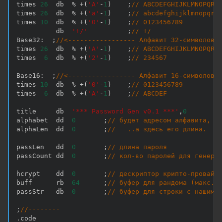
times 
26
  db  
%
+
(
'A'
-
1
)
;
// ABCDEFGHIJKLMNOPQRS
times 
26
  db  
%
+
(
'a'
-
1
)
;
// abcdefghijklmnopqrs
times 
10
  db  
%
+
(
'0'
-
1
)
;
// 0123456789
          db  
'+/'
;
// +/
Base32
:
;
//<----------------- Алфавит 32-символов
times 
26
  db  
%
+
(
'A'
-
1
)
;
// ABCDEFGHIJKLMNOPQRS
times  
6
  db  
%
+
(
'2'
-
1
)
;
// 234567
Base16
:
;
//<----------------- Алфавит 16-символов
times 
10
  db  
%
+
(
'0'
-
1
)
;
// 0123456789
times  
6
  db  
%
+
(
'A'
-
1
)
;
// ABCDEF
title     db  
'*** Password Gen v0.1 ***'
,
0
alphabet  dd  
0
;
// будет адресом алфавита,
alphaLen  dd  
0
;
//   ..а здесь его длина.
passLen   dd  
0
;
// длина пароля
passCount dd  
0
;
// кол-во паролей для генера
hcrypt    dd  
0
;
// дескриптор крипто-провайд
buff      rb  
64
;
// буфер для рандома (макс.B
passStr   db  
0
;
// буфер для строки с нашим 
;
//--------
.
code
