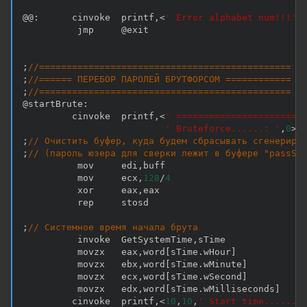
@@
:
      cinvoke  printf
,
<
' Error alphabet num!!!'
,
          jmp     @exit

;
//==============================================
;
//====== ПЕРЕБОР ПАРОЛЕЙ БРУТФОРСОМ ============
;
//==============================================
@startBrute
:
         cinvoke  printf
,
<
' =======================
' Bruteforce......: '
,
0
>
;
// Очистить буфер, куда будем сбрасывать сгенериро
;
// (пароль юзера для сверки лежит в буфере "passSt
          mov     edi
,
buff

          mov     ecx
,
128
/
4
          xor     eax
,
eax

          rep     stosd

;
// Системное время начала брута
          invoke  GetSystemTime
,
sTime

          movzx   eax
,
word
[
sTime
.
wHour
]
          movzx   ebx
,
word
[
sTime
.
wMinute
]
          movzx   ecx
,
word
[
sTime
.
wSecond
]
          movzx   edx
,
word
[
sTime
.
wMilliseconds
]
         cinvoke  printf
,
<
10
,
10
,
' Start time......: