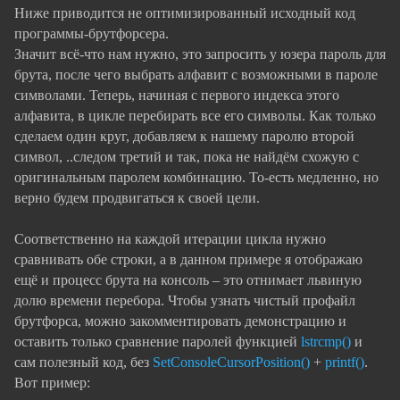
Ниже приводится не оптимизированный исходный код
программы-брутфорсера.
Значит всё-что нам нужно, это запросить у юзера пароль для
брута, после чего выбрать алфавит с возможными в пароле
символами. Теперь, начиная с первого индекса этого
алфавита, в цикле перебирать все его символы. Как только
сделаем один круг, добавляем к нашему паролю второй
символ, ..следом третий и так, пока не найдём схожую с
оригинальным паролем комбинацию. То-есть медленно, но
верно будем продвигаться к своей цели.
Соответственно на каждой итерации цикла нужно
сравнивать обе строки, а в данном примере я отображаю
ещё и процесс брута на консоль – это отнимает львиную
долю времени перебора. Чтобы узнать чистый профайл
брутфорса, можно закомментировать демонстрацию и
оставить только сравнение паролей функцией
lstrcmp()
и
сам полезный код, без
SetConsoleCursorPosition()
+
printf()
.
Вот пример: