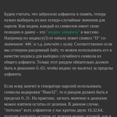
Будем считать, что забросили алфавиты в память, теперь
нужно выбирать из них псевдо-случайные значения для
пароля. Как видим, каждый из символов имеет свою
позицию в дампе – это
"индекс элемента"
в массиве.
Например по индексу(3) от начала лежит символ "D" со-
значением
и т.д.
(отсчёт с нуля)
. Соответственно если
44h
мы сгенерим рандомный байт, то можем использовать его в
качестве индекса для выборки случайного символа из
общего алфавита. Только этот рандом обязательно должен
быть в диапазоне 0..63, чтобы индекс не вылетал за пределы
алфавита.
Если юзер захочет в генераторе паролей использовать
символы кодировки "Base32", то и рандом должен быть в
пределах 0..31. На практике, загнать значение в диапазон
можно взятием остатка от деления. В данном случае,
"потолки" всех алфавитов у нас кратны двум: 16,32,64,
поэтому находить остаток от деления можно логикой, как в