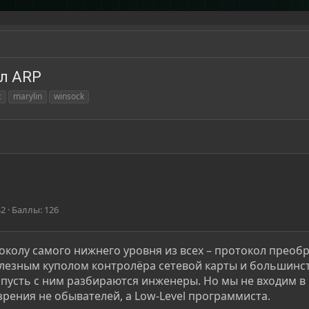
ол ARP
с
marylin
winsock
42
Баллы
126
околу самого нижнего уровня из всех – протокол преоб
елезным куполом контролёра сетевой карты и большинс
 пусть с ним разбираются инженеры. Но мы не входим в
зрения не обывателей, а Low-Level программиста.