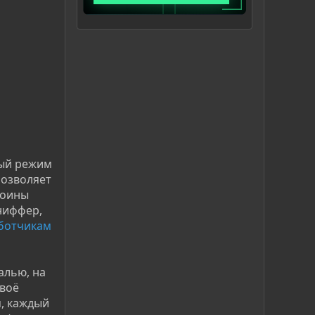
вый режим
позволяет
воины
ниффер,
аботчикам
алью, на
своё
м, каждый