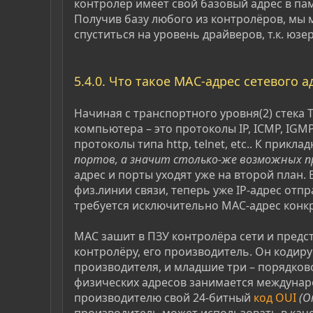
контролёр имеет свой базовый адрес в пам
Получив базу любого из контролёров, мы 
спуститься на уровень драйверов, т.к. юзер
5.4.0. Что такое МАС-адрес сетевого 
Начиная с транспортного уровня(2) стека 
компьютера – это протоколы IP, ICMP, IGM
протоколы типа http, telnet, etc.. К при
портов, а значит столько-же возможных п
адрес и порты уходят уже на второй план.
физ.линии связи, теперь уже IP-адрес от
требуется исключительно МАС-адрес конкр
МАС зашит в ПЗУ контролёра сети и предс
контролёру, его производитель. Он кодир
производителя, и младшие три – порядков
физических адресов занимается междуна
производителю свой 24-битный
код OUI
(O