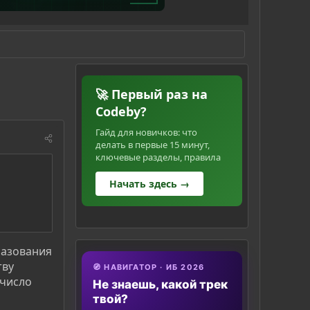
🚀 Первый раз на
Codeby?
Гайд для новичков: что
делать в первые 15 минут,
ключевые разделы, правила
Начать здесь →
разования
тву
🧭 НАВИГАТОР · ИБ 2026
 число
Не знаешь, какой трек
твой?