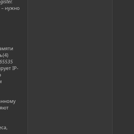
ister.
 – нужно
памяти
ь(4)
 65535
рует IP-
о
м
анному
ляют
са,