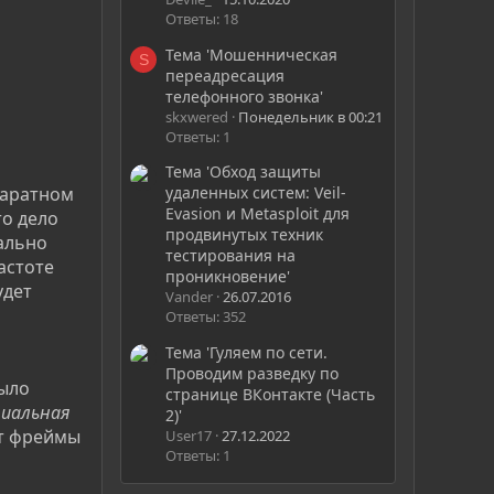
Ответы: 18
Тема 'Мошенническая
S
переадресация
телефонного звонка'
skxwered
Понедельник в 00:21
Ответы: 1
Тема 'Обход защиты
удаленных систем: Veil-
паратном
Evasion и Metasploit для
то дело
продвинутых техник
ально
тестирования на
астоте
проникновение'
удет
Vander
26.07.2016
Ответы: 352
Тема 'Гуляем по сети.
Проводим разведку по
было
странице ВКонтакте (Часть
циальная
2)'
ют фреймы
User17
27.12.2022
Ответы: 1