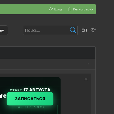
Вход
Регистрация
En
emy