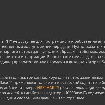
ь PHY не доступен для программиста и работает на ап
качественный доступ к линии передачи. Нужно сказать, ч
 бинарного потока данных таким образом, чтобы максим
яв при этом информации. В противном случае, даже на ч
единиц превратят линию передачи в антенну, которая б
свои ягодицы, трижды кодируя один поток различными
Base-T" применялся только манчестерский код и этого 
ему добавили кодеры
NRZI + MLT3
(двуполярная дифферен
 на линии)
, а гигабитные адаптеры 1000Base-FX кодиру
5.
Одним словом, чем дальше – тем страшнее: