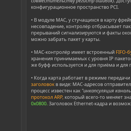
совместительству регистр ошибок)
. Дост
конфигурационное пространство PCI.
• В модуле МАС, у стучащихся в карту фре
несовпадение, контролёр отбрасывает пак
прерываний сигнализируются и факты око
можно забрать пакет у карты.
• МАС-контролёр имеет встроенный
FIFO-
хранения принимаемых с уровня IP пакетов
же буфф используется и для приёма и для
• Когда карта работает в режиме передачи
заголовок
в виде: МАС-адресов отправителя
процесс известен как
"инкапсуляция каналь
протокол ARP,
который всего-то меняет зна
0x0800.
Заголовок Ethernet-кадра и возмо