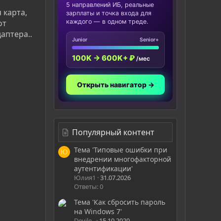
5 направлений ИБ, реальные
 карта,
зарплаты и точка входа для
от
каждого — в одном треде.
аптера..
Junior
Senior+
100K → 600K+ ₽
/мес
Открыть навигатор →
Популярный контент
Тема 'Типовые ошибки при
Ю
внедрении многофакторной
аутентификации'
Юлия1
31.07.2026
Ответы: 0
Тема 'Как сбросить пароль
на Windows 7'
Devile_
15.10.2020