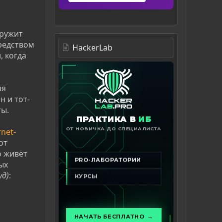
аружит
редством
HackerLab
, когда
ля
н и тот-
ты.
net-
от
о живёт
ых
уд)
: