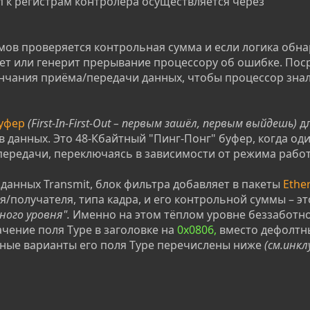
уп к регистрам контролёра осуществляется через
ймов проверяется контрольная сумма и если логика обн
ет или генерит прерывание процессору об ошибке. Пос
нчания приёма/передачи данных, чтобы процессор знал
буфер
(First-In-First-Out – первым зашёл, первым выйдешь)
д
 данных. Это 48-Кбайтный "Пинг-Понг" буфер, когда оди
 передачи, переключаясь в зависимости от режима рабо
 данных Transmit, блок фильтра добавляет в пакеты
Ether
/получателя, типа кадра, и его контрольной суммы – эт
ного уровня".
Именно на этом тёплом уровне беззаботн
чение поля Type в заголовке на
0x0806,
вместо дефолтн
жные варианты его поля Type перечислены ниже
(см.инкл