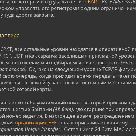
яти, на который в cfg указывает его
BAR
–
Base Address Reg
можем управлять его регистрами с одним ограничением
у туда дорога закрыта.
адаптера
TCP/IP, все остальные уровни находятся в оперативной 
P, TCP, UDP и как саранча заселившая прикладной уровен
кладным протоколам мы подбираемся через их порты
(макс.
ротоколов)
. Однако на следующем уровне TCP/IP фигири
 В свою очередь, когда приходит время передать пакет п
правляется на скамейку запасных и системным механизма
етной сетевой карты.
тавляет из себя уникальный номер, который присвоил д
уется шестью байтами
(48-бит)
, где старшие три опреде
ой номер изделия. В настоящее время, распределением
родная
организация IEEE
- она и присваивает каждому
rganization Unique Identifier).
Оставшиеся 24 бита МАС-адре