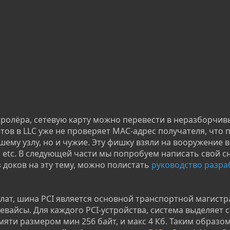
тролёра, сетевую карту можно перевести в неразборчи
тов в LLC уже не проверяет MAC-адрес получателя, что 
шему узлу, но и чужие. Эту фишку взяли на вооружение 
,
etc. В следующей части мы попробуем написать свой с
 доков на эту тему, можно полистать
руководство разр
лат, шина PCI является основной транспортной магистр
евайсы. Для каждого PCI-устройства, система выделяет 
яти размером мин 256 байт, и макс 4 Кб. Таким образо