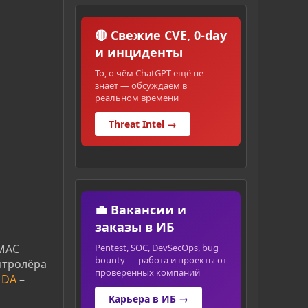
🔴 Свежие CVE, 0-day
и инциденты
То, о чём ChatGPT ещё не
знает — обсуждаем в
реальном времени
Threat Intel →
💼 Вакансии и
заказы в ИБ
Pentest, SOC, DevSecOps, bug
 МАС
bounty — работа и проекты от
онтролёра
проверенных компаний
:
DA
–
Карьера в ИБ →