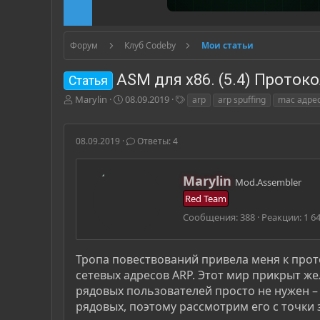
Форум
Клуб Codeby
Мои статьи
ASM для x86. (5.4) Проток
Статья
А
Д
Т
Marylin
08.09.2019
arp
arp spuffing
mac адре
в
а
е
т
т
г
о
а
и
08.09.2019
Ответы: 4
р
н
т
а
е
ч
А
Marylin
Mod.Assembler
м
а
в
Red Team
ы
л
т
а
о
Сообщения
388
Реакции
1 6
р
Тропа повествований привела меня к прот
сетевых адресов ARP. Этот мир прикрыт ж
рядовых пользователей просто не нужен –
рядовых, поэтому рассмотрим его с точки 