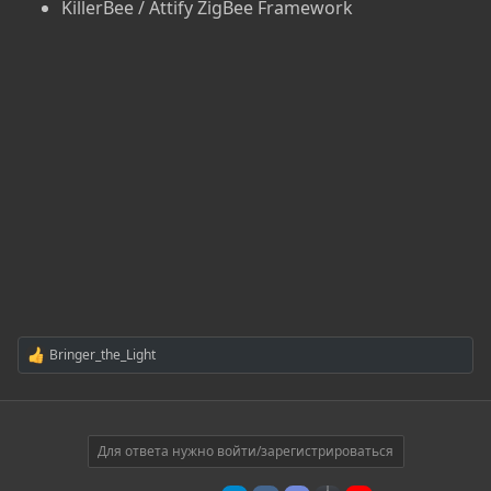
KillerBee / Attify ZigBee Framework
Bringer_the_Light
Р
е
а
к
ц
и
Для ответа нужно войти/зарегистрироваться
и
: