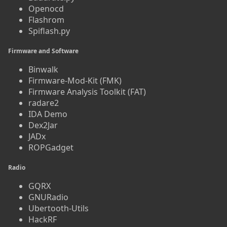
Openocd
Flashrom
Spiflash.py
Firmware and Software
Binwalk
Firmware-Mod-Kit (FMK)
Firmware Analysis Toolkit (FAT)
radare2
IDA Demo
Dex2Jar
JADx
ROPGadget
Radio
GQRX
GNURadio
Ubertooth-Utils
HackRF