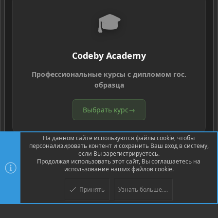
🎓
Codeby Academy
Профессиональные курсы с дипломом гос.
образца
Выбрать курс
→
На данном сайте используются файлы cookie, чтобы
персонализировать контент и сохранить Ваш вход в систему,
если Вы зарегистрируетесь.
Продолжая использовать этот сайт, Вы соглашаетесь на
использование наших файлов cookie.
®
Community platform by XenForo
© 2010-2026 XenForo Ltd.
Перевод
®
от Jumuro
Принять
Узнать больше....
Верх
Низ
XenPorta 2 PRO
© Jason Axelrod of
8WAYRUN