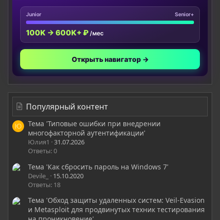
Junior
Senior+
100K → 600K+ ₽
/мес
Открыть навигатор →
Популярный контент
Тема 'Типовые ошибки при внедрении
Ю
многофакторной аутентификации'
Юлия1
31.07.2026
Ответы: 0
Тема 'Как сбросить пароль на Windows 7'
Devile_
15.10.2020
Ответы: 18
Тема 'Обход защиты удаленных систем: Veil-Evasion
и Metasploit для продвинутых техник тестирования
на проникновение'