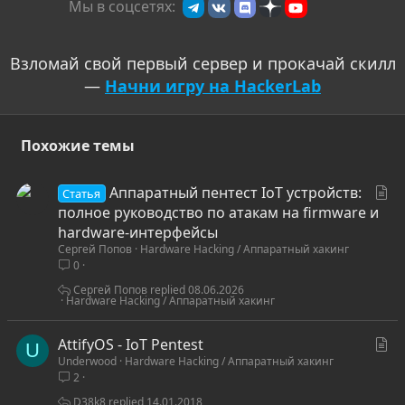
Мы в соцсетях:
Взломай свой первый сервер и прокачай скилл
—
Начни игру на HackerLab
Похожие темы
С
Аппаратный пентест IoT устройств:
Статья
т
полное руководство по атакам на firmware и
а
hardware-интерфейсы
Сергей Попов
Hardware Hacking / Аппаратный хакинг
т
0
ь
я
Сергей Попов
08.06.2026
Hardware Hacking / Аппаратный хакинг
С
AttifyOS - IoT Pentest
U
Underwood
Hardware Hacking / Аппаратный хакинг
т
2
а
т
D38k8
14.01.2018