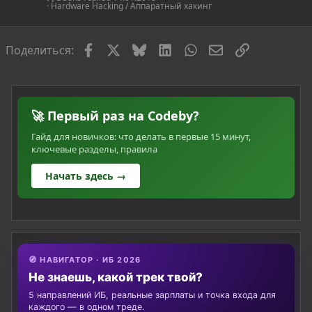
Hardware Hacking / Аппаратный хакинг
ь
я
Facebook
X
Bluesky
LinkedIn
WhatsApp
Электронная по
Ссылка
Поделиться:
🚀 Первый раз на Codeby?
Гайд для новичков: что делать в первые 15 минут,
ключевые разделы, правила
Начать здесь →
🧭 НАВИГАТОР · ИБ 2026
Не знаешь, какой трек твой?
5 направлений ИБ, реальные зарплаты и точка входа для
каждого — в одном треде.