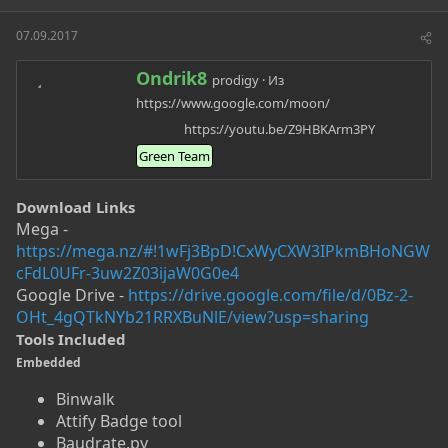
т
т
г
о
а
и
07.09.2017
р
н
т
а
А
Ondrik8
prodigy
·
Из
е
ч
в
м
а
https://www.google.com/moon/
т
ы
л
о
https://youtu.be/Z9HBKArm3PY​
а
р
Green Team
Download Links
Mega -
https://mega.nz/#!1wFj3BpD!CxWyCXW3IPkmBHoNGW
cFdL0UFr-3uw2Z03ijaW0G0e4
Google Drive -
https://drive.google.com/file/d/0Bz-2-
OHt_4gQTkNYb21RRXBuNlE/view?usp=sharing
Tools Included
Embedded
Binwalk
Attify Badge tool
Baudrate.py