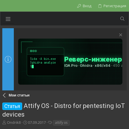
Вход
Регистрация
Мои статьи
Attify OS - Distro for pentesting IoT
Статья
devices
А
Д
Т
Ondrik8
07.09.2017
attify os
в
а
е