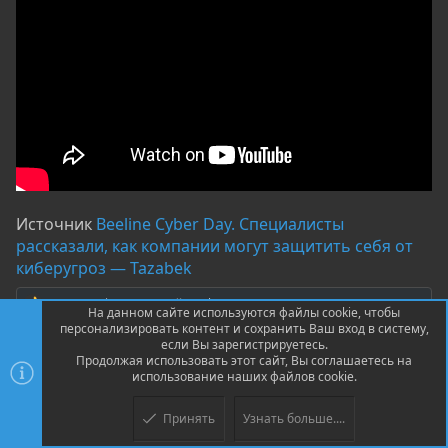
Источник
Beeline Cyber Day. Специалисты
рассказали, как компании могут защитить себя от
киберугроз — Tazabek
Gustavo Fring
,
Местный
,
Luxkerr
и ещё 3
Р
На данном сайте используются файлы cookie, чтобы
е
персонализировать контент и сохранить Ваш вход в систему,
а
если Вы зарегистрируетесь.
к
Продолжая использовать этот сайт, Вы соглашаетесь на
ц
использование наших файлов cookie.
и
Для ответа нужно войти/зарегистрироваться
и
Принять
Узнать больше....
:
Мы в соцсетях: