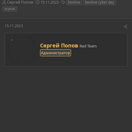
А
Д
Т
Сергей Попов
15.11.2023
beeline
beeline cyber day
в
а
е
scysoc
т
т
г
о
а
и
р
н
15.11.2023
т
а
е
ч
м
а
А
ы
л
Сергей Попов
Red Team
в
а
Администратор
т
о
р