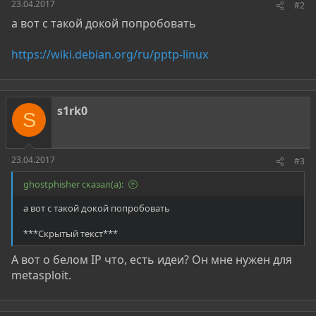
23.04.2017
#2
а вот с такой докой попробовать
https://wiki.debian.org/ru/pptp-linux
s1rk0
S
23.04.2017
#3
ghostphisher сказал(а):
а вот с такой докой попробовать
***Скрытый текст***
А вот о белом IP что, есть идеи? Он мне нужен для
metasploit.