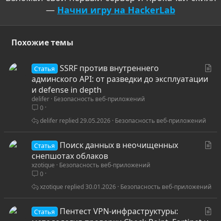
—
Начни игру на HackerLab
Похожие темы
С
SSRF против внутреннего
Статья
т
админского API: от разведки до эксплуатации
а
и defense in depth
delifer
Безопасность веб-приложений
т
0
ь
я
delifer
29.05.2026
Безопасность веб-приложений
С
Поиск данных в неочищенных
Статья
т
снепшотах облаков
xzotique
Безопасность веб-приложений
а
0
т
ь
xzotique
30.01.2026
Безопасность веб-приложений
я
С
Пентест VPN-инфраструктуры:
Статья