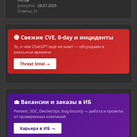
proxymix
28.07.2025
Ответы: 31
🔴 Свежие CVE, 0-day и инциденты
То, о чём ChatGPT ещё не знает — обсуждаем в
реальном времени
Threat Intel →
💼 Вакансии и заказы в ИБ
Pentest, SOC, DevSecOps, bug bounty — работа и проекты
от проверенных компаний
Карьера в ИБ →