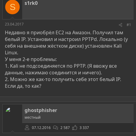
о
а
и
s1rk0
S
р
н
т
а
е
ч
м
а
23.04.2017
#1
ы
л
Недавно я приобрёл EC2 на Амазон. Получил там
а
белый IP. Установил и настроил PPTPd. Локально (у
себя на внешнем жёстком диске) установлен Kali
Linux.
У меня 2-е проблемы:
1. Kali не подсоединяется по PPTP. (Я ввожу все
данные, нажимаю соединится и ничего).
2. Можно же как-то получить себе этот белый IP.
Если да, то как?
ghostphisher
местный
07.12.2016
2 587
3 337