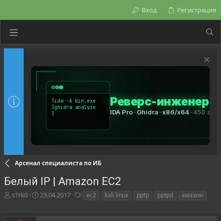
Вход
Регистрация
Арсенал специалиста по ИБ
Белый IP | Amazon EC2
А
Д
Т
s1rk0
23.04.2017
ec2
kali linux
pptp
pptpd
амазон
в
а
е
т
т
г