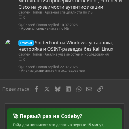
т
методология проверки Check Point, Fortinet и
а
Cisco на уязвимости аутентификации
Сергей Попов
Арсенал специалиста по ИБ
т
0
ь
я
Сергей Попов
10.07.2026
Арсенал специалиста по ИБ
SpiderFoot на Windows: установка,
Статья
настройка и OSINT-разведка без Kali Linux
Сергей Попов
Анализ уязвимостей и исследования
0
Сергей Попов
22.07.2026
Анализ уязвимостей и исследования
Facebook
X
Bluesky
LinkedIn
WhatsApp
Электронная по
Ссылка
Поделиться:
🚀 Первый раз на Codeby?
Гайд для новичков: что делать в первые 15 минут,