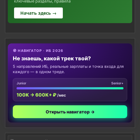
ключевые разделы, правила
Начать здесь →
🧭 НАВИГАТОР · ИБ 2026
Не знаешь, какой трек твой?
5 направлений ИБ, реальные зарплаты и точка входа для
каждого — в одном треде.
Junior
Senior+
100K → 600K+ ₽
/мес
Открыть навигатор →