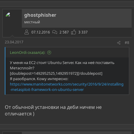
ghostphisher
местный
07.12.2016
2 587
3 337
23.04.2017
#8
LeonOrdi сказал(а):
У меня на EC2 стоит Ubuntu Server. Как на неё поставить
Метасплойт?
[doublepost=1492952525,1492951972][/doublepost]
Я разобрался. Кому интересно:
https://www.manitonetworks.com/security/2016/9/24/installing
-metasploit-framework-on-ubuntu-server
От обычной установки на деби ничем не
отличается )