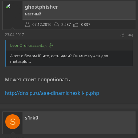
ghostphisher
местный
07.12.2016
2 587
3 337
23.04.2017
#4
LeonOrdi сказал(а):
А вот о белом IP что, есть идеи? Он мне нужен для
metasploit.
Может стоит попробовать
http://dnsip.ru/aaa-dinamicheskii-ip.php
s1rk0
S