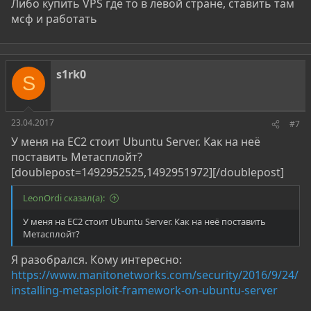
Либо купить VPS где то в левой стране, ставить там
мсф и работать
s1rk0
S
23.04.2017
#7
У меня на EC2 стоит Ubuntu Server. Как на неё
поставить Метасплойт?
[doublepost=1492952525,1492951972][/doublepost]
LeonOrdi сказал(а):
У меня на EC2 стоит Ubuntu Server. Как на неё поставить
Метасплойт?
Я разобрался. Кому интересно:
https://www.manitonetworks.com/security/2016/9/24/
installing-metasploit-framework-on-ubuntu-server