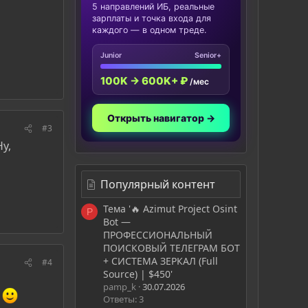
5 направлений ИБ, реальные
зарплаты и точка входа для
каждого — в одном треде.
Junior
Senior+
100K → 600K+ ₽
/мес
Открыть навигатор →
#3
у,
Популярный контент
Тема '🔥 Azimut Project Osint
P
Bot —
ПРОФЕССИОНАЛЬНЫЙ
ПОИСКОВЫЙ ТЕЛЕГРАМ БОТ
+ СИСТЕМА ЗЕРКАЛ (Full
#4
Source) | $450'
pamp_k
30.07.2026
а
Ответы: 3