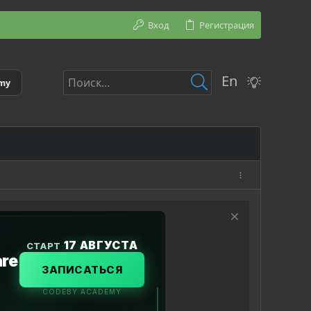
Вход
Регистрация
En
emy