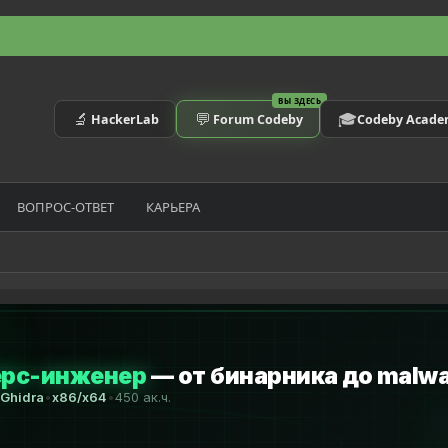
ВЫ ЗДЕСЬ
🔬
💬
🎓
HackerLab
Forum Codeby
Codeby Acad
ВОПРОС-ОТВЕТ
КАРЬЕРА