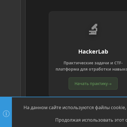
🔬
HackerLab
Практические задачи и CTF-
платформа для отработки навык
Начать практику
→
На данном сайте используются файлы cookie,
Продолжая использовать этот с
®
Community platform by XenForo
© 2010-2026 XenForo Ltd