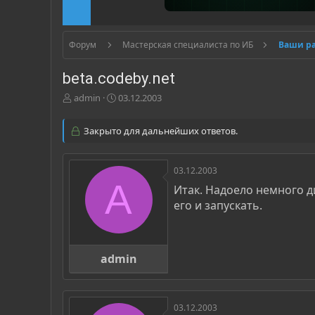
Форум
Мастерская специалиста по ИБ
Ваши р
beta.codeby.net
А
Д
admin
03.12.2003
в
а
т
т
Закрыто для дальнейших ответов.
о
а
р
н
т
а
03.12.2003
е
ч
A
м
а
Итак. Надоело немного д
ы
л
его и запускать.
а
admin
03.12.2003