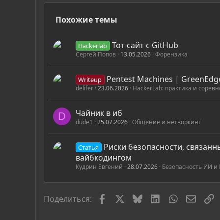
Похожие темы
Тот сайт с GitHub
Hackerlab
Сергей Попов
13.05.2026
Форензика
Pentest Machines | GreenEdg
Writeup
delifer
23.06.2026
HackerLab: практика и сорев
Чайник в иб
D
dude1
25.07.2026
Общение и нетворкинг
Риски безопасности, связанн
Статья
вайбкодингом
Кудрин Евгений
28.07.2026
Безопасность ИИ и
Facebook
X
Bluesky
LinkedIn
WhatsApp
Элект
С
Поделиться: