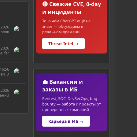
🔴 Свежие CVE, 0-day
и инциденты
То, о чём ChatGPT ещё не
знает — обсуждаем в
.2026
реальном времени
Попов
Threat Intel →
.2026
elifer
16:56
Den_D
💼 Вакансии и
заказы в ИБ
.2026
гений
Pentest, SOC, DevSecOps, bug
bounty — работа и проекты от
проверенных компаний
Карьера в ИБ →