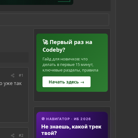
🚀 Первый раз на
Codeby?
Гайд для новичков: что
делать в первые 15 минут,
ключевые разделы, правила
#1
Начать здесь →
о уже так
🧭 НАВИГАТОР · ИБ 2026
Не знаешь, какой трек
твой?
#2