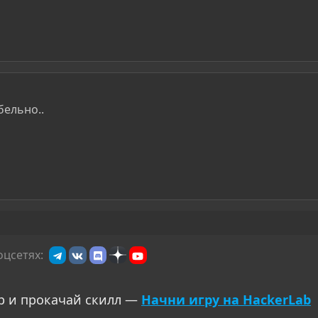
бельно..
оцсетях:
р и прокачай скилл —
Начни игру на HackerLab