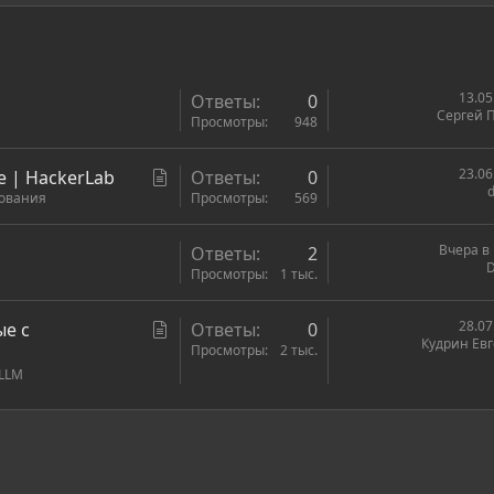
13.05
Ответы
0
Сергей 
Просмотры
948
С
23.06
e | HackerLab
Ответы
0
d
нования
т
Просмотры
569
а
т
Вчера в 
Ответы
2
ь
Просмотры
1 тыс.
я
С
28.07
ые с
Ответы
0
Кудрин Ев
т
Просмотры
2 тыс.
 LLM
а
т
ь
ронная почта
сылка
я