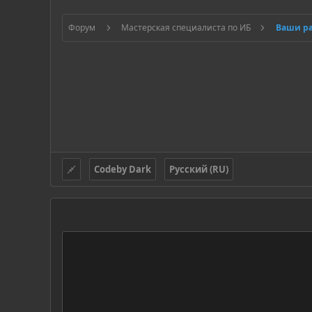
Форум
Мастерская специалиста по ИБ
Ваши р
Codeby Dark
Русский (RU)