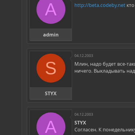
A
http://beta.codeby.net
кто
admin
04.12.2003
S
Млин, надо будет все-та
ничего. Выкладывать надо
STYX
04.12.2003
A
STYX
Согласен. К понедельнику