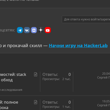
Для ответа нужно войти/зарег
оцсетях:
р и прокачай скилл —
Начни игру на HackerLab
С
20.04
мостей: stack
Ответы
0
Сергей 
т
Просмотры
2 тыс.
и обход
а
и исследования
т
ь
я
С
19.05
й: полное
Ответы
0
Сергей 
т
Просмотры
1 тыс.
грока