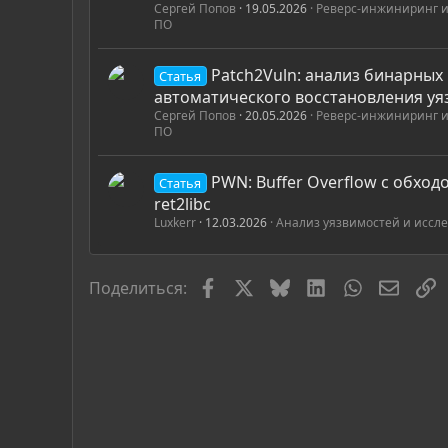
Сергей Попов
19.05.2026
Реверс-инжиниринг и
ПО
Patch2Vuln: анализ бинарных
Статья
автоматического восстановления уя
Сергей Попов
20.05.2026
Реверс-инжиниринг и
ПО
PWN: Buffer Overflow с обход
Статья
ret2libc
Luxkerr
12.03.2026
Анализ уязвимостей и иссл
Facebook
X
Bluesky
LinkedIn
WhatsApp
Элект
С
Поделиться: