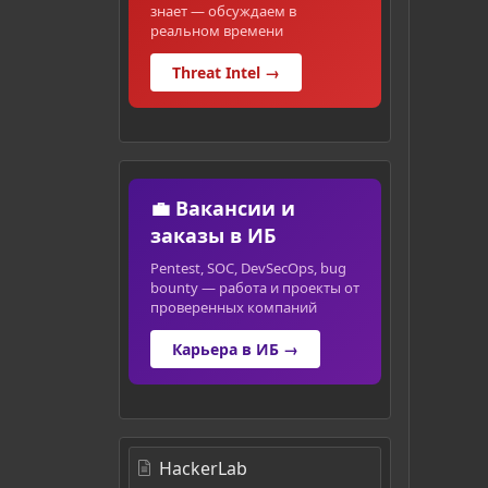
знает — обсуждаем в
реальном времени
Threat Intel →
💼 Вакансии и
заказы в ИБ
Pentest, SOC, DevSecOps, bug
bounty — работа и проекты от
проверенных компаний
Карьера в ИБ →
HackerLab