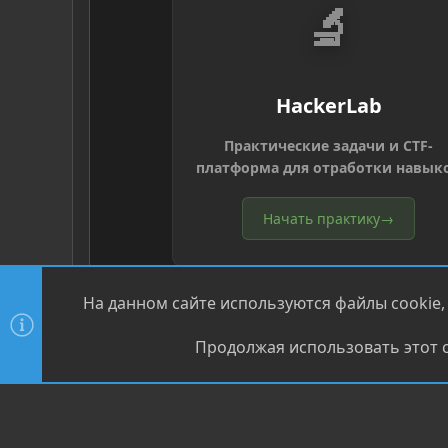
🔬
HackerLab
Практические задачи и CTF-
платформа для отработки навык
Начать практику
→
На данном сайте используются файлы cookie,
Продолжая использовать этот с
®
Community platform by XenForo
© 2010-2026 XenForo Ltd
XenPorta 2 PRO
© Jason Axelrod of
8WAYRUN