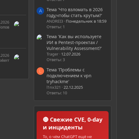
Тема 'Что взломать в 2026
A
году,чтобы стать крутым?'
ANDREI3
Понедельник в 18:59
.2026
Ответы: 1
Попов
Тема 'Как вы используете
ИИ в Pentest-проектах /
Vulnerability Assessment?'
Trager
12.07.2026
.2026
Ответы: 3
xkerr
Тема 'Проблемы с
L
подключением к vpn
tryhackme'
l1nx321
22.12.2025
Ответы: 10
🔴 Свежие CVE, 0-day
и инциденты
То, о чём ChatGPT ещё не