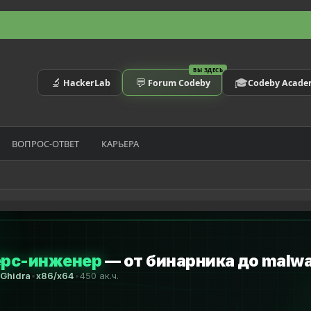
ВЫ ЗДЕСЬ
🔬
💬
🎓
HackerLab
Forum Codeby
Codeby Acad
ВОПРОС-ОТВЕТ
КАРЬЕРА