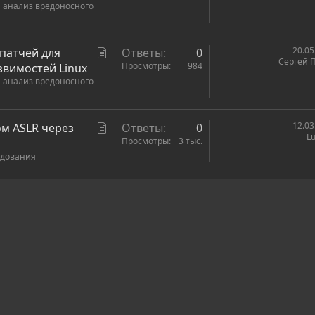
 анализ вредоносного
а
т
ь
С
20.05
 патчей для
Ответы
0
я
Сергей 
т
Просмотры
984
звимостей Linux
 анализ вредоносного
а
т
ь
С
12.03
ом ASLR через
Ответы
0
я
Lu
т
Просмотры
3 тыс.
едования
а
т
ь
ронная почта
сылка
я