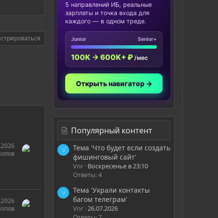
5 направлений ИБ, реальные
зарплаты и точка входа для
каждого — в одном треде.
истрироваться
Junior
Senior+
100K → 600K+ ₽
/мес
Открыть навигатор →
Популярный контент
.2026
Тема 'Что будет если создать
V
Попов
фишинговый сайт'
Vnr
Воскресенье в 23:10
Ответы: 4
Тема 'Украли контакты
V
багом телеграм'
.2026
Vnr
26.07.2026
Попов
Ответы: 7