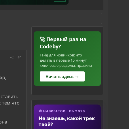
🚀 Первый раз на
Codeby?
Гайд для новичков: что
#1
делать в первые 15 минут,
ключевые разделы, правила
Начать здесь →
xp,
оставить
с тем что
🧭 НАВИГАТОР · ИБ 2026
Не знаешь, какой трек
 она
твой?