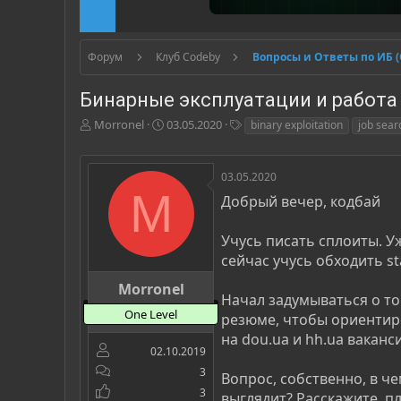
Форум
Клуб Codeby
Вопросы и Ответы по ИБ 
Бинарные эксплуатации и работа
А
Д
Т
Morronel
03.05.2020
binary exploitation
job sear
в
а
е
т
т
г
о
а
и
03.05.2020
р
н
M
Добрый вечер, кодбай
т
а
е
ч
м
а
Учусь писать сплоиты. У
ы
л
сейчас учусь обходить sta
а
Morronel
Начал задумываться о то
One Level
резюме, чтобы ориентиро
на dou.ua и hh.ua ваканси
02.10.2019
3
Вопрос, собственно, в че
3
выглядит? Расскажите, пл