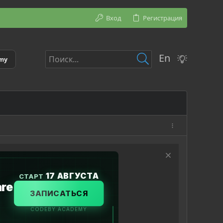
Вход
Регистрация
En
emy