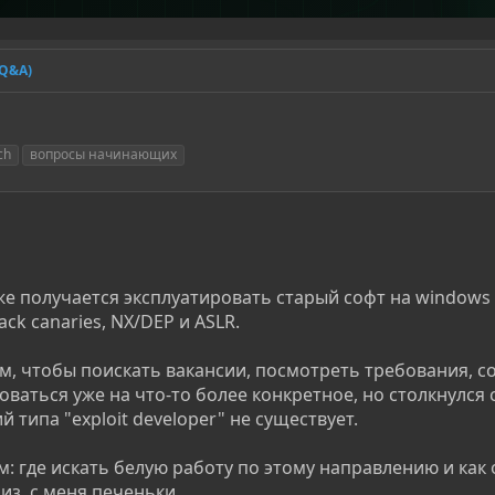
(Q&A)
ch
вопросы начинающих
же получается эксплуатировать старый софт на windows 
ck canaries, NX/DEP и ASLR.
м, чтобы поискать вакансии, посмотреть требования, с
ваться уже на что-то более конкретное, но столкнулся 
й типа "exploit developer" не существует.
м: где искать белую работу по этому направлению и как
из, с меня печеньки