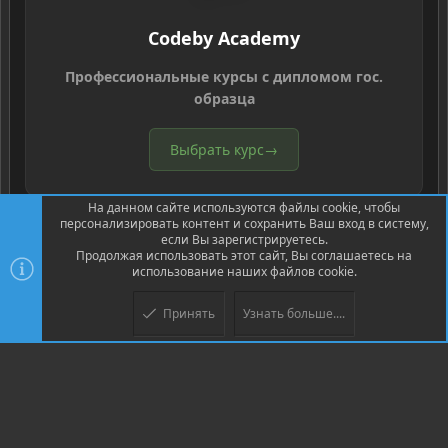
Codeby Academy
Профессиональные курсы с дипломом гос.
образца
Выбрать курс
→
На данном сайте используются файлы cookie, чтобы
персонализировать контент и сохранить Ваш вход в систему,
если Вы зарегистрируетесь.
Продолжая использовать этот сайт, Вы соглашаетесь на
использование наших файлов cookie.
®
Community platform by XenForo
© 2010-2026 XenForo Ltd.
Перевод
®
от Jumuro
Принять
Узнать больше....
XenPorta 2 PRO
© Jason Axelrod of
8WAYRUN