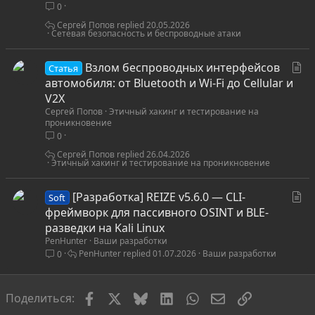
0
т
ь
Сергей Попов
20.05.2026
Сетевая безопасность и беспроводные атаки
я
С
Взлом беспроводных интерфейсов
Статья
т
автомобиля: от Bluetooth и Wi-Fi до Cellular и
а
V2X
Сергей Попов
Этичный хакинг и тестирование на
т
проникновение
ь
0
я
Сергей Попов
26.04.2026
Этичный хакинг и тестирование на проникновение
С
[Разработка] REIZE v5.6.0 — CLI-
Soft
т
фреймворк для пассивного OSINT и BLE-
а
разведки на Kali Linux
PenHunter
Ваши разработки
т
PenHunter
01.07.2026
Ваши разработки
0
ь
я
Facebook
X
Bluesky
LinkedIn
WhatsApp
Электронная по
Ссылка
Поделиться: