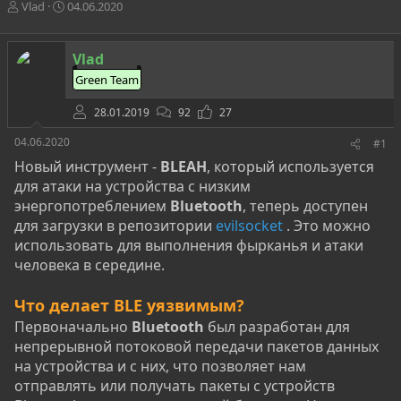
А
Д
Vlad
04.06.2020
в
а
т
т
о
а
Vlad
р
н
Green Team
т
а
е
ч
28.01.2019
92
27
м
а
ы
л
04.06.2020
#1
а
Новый инструмент -
BLEAH
, который используется
для атаки на устройства с низким
энергопотреблением
Bluetooth
, теперь доступен
для загрузки в репозитории
evilsocket
. Это можно
использовать для выполнения фырканья и атаки
человека в середине.
Что делает BLE уязвимым?
Первоначально
Bluetooth
был разработан для
непрерывной потоковой передачи пакетов данных
на устройства и с них, что позволяет нам
отправлять или получать пакеты с устройств