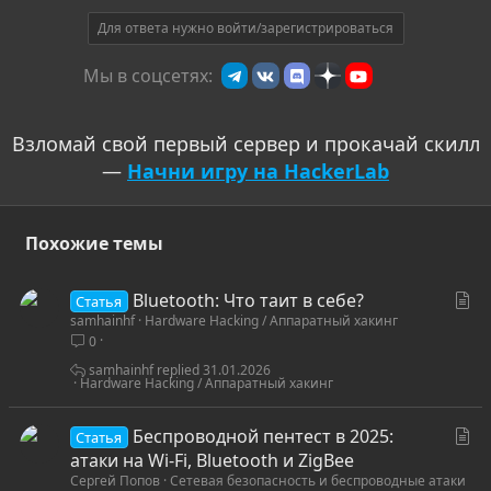
Для ответа нужно войти/зарегистрироваться
Мы в соцсетях:
Взломай свой первый сервер и прокачай скилл
—
Начни игру на HackerLab
Похожие темы
С
Bluetooth: Что таит в себе?
Статья
samhainhf
Hardware Hacking / Аппаратный хакинг
т
0
а
т
samhainhf
31.01.2026
Hardware Hacking / Аппаратный хакинг
ь
я
С
Беспроводной пентест в 2025:
Статья
т
атаки на Wi-Fi, Bluetooth и ZigBee
Сергей Попов
Сетевая безопасность и беспроводные атаки
а