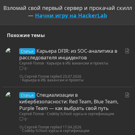
Взломай свой первый сервер и прокачай скилл
—
Начни игру на HackerLab
Похожие темы
С
Карьера DFIR: из SOC-аналитика в
Статья
т
расследователя инцидентов
Сергей Попов
Карьера в ИБ: вакансии и проекты
а
0
т
ь
Сергей Попов
23.07.2026
Карьера в ИБ: вакансии и проекты
я
С
Специализации в
Статья
т
кибербезопасности: Red Team, Blue Team,
а
Purple Team — как выбрать свой путь
Сергей Попов
Codeby School: курсы и сертификации
т
0
ь
я
Сергей Попов
17.04.2026
Codeby School: курсы и сертификации