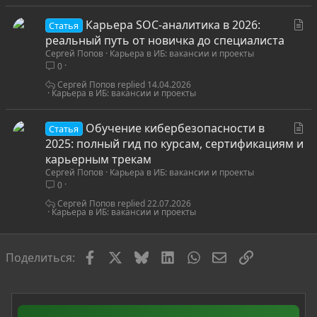
С
Карьера SOC-аналитика в 2026:
Статья
т
реальный путь от новичка до специалиста
Сергей Попов
Карьера в ИБ: вакансии и проекты
а
0
т
ь
Сергей Попов
14.04.2026
Карьера в ИБ: вакансии и проекты
я
С
Обучение кибербезопасности в
Статья
т
2025: полный гид по курсам, сертификациям и
а
карьерным трекам
Сергей Попов
Карьера в ИБ: вакансии и проекты
т
0
ь
я
Сергей Попов
22.07.2026
Карьера в ИБ: вакансии и проекты
Facebook
X
Bluesky
LinkedIn
WhatsApp
Электронная по
Ссылка
Поделиться: