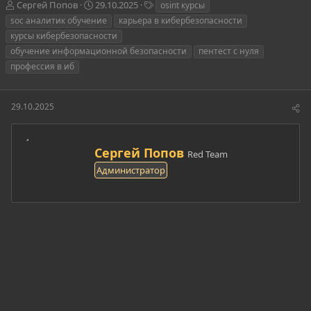
А
Д
Т
Сергей Попов
29.10.2025
osint курсы
в
а
е
soc аналитик обучение
карьера в кибербезопасности
т
т
г
курсы кибербезопасности
о
а
и
обучение информационной безопасности
пентест с нуля
р
н
профессия в иб
т
а
е
ч
м
а
ы
л
29.10.2025
а
А
Сергей Попов
Red Team
в
Администратор
т
о
р