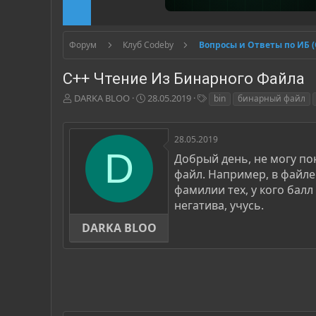
Форум
Клуб Codeby
Вопросы и Ответы по ИБ 
C++ Чтение Из Бинарного Файла
А
Д
Т
DARKA BLOO
28.05.2019
bin
бинарный файл
в
а
е
т
т
г
о
а
и
28.05.2019
р
н
D
Добрый день, не могу пон
т
а
файл. Например, в файле
е
ч
м
а
фамилии тех, у кого бал
ы
л
негатива, учусь.
а
DARKA BLOO