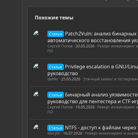
Похожие темы
Patch2Vuln: анализ бинарных
Статья
автоматического восстановления уя
Сергей Попов
20.05.2026
Реверс-инжиниринг и
ПО
Privilege escalation в GNU/Lin
Статья
руководство
delifer
25.05.2026
Этичный хакинг и тестирова
Бинарный анализ уязвимосте
Статья
руководство для пентестера и CTF-и
Сергей Попов
19.05.2026
Реверс-инжиниринг и
ПО
NTFS - доступ к файлам через
Статья
Marylin
16.07.2026
Реверс-инжиниринг и анали