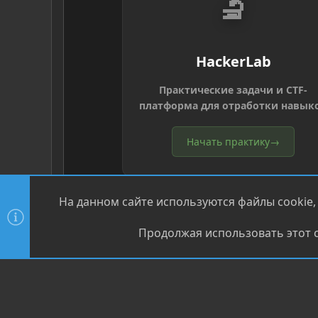
🔬
HackerLab
Практические задачи и CTF-
платформа для отработки навык
Начать практику
→
На данном сайте используются файлы cookie,
Продолжая использовать этот с
®
Community platform by XenForo
© 2010-2026 XenForo Ltd
XenPorta 2 PRO
© Jason Axelrod of
8WAYRUN