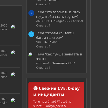
Ответы: 4
Тема 'Что взломать в 2026
A
году,чтобы стать крутым?'
ANDREI3
Понедельник в 18:59
Ответы: 1
.2026
Попов
Тема 'Украли контакты
V
багом телеграм'
Vnr
26.07.2026
Ответы: 7
.2026
Тема 'Как лучше залететь в
elifer
зактнг'
whoami1
Пятница в 23:44
Ответы: 1
.2026
Попов
🔴 Свежие CVE, 0-day
и инциденты
.2026
То, о чём ChatGPT ещё не
rylin
знает — обсуждаем в