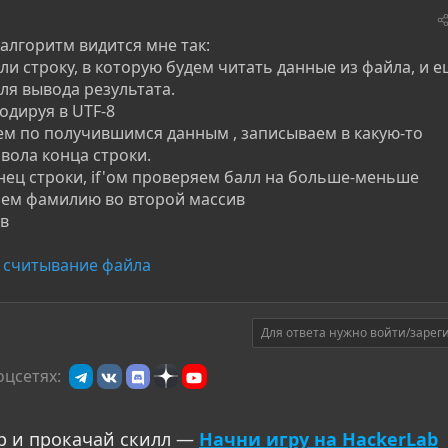
 алгоритм видится мне так:
ли строку, в которую будем читать данные из файла, и 
ля вывода результата.
одируя в UTF-8
ем по получившимся данным , записываем в какую-то
вола конца строки.
онец строки, if'ом проверяем балл на больше-меньше
ваем фамилию во второй массив
ив
 считывание файла
Для ответа нужно войти/зарег
оцсетях:
р и прокачай скилл —
Начни игру на HackerLab