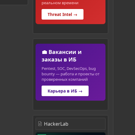
реальном времени
Threat Intel →
💼 Вакансии и
заказы в ИБ
Pentest, SOC, DevSecOps, bug
bounty — работа и проекты от
проверенных компаний
Карьера в ИБ →
HackerLab