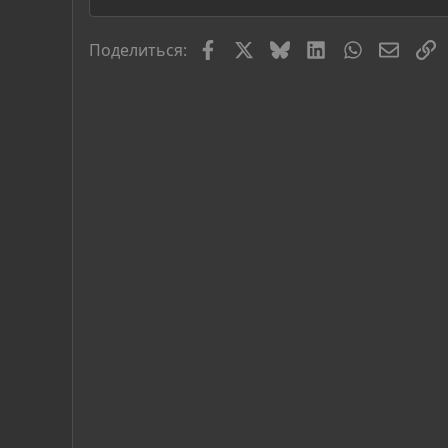
Facebook
X
Bluesky
LinkedIn
WhatsApp
Элект
С
Поделиться: