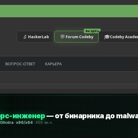
ВЫ ЗДЕСЬ
🔬
💬
🎓
HackerLab
Forum Codeby
Codeby Acad
ВОПРОС-ОТВЕТ
КАРЬЕРА