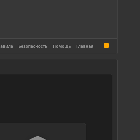
R
авила
Безопасность
Помощь
Главная
S
S