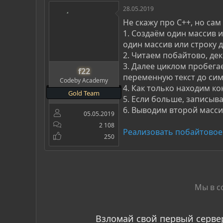
28.05.2019
Не скажу про С++, но сам
1. Создаём один массив и
один массив или строку д
2. Читаем побайтово, дек
3. Далее циклом пробега
f22
переменную текст до сим
Codeby Academy
4. Как только находим к
Gold Team
5. Если больше, записы
6. Выводим второй масс
05.05.2019
2 108
Реализовать побайтовое
250
Мы в с
Взломай свой первый серве