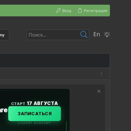
Вход
Регистрация
En
emy