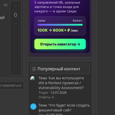
5 направлений ИБ, реальные
З
#2
зарплаты и точка входа для
а
каждого — в одном треде.
0
ещё
Junior
Senior+
П
р
100K → 600K+ ₽
/мес
о
т
и
Открыть навигатор →
в
Популярный контент
Тема 'Как вы используете
ИИ в Pentest-проектах /
истрироваться
Vulnerability Assessment?'
Trager
12.07.2026
Ответы: 4
Тема 'Что будет если создать
V
фишинговый сайт'
Vnr
02.08.2026