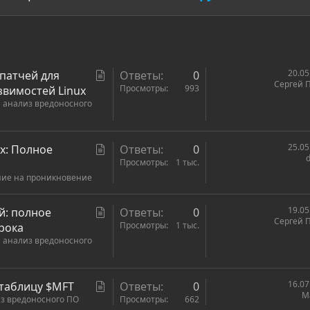
С
20.05
 патчей для
Ответы
0
Сергей 
т
Просмотры
993
звимостей Linux
 анализ вредоносного
а
т
ь
С
25.05
ux: Полное
Ответы
0
я
d
т
Просмотры
1 тыс.
ние на проникновение
а
т
ь
С
19.05
й: полное
Ответы
0
Сергей 
я
т
Просмотры
1 тыс.
грока
 анализ вредоносного
а
т
ь
С
16.07
 таблицу $MFT
Ответы
0
я
Ma
з вредоносного ПО
т
Просмотры
662