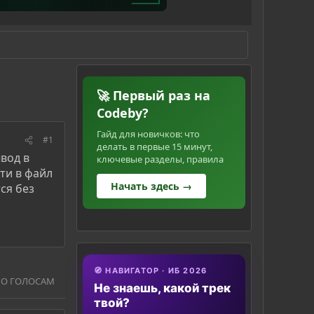
🚀 Первый раз на
Codeby?
Гайд для новичков: что
#1
делать в первые 15 минут,
ывод в
ключевые разделы, правила
ти в файл
Начать здесь →
ся без
🧭 НАВИГАТОР · ИБ 2026
ПО ГОЛОСАМ
Не знаешь, какой трек
твой?