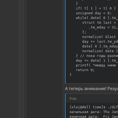
   }

   if( t[ 1 ] < t[ 0 ] 
   unsigned day = 0;

   while( date[ 0 ].tm_
      struct tm last = 
         .tm_mday = 31,
      };

      normalize( &last 
      day += last.tm_yd
      date[ 0 ].tm_mday
      normalize( date )
   } // пока годы разли
   day += date[ 1 ].tm_
   printf( "между ними 
   return 0;

}
А теперь внимание! Резу
Код:
[olej@dell time]$ ./dif
начальная дата: Thu Jan
конечная дата:  Fri Jan