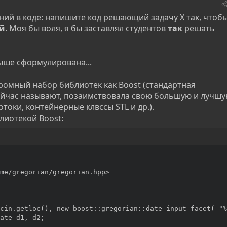
ий в коде: напишите код решающий задачу X так, чтоб
й
. Моя бы воля, я бы заставлял студентов
так
решать
выше сформулирована...
громный набор библиотек как Boost (стандартная
сейчас называют, позаимствовала свою большую и лучш
отоки, контейнерные клвссы STL и др.).
лиотекой Boost:
me/gregorian/gregorian.hpp>

cin.getloc(), new boost::gregorian::date_input_facet( "%
ate d1, d2;
