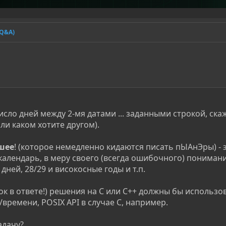
(Q&A)
сло дней между 2-мя датами ... заданными строкой, ска
ли каком хотите другом).
шее
! (которое немедленно кидаются писать пЫАнЭры) - э
календарь, в меру своего (всегда ошибочного) понимани
дней, 28/29 и високосные годы и т.п.
к в ответе!) решения на C или C++ должны бы использо
времени, POSIX API в случае C, например.
адачу?