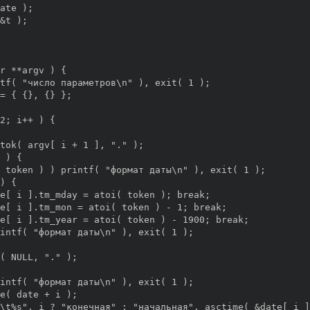
ate );

&t );

r **argv ) {

tf( "число параметров\n" ), exit( 1 );

= { {}, {} };

2; i++ ) {

tok( argv[ i + 1 ], "." );

 ) {

 token ) ) printf( "формат даты\n" ), exit( 1 );

) {

e[ i ].tm_mday = atoi( token ); break;  

e[ i ].tm_mon = atoi( token ) - 1; break;

e[ i ].tm_year = atoi( token ) - 1900; break;

intf( "формат даты\n" ), exit( 1 );

( NULL, "." );

intf( "формат даты\n" ), exit( 1 );

e( date + i );

\t%s", i ? "конечная" : "начальная", asctime( &date[ i ]