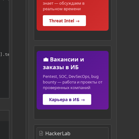
знает — обсуждаем в
реальном времени
Threat Intel →
].tm_year + 1;

💼 Вакансии и
заказы в ИБ
Pentest, SOC, DevSecOps, bug
bounty — работа и проекты от
проверенных компаний
Карьера в ИБ →
HackerLab