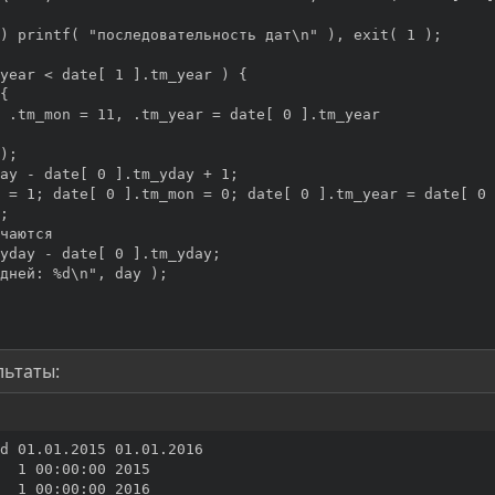
) printf( "последовательность дат\n" ), exit( 1 );

year < date[ 1 ].tm_year ) {

{      

 .tm_mon = 11, .tm_year = date[ 0 ].tm_year

);

ay - date[ 0 ].tm_yday + 1;

 = 1; date[ 0 ].tm_mon = 0; date[ 0 ].tm_year = date[ 0 
;

чаются

yday - date[ 0 ].tm_yday;

дней: %d\n", day );

льтаты:
d 01.01.2015 01.01.2016

  1 00:00:00 2015

  1 00:00:00 2016
