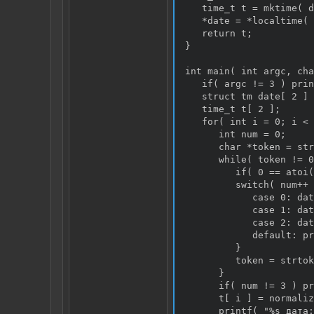
   time_t t = mktime( d
   *date = *localtime( 
   return t;

}

int main( int argc, cha
   if( argc != 3 ) prin
   struct tm date[ 2 ] 
   time_t t[ 2 ];

   for( int i = 0; i < 
      int num = 0;

      char *token = str
      while( token != 0
         if( 0 == atoi(
         switch( num++ 
            case 0: dat
            case 1: dat
            case 2: dat
            default: pr
         }

         token = strtok
      }

      if( num != 3 ) pr
      t[ i ] = normaliz
      printf( "%s дата: