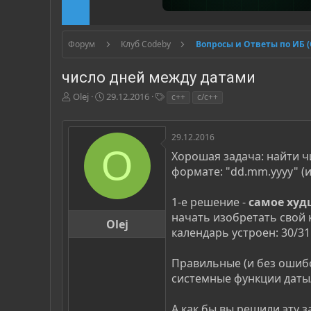
Форум
Клуб Codeby
Вопросы и Ответы по ИБ 
число дней между датами
А
Д
Т
Olej
29.12.2016
c++
c/c++
в
а
е
т
т
г
о
а
и
29.12.2016
р
н
O
Хорошая задача: найти чи
т
а
формате: "dd.mm.yyyy" (и
е
ч
м
а
ы
л
1-е решение -
самое худ
а
начать изобретать свой 
Olej
календарь устроен: 30/31 
Правильные (и без ошибо
системные функции даты/
А как бы вы решили эту з