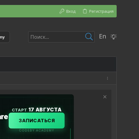
Вход
Регистрация
En
emy