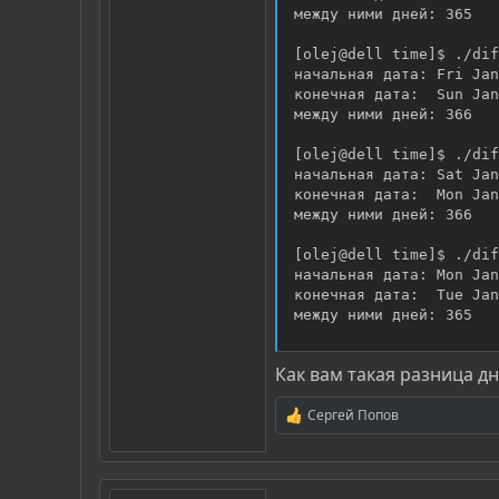
между ними дней: 365

[olej@dell time]$ ./dif
начальная дата: Fri Jan
конечная дата:  Sun Jan
между ними дней: 366

[olej@dell time]$ ./dif
начальная дата: Sat Jan
конечная дата:  Mon Jan
между ними дней: 366

[olej@dell time]$ ./dif
начальная дата: Mon Jan
конечная дата:  Tue Jan
между ними дней: 365
Как вам такая разница дн
Сергей Попов
Р
е
а
к
ц