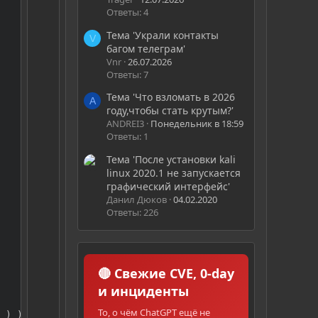
Ответы: 4
Тема 'Украли контакты
V
багом телеграм'
Vnr
26.07.2026
Ответы: 7
Тема 'Что взломать в 2026
A
году,чтобы стать крутым?'
ANDREI3
Понедельник в 18:59
Ответы: 1
Тема 'После установки kali
linux 2020.1 не запускается
графический интерфейс'
Данил Дюков
04.02.2020
Ответы: 226
🔴 Свежие CVE, 0-day
и инциденты
То, о чём ChatGPT ещё не
 ) );
