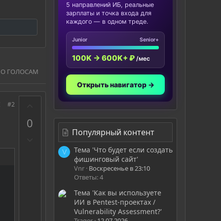
5 направлений ИБ, реальные
зарплаты и точка входа для
каждого — в одном треде.
Junior
Senior+
100K → 600K+ ₽
/мес
ПО ГОЛОСАМ
Открыть навигатор →
З
#2
а
0
Популярный контент
П
р
Тема 'Что будет если создать
V
о
фишинговый сайт'
Vnr
Воскресенье в 23:10
т
Ответы: 4
и
в
Тема 'Как вы используете
ИИ в Pentest-проектах /
Vulnerability Assessment?'
Trager
12.07.2026