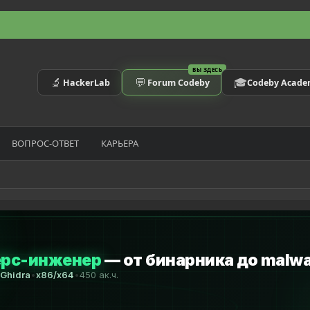
ВЫ ЗДЕСЬ
🔬
💬
🎓
HackerLab
Forum Codeby
Codeby Acad
ВОПРОС-ОТВЕТ
КАРЬЕРА