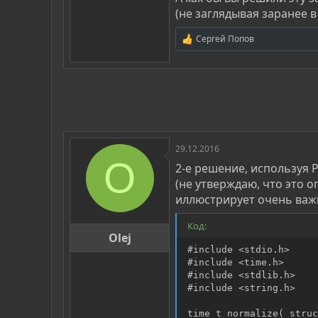
(не заглядывая заранее в
Сергей Попов
Р
е
а
к
ц
и
и
:
29.12.2016
O
2-е решение, используя P
(не утверждаю, что это 
иллюстрирует очень важн
Код:
Olej
#include <stdio.h>

#include <time.h>

#include <stdlib.h>

#include <string.h>

time_t normalize( struc