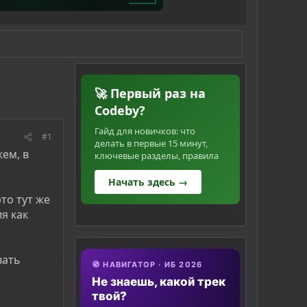
🚀 Первый раз на
Codeby?
Гайд для новичков: что
#1
делать в первые 15 минут,
жем, в
ключевые разделы, правила
Начать здесь →
то тут же
я как
вать
🧭 НАВИГАТОР · ИБ 2026
Не знаешь, какой трек
твой?