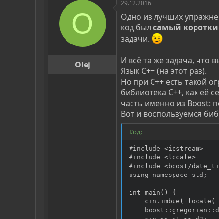
29.12.2016
и
O
и
Одно из лучших упражнен
:
код был
самый коротки
задачи.
И всё та же задача, что 
Olej
Язык C++ (на этот раз).
Но при C++ есть такой о
библиотека C++, как её 
часть именно из Boost: п
Вот и воспользуемся биб
Код:
#include <iostream>

#include <locale>

#include <boost/date_ti
using namespace std;

int main() {

    cin.imbue( locale( 
    boost::gregorian::d
    cin >> d1 >> d2;
