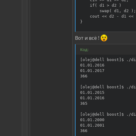
    if( d1 > d2 )

        swap( d1, d2 );

    cout << d2 - d1 << 
}
Вот и всё !
Код:
[olej@dell boost]$ ./di
01.01.2016

01.01.2017

366

[olej@dell boost]$ ./di
01.01.2015

01.01.2016

365

[olej@dell boost]$ ./di
01.01.2000

01.01.2001

366
