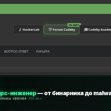
ВЫ ЗДЕСЬ
🔬
💬
🎓
HackerLab
Forum Codeby
Codeby Acad
ВОПРОС-ОТВЕТ
КАРЬЕРА