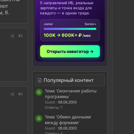
5 направлений ИБ, реальные
меют
зарплаты и точка входа для
, Я.
каждого — в одном треде.
Junior
Senior+
100K → 600K+ ₽
#2
/мес
Открыть навигатор →
Популярный контент
Тема 'Окончание работы
G
#3
программы'
Guest
08.08.2003
Ответы: 7
Тема 'Обмен данными
G
между формами'
Guest
08.08.2003
Ответы: 4