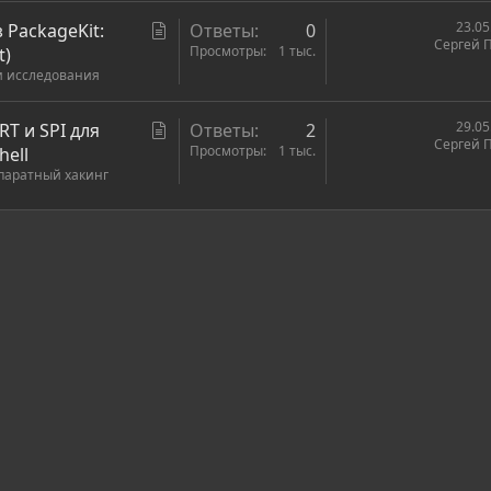
ь
С
23.05
з PackageKit:
Ответы
0
я
Сергей 
т
Просмотры
1 тыс.
t)
и исследования
а
т
ь
С
29.05
RT и SPI для
Ответы
2
Сергей 
я
т
Просмотры
1 тыс.
hell
ппаратный хакинг
а
т
ь
ронная почта
сылка
я