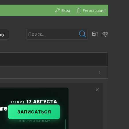
Вход
Регистрация
En
emy