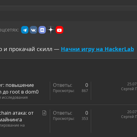
оцсетях:
р и прокачай скилл —
Начни игру на HackerLab
25.07
er: повышение
Ответы
0
Сергей 
Просмотры
867
 до root в dom0
и исследования
С
20.07
hain атака: от
Ответы
0
Сергей 
т
Просмотры
353
омайнинга
стирование на
а
т