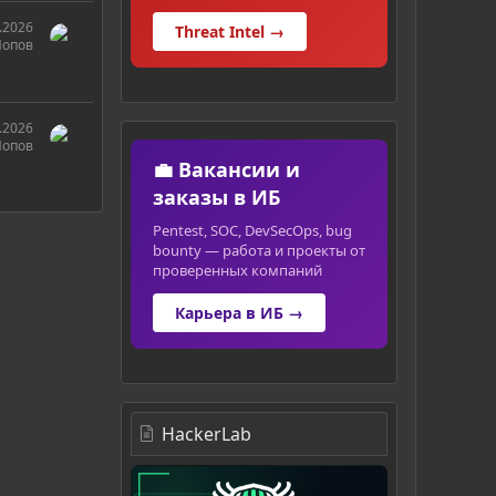
.2026
Threat Intel →
Попов
.2026
Попов
💼 Вакансии и
заказы в ИБ
Pentest, SOC, DevSecOps, bug
bounty — работа и проекты от
проверенных компаний
Карьера в ИБ →
HackerLab