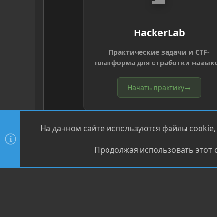
HackerLab
Практические задачи и CTF-
платформа для отработки навык
Начать практику
→
На данном сайте используются файлы cookie,
Продолжая использовать этот с
®
Community platform by XenForo
© 2010-2026 XenForo Ltd
XenPorta 2 PRO
© Jason Axelrod of
8WAYRUN