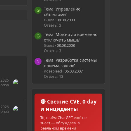
Тема 'Управление
G
объектами'
Guest
08.08.2003
Ответы: 3
Тема 'Можно ли временно
G
отключить мышь'
Guest
08.08.2003
Ответы: 3
Тема 'Разработка системы
N
приема заявок'
nosebleed
06.03.2007
Ответы: 13
.2026
Попов
🔴 Свежие CVE, 0-day
.2026
и инциденты
Попов
То, о чём ChatGPT ещё не
знает — обсуждаем в
реальном времени