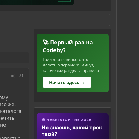
🚀 Первый раз на
Codeby?
Гайд для новичков: что
делать в первые 15 минут,
ключевые разделы, правила
#1
Начать здесь →
ному
все же.
каталога
печить
🧭 НАВИГАТОР · ИБ 2026
 не
Не знаешь, какой трек
,
твой?
известна