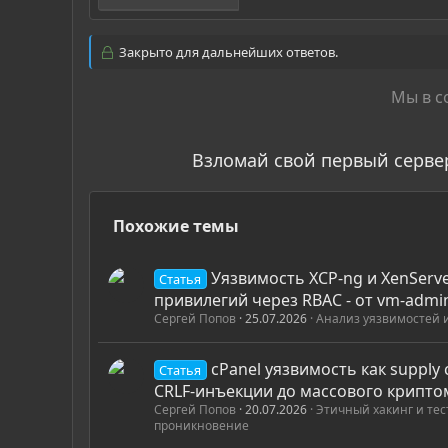
Закрыто для дальнейших ответов.
Мы в с
Взломай свой первый серве
Похожие темы
Уязвимость XCP-ng и XenServ
Статья
привилегий через RBAC - от vm-admin
Сергей Попов
25.07.2026
Анализ уязвимостей 
cPanel уязвимость как supply c
Статья
CRLF-инъекции до массового крипт
Сергей Попов
20.07.2026
Этичный хакинг и те
проникновение