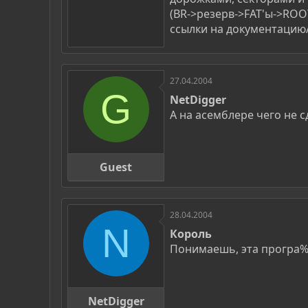
(BR->резерв->FAT'ы->ROO
ссылки на документацию/
27.04.2004
G
NetDigger
А на асемблере чего не с
Guest
28.04.2004
N
Король
Понимаешь, эта програ
NetDigger