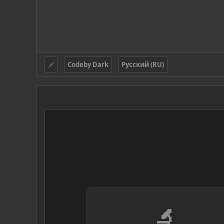
Codeby Dark
Русский (RU)
🔬