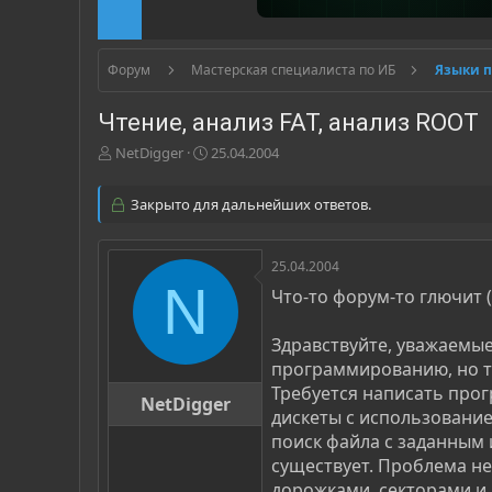
Форум
Мастерская специалиста по ИБ
Языки 
Чтение, анализ FAT, анализ ROOT
А
Д
NetDigger
25.04.2004
в
а
т
т
Закрыто для дальнейших ответов.
о
а
р
н
т
а
25.04.2004
е
ч
N
м
а
Что-то форум-то глючит (
ы
л
а
Здравствуйте, уважаемые
программированию, но так
Требуется написать про
NetDigger
дискеты с использовани
поиск файла с заданным 
существует. Проблема не 
дорожками, секторами и 