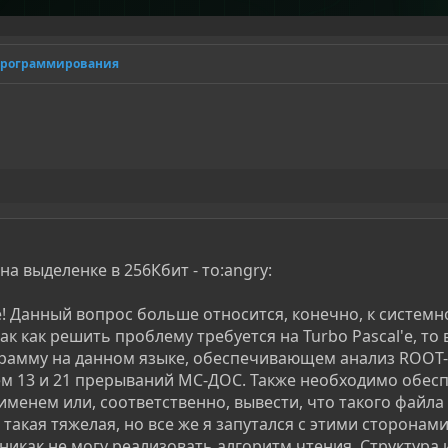
программирования
на выделенке в 256Кбит - то:angry:
! Данный вопрос больше относится, конечно, к систем
 как решить проблему требуется на Turbo Pascal'е, то 
грамму на данном языке, обеспечивающем анализ ROOT-
ем 13 и 21 прерываний МС-ДОС. Также необходимо обес
именем или, соответственно, вывести, что такого файла
такая тяжелая, но все же я запутался с этими сторонами
никак не могу реализовать алгоритм чтения. Структура 