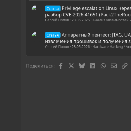
Privilege escalation Linux чере
Статья
разбор CVE-2026-41651 (Pack2TheRoo
Сергей Попов
23.05.2026
Анализ уязвимостей 
Аппаратный пентест: JTAG, UA
Статья
извлечения прошивок и получения s
Сергей Попов
28.05.2026
Hardware Hacking / А
Facebook
X
Bluesky
LinkedIn
WhatsApp
Элект
С
Поделиться: