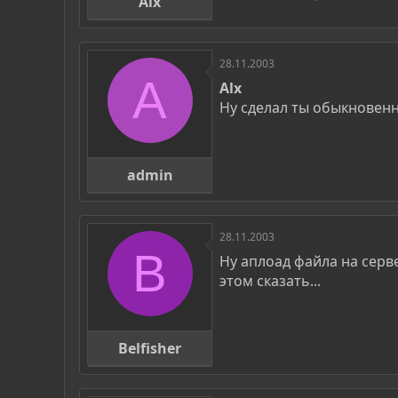
Alx
28.11.2003
A
Alx
Ну сделал ты обыкновенн
admin
28.11.2003
B
Ну аплоад файла на серв
этом сказать...
Belfisher