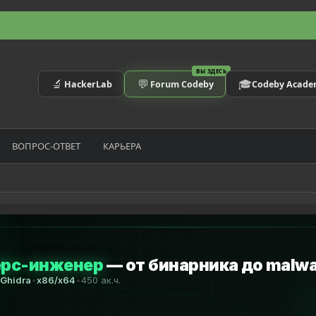
ВЫ ЗДЕСЬ
🔬
💬
🎓
HackerLab
Forum Codeby
Codeby Acad
ВОПРОС-ОТВЕТ
КАРЬЕРА