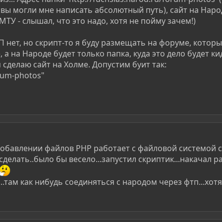
 вы могли мне написать абсолютный путь), сайт на Наро
МТУ - слышал, что это надо, хотя не пойму зачем!)
П нет, но скрипт-то я буду размещать на форуме, которы
, а на Народе будет только папка, куда это дело будет ки
я сделаю сайт на Холме. Допустим буит так:
orum-photos"
 добавлении файлов PHP работает с файловой системой 
делать..было бы весело...запустил скриптик...накачал р
..там как нибудь соединяться с народом через фтп...хотя