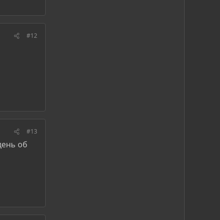
#12
#13
день об