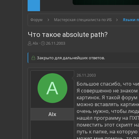
Форум
Мастерская специалиста по ИБ
Языки 
Что такое absolute path?
А
Д
Alx
26.11.2003
в
а
т
т
Закрыто для дальнейших ответов.
о
а
р
н
т
а
26.11.2003
е
ч
A
м
а
Большое спасибо, что чи
ы
л
Я совершенно не знаком
а
картинок. Я такой форум 
можно вставлять картинк
очень нужно, чтобы люди
Alx
нашёл программу на ПХП 
поместить этот скрипт н
путь к папке, на которую 
может мне помочь, то плиз