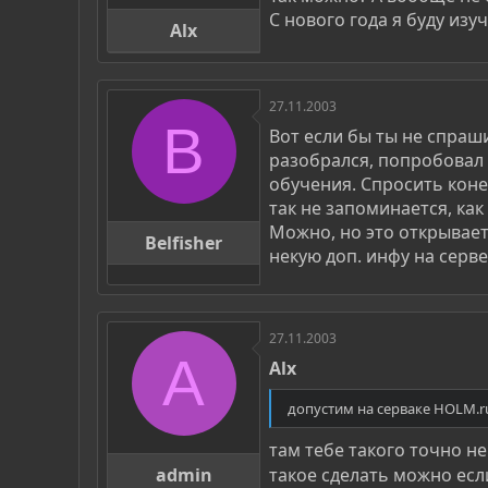
С нового года я буду изуч
Alx
27.11.2003
B
Вот если бы ты не спраши
разобрался, попробовал 
обучения. Спросить коне
так не запоминается, как
Можно, но это открывае
Belfisher
некую доп. инфу на серве
27.11.2003
A
Alx
допустим на серваке HOLM.r
там тебе такого точно не
такое сделать можно если
admin