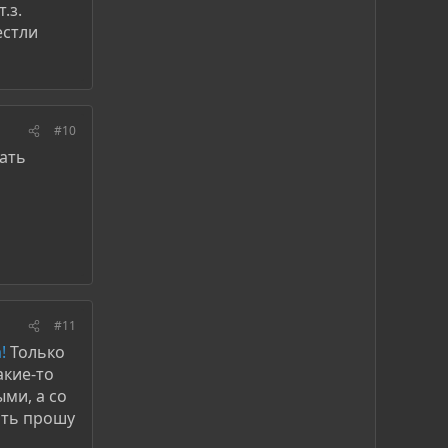
.з.
естли
#10
ать
#11
!
Только
акие-то
ми, а со
пять прошу