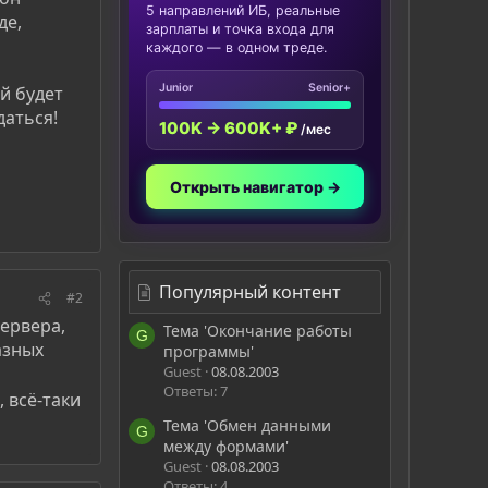
5 направлений ИБ, реальные
де,
зарплаты и точка входа для
каждого — в одном треде.
Junior
Senior+
й будет
даться!
100K → 600K+ ₽
/мес
Открыть навигатор →
Популярный контент
#2
сервера,
Тема 'Окончание работы
G
азных
программы'
Guest
08.08.2003
Ответы: 7
, всё-таки
Тема 'Обмен данными
G
между формами'
Guest
08.08.2003
Ответы: 4