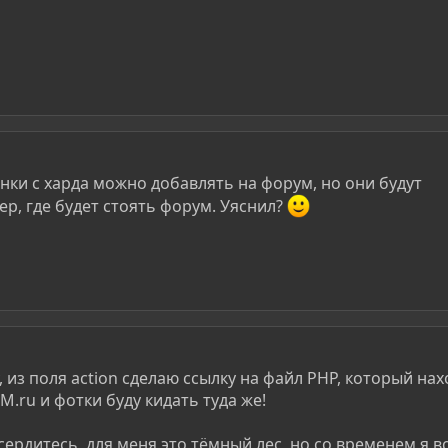
инки с харда можно добавлять на форум, но они будут
ер, где будет стоять форум. Уяснил?
 из поля action сделаю ссылку на файл PHP, который на
.ru и фотки буду кидать туда же!
ердитесь, для меня это тёмный лес, но со временем я в