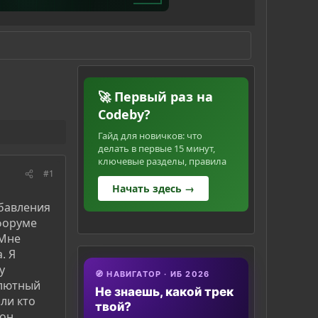
🚀 Первый раз на
Codeby?
Гайд для новичков: что
делать в первые 15 минут,
ключевые разделы, правила
#1
Начать здесь →
обавления
 форуме
 Мне
. Я
у
🧭 НАВИГАТОР · ИБ 2026
олютный
Не знаешь, какой трек
сли кто
твой?
(он