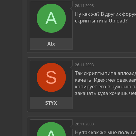
26.11.2003
A
Ну как же? В других фору
скрипты типа Upload?
Alx
26.11.2003
S
Так скрипты типа аплоада
качать. Идея: человек за
копирует его в нужныю п
закачать куда хочешь че
STYX
26.11.2003
Ну так как же мне получ