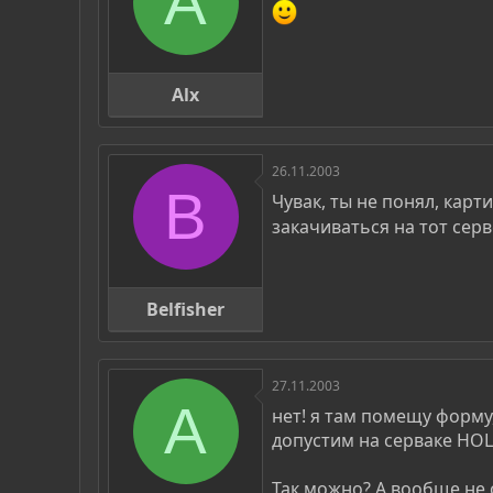
A
Alx
26.11.2003
B
Чувак, ты не понял, карт
закачиваться на тот серв
Belfisher
27.11.2003
A
нет! я там помещу форму,
допустим на серваке HOLM
Так можно? А вообще не с