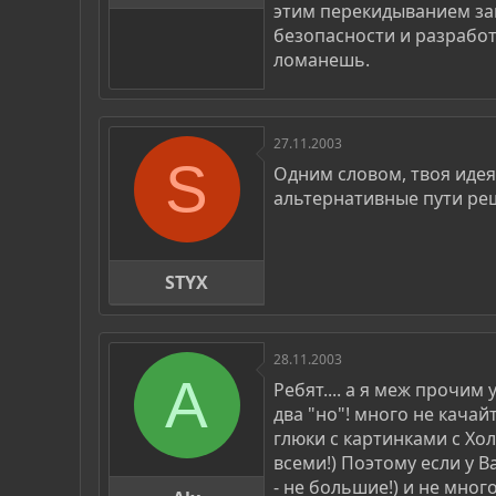
этим перекидыванием зан
безопасности и разработ
ломанешь.
27.11.2003
S
Одним словом, твоя иде
альтернативные пути реш
STYX
28.11.2003
A
Ребят.... а я меж прочим 
два "но"! много не качай
глюки с картинками с Хо
всеми!) Поэтому если у В
- не большие!) и не много