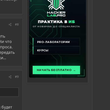
#8
уть
Ни что
опроса.
ередать
и...
#9
я будет