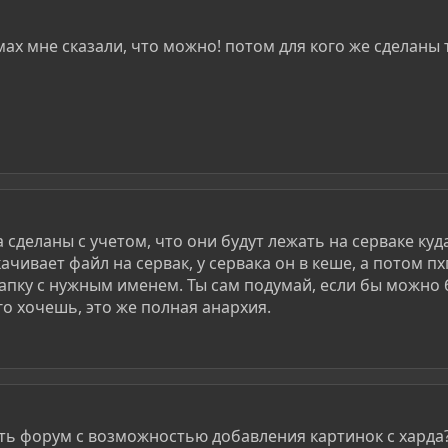
мах мне сказали, что можно! потом для кого же сделаны 
 сделаны с учетом, что они будут лежать на серваке куд
качивает файл на сервак, у сервака он в кеше, а потом пх
апку с нужным именем. Ты сам подумай, если бы можно
го хочешь, это же полная анархия.
ить форум с возможностью добавления картинок с харда??