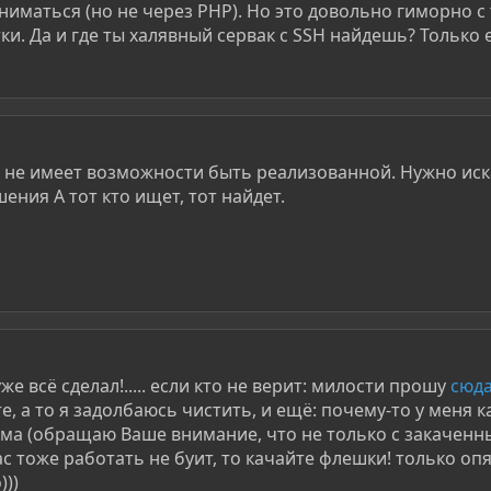
иматься (но не через PHP). Но это довольно гиморно с т
ки. Да и где ты халявный сервак с SSH найдешь? Только 
я не имеет возможности быть реализованной. Нужно иск
ения А тот кто ищет, тот найдет.
уже всё сделал!..... если кто не верит: милости прошу
сюда
те, а то я задолбаюсь чистить, и ещё: почему-то у меня к
лма (обращаю Ваше внимание, что не только с закаченны
ас тоже работать не буит, то качайте флешки! только о
)))