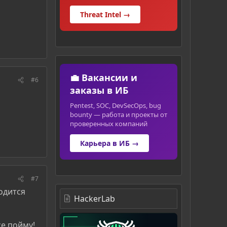
Threat Intel →
💼 Вакансии и
#6
заказы в ИБ
Pentest, SOC, DevSecOps, bug
bounty — работа и проекты от
проверенных компаний
Карьера в ИБ →
#7
ходится
HackerLab
се пойму!