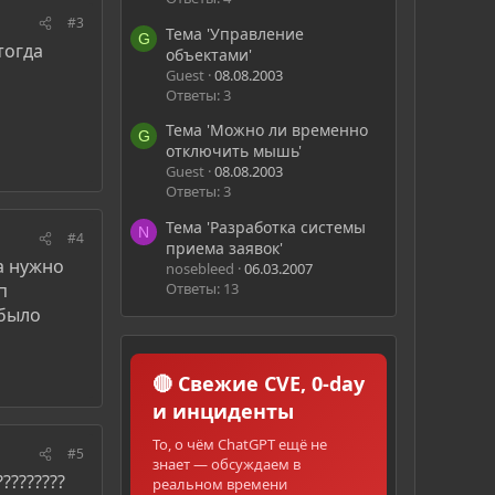
#3
Тема 'Управление
G
тогда
объектами'
Guest
08.08.2003
Ответы: 3
Тема 'Можно ли временно
G
отключить мышь'
Guest
08.08.2003
Ответы: 3
Тема 'Разработка системы
N
#4
приема заявок'
а нужно
nosebleed
06.03.2007
Ответы: 13
п
 было
🔴 Свежие CVE, 0-day
и инциденты
То, о чём ChatGPT ещё не
#5
знает — обсуждаем в
???????
реальном времени