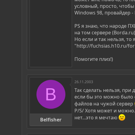
условный, просто, чтобы
Windows 98, провайдер - 
PS я знаю, что народе ПХ
на том сервере (Borda.ru)
Но если и так нельзя, то 
"http://fuchsias.h10.ru/f
Помогите плиз!)
26.11.2003
B
Так сделать нельзя, при
если бы это можно было с
файлов на чужой сервер
P/S/ Хотя может и можно.
нет...это я мечтаю
Belfisher