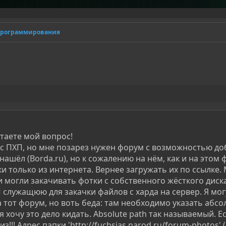
программирования
таете мой вопрос!
 с ПХП, но мне позарез нужен форум с возможностью д
нашёл (Borda.ru), но к сожалению на нём, как и на этом
и только из интернета. Вернее загружать их по ссылке.
 могли закачивать фотки с собственного жёсткого диска
служащюю для закачки файлов с харда на сервер. Я мог
а тот форум, но воть беда: там необходимо указать абс
я хочу это дело кидать. Absolute path так называемый. Е
!!! Адрес папки 'http://fuchsias.narod.ru/forum-photos' 