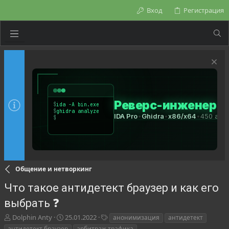
Вход
Регистрация
Общение и нетворкинг
Что такое антидетект браузер и как его
выбрать ❓
А
Д
Т
Dolphin Anty
25.01.2022
анонимизация
антидетект
в
а
е
антидетект браузер
арбитраж трафика