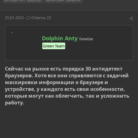
т
т
г
о
а
и
р
н
25.01.2022
Ответы: 22
т
а
е
ч
м
а
А
ы
л
Dolphin Anty
Newbie
в
а
Green Team
т
о
р
Сейчас на рынке есть порядка 30 антидетект
браузеров. Хотя все они справляются с задачей
маскировки информации о браузере и
устройстве, у каждого есть свои особенности,
которые могут как облегчить, так и усложнить
работу.