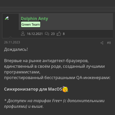
Dolphin Anty
Green Team
16.12.2021
23
8
26.11.2023
#8
Дождались!
Впервые на рынке антидетект-браузеров,
единственный в своём роде, созданный лучшими
программистами,
протестированный бесстрашными QA-инженерами:
Синхронизатор
для MacOS
*
Доступен
на тарифах Free+ (с дополнительными
профилями) и выше.