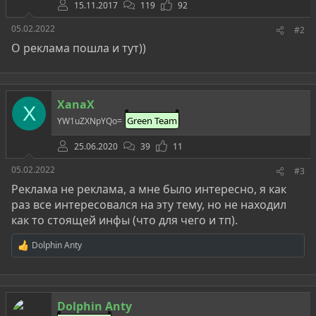
15.11.2017
119
92
05.02.2022
#2
О реклама пошла и тут))
XanaX
X
Green Team
YW1uZXNpYQo=
25.06.2020
39
11
05.02.2022
#3
Реклама не реклама, а мне было интересно, я как
раз все интересовался на эту тему, но не находил
как то стоящей инфы (что для чего и тп).
Dolphin Anty
Р
е
а
к
ц
Dolphin Anty
и