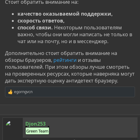
Стоит обратить внимание на:
качество оказываемой поддержки,
скорость ответов,
способ связи.
Некоторым пользователям
важно, чтобы они могли написать не только в
чат или на почту, но и в мессенджер.
Дополнительно стоит обратить внимание на
обзоры браузеров,
рейтинги
и отзывы
пользователей. При этом обзоры лучше смотреть
на проверенных ресурсах, которые наверняка могут
дать экспертную оценку антидетект браузеру.
egorngvcn
Р
е
а
к
ц
и
Djon253
и
:
Green Team