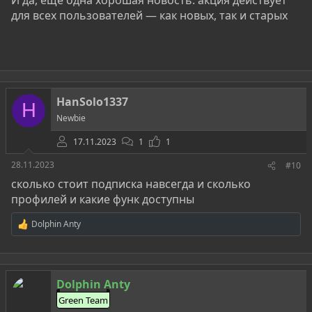
для всех пользователей — как новых, так и старых
HanSolo1337
H
Newbie
17.11.2023
1
1
28.11.2023
#10
сколько стоит подписка навсегда и сколько
профилей и какие функ доступны
Dolphin Anty
Р
е
а
к
ц
Dolphin Anty
и
и
Green Team
: