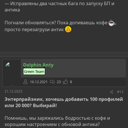
— Исправлены два частных бага по запуску БП и
антика
Погнали обновляться? Пока допиваешь кофе
️,
просто перезагрузи антик
Dolphin Anty
Green Team
16.12.2021
23
8
21.12.2023
#13
Энтерпрайзник, хочешь добавить 100 профилей
или 20 000? Выбирай!
Помнишь, мы заряжались бодростью с кофе и
хорошим настроением с обновой антика?