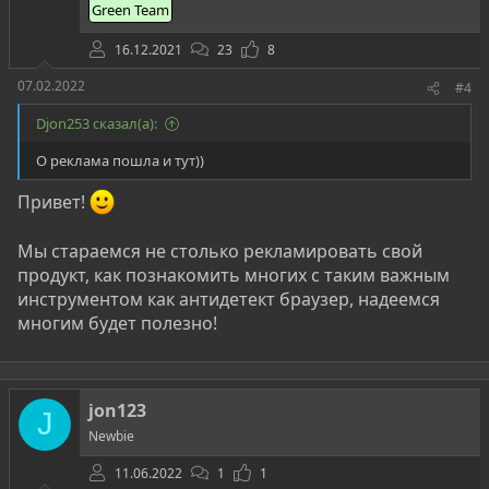
и
Green Team
:
16.12.2021
23
8
07.02.2022
#4
Djon253 сказал(а):
О реклама пошла и тут))
Привет!
Мы стараемся не столько рекламировать свой
продукт, как познакомить многих с таким важным
инструментом как антидетект браузер, надеемся
многим будет полезно!
jon123
J
Newbie
11.06.2022
1
1