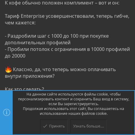
К кофе обычно положен комплимент – вот и он:
Тариф Enterprise усовершенствовали, теперь гибче,
чем кажется:
- Раздробили шаг с 1000 до 100 при покупке
дополнительных профилей
- Пробили потолок с ограничения в 10000 профилей
до 20000
Классно, да, что теперь можно оплачивать
внутри приложения?
Как это сделать?
На данном сайте используются файлы cookie, чтобы
- В самом антике ищешь иконку «
» и нажимаешь.
персонализировать контент и сохранить Ваш вход в систему,
- Перед тобой раздел «Биллинг», где ты видишь
если Вы зарегистрируетесь.
Продолжая использовать этот сайт, Вы соглашаетесь на
свой тариф, кнопку «сменить» и «обновить» тариф.
использование наших файлов cookie.
- Нажимаешь «Сменить тариф» , выбираешь свой
действующий тариф или другой по вкусу.
Принять
Узнать больше....
Верх
Низ
- После того, как ты выбрал интересующий тебя