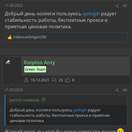
11.06.2022
#5
Добрый день коллеги пользуюсь
gologin
радует
стабильность работы, бесплатные прокси и
приятная ценовая политика.
mikescaninngan290
Р
е
а
к
ц
Dolphin Anty
и
и
Green Team
:
16.12.2021
23
8
21.03.2023
#6
jon123 сказал(а):
Добрый день коллеги пользуюсь
gologin
радует
стабильность работы, бесплатные прокси и приятная
ценовая политика.
Жалкий пиар, вы хотя бы метку спрятали лучше