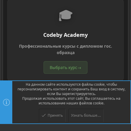
🎓
Codeby Academy
Профессиональные курсы с дипломом гос.
образца
Выбрать курс
→
На данном сайте используются файлы cookie, чтобы
персонализировать контент и сохранить Ваш вход в систему,
если Вы зарегистрируетесь.
Продолжая использовать этот сайт, Вы соглашаетесь на
использование наших файлов cookie.
®
Community platform by XenForo
© 2010-2026 XenForo Ltd.
Перевод
®
от Jumuro
Принять
Узнать больше....
Верх
Низ
XenPorta 2 PRO
© Jason Axelrod of
8WAYRUN