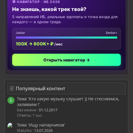
🧭 НАВИГАТОР · ИБ 2026
Не знаешь, какой трек твой?
5 направлений ИБ, реальные зарплаты и точка входа для
каждого — в одном треде.
Junior
Senior+
100K → 600K+ ₽
/мес
Открыть навигатор →
Популярный контент
Тема 'Кто какую музыку слушает )) Не стесняемся,
Б
заливаем !'
Без имени
01.12.2017
Ответы: 1 тыс.
Тема 'Ищу напарников'
Malutka
13.07.2026