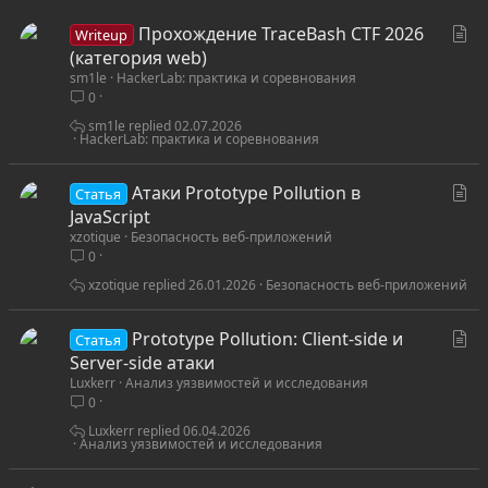
С
Прохождение TraceBash CTF 2026
Writeup
т
(категория web)
sm1le
HackerLab: практика и соревнования
а
0
т
ь
sm1le
02.07.2026
HackerLab: практика и соревнования
я
С
Атаки Prototype Pollution в
Статья
т
JavaScript
xzotique
Безопасность веб-приложений
а
0
т
ь
xzotique
26.01.2026
Безопасность веб-приложений
я
С
Prototype Pollution: Client-side и
Статья
т
Server-side атаки
Luxkerr
Анализ уязвимостей и исследования
а
0
т
ь
Luxkerr
06.04.2026
Анализ уязвимостей и исследования
я