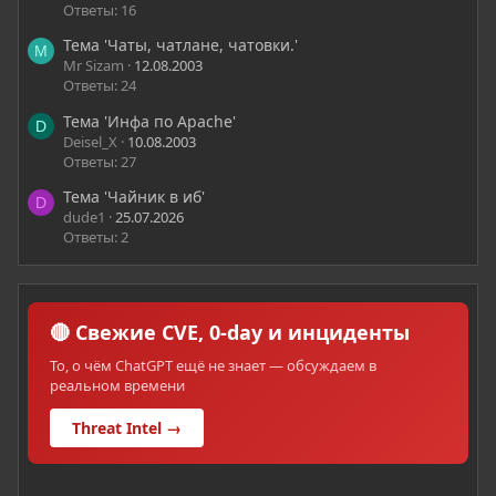
Ответы: 16
Тема 'Чаты, чатлане, чатовки.'
M
Mr Sizam
12.08.2003
Ответы: 24
Тема 'Инфа по Apache'
D
Deisel_X
10.08.2003
Ответы: 27
Тема 'Чайник в иб'
D
dude1
25.07.2026
Ответы: 2
🔴 Свежие CVE, 0-day и инциденты
То, о чём ChatGPT ещё не знает — обсуждаем в
реальном времени
Threat Intel →