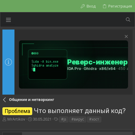
Вход
Регистрация
Общение и нетворкинг
Что выполняет данный код?
Проблема
А
Д
Т
MrArtikov
30.05.2021
#js
#вирус
#хост
в
а
е
т
т
г