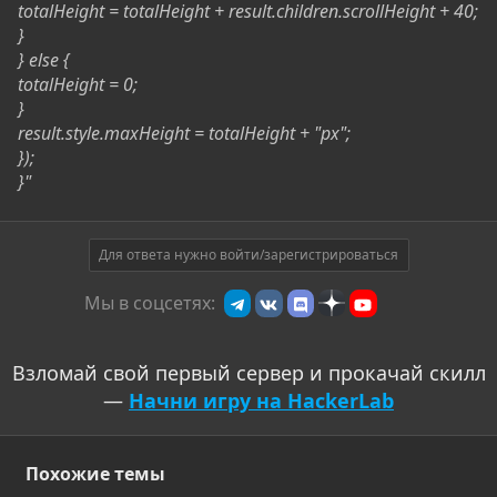
totalHeight = totalHeight + result.children
.scrollHeight + 40;
}
} else {
totalHeight = 0;
}
result.style.maxHeight = totalHeight + "px";
});
}"
Для ответа нужно войти/зарегистрироваться
Мы в соцсетях:
Взломай свой первый сервер и прокачай скилл
—
Начни игру на HackerLab
Похожие темы