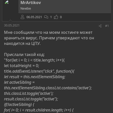
о
а
и
MrArtikov
р
н
Newbie
т
а
е
ч
06.05.2021
1
0
м
а
ы
л
30.05.2021
#1
а
Мне сообщили что на моем хостинге может
храниться вирус. Причем утверждают что он
находится на ЦПУ.
Прислали такой код:
"for(let i = 0; i < title.length; i++){
let totalHeight = 0;
title
.addEventListener("click", function(){
let result = this.nextElementSibling;
let activeSibling =
this.nextElementSibling.classList.contains('active');
this.classList.toggle('active');
result.classList.toggle("active");
if(!activeSibling) {
for( i= 0; i < result.children.length; i++) {