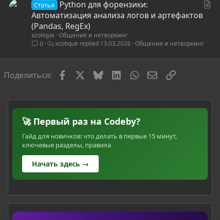
С
Python для форензики:
Статья
т
Автоматизация анализа логов и артефактов
а
(Pandas, RegEx)
xzotique
Общение и нетворкинг
т
xzotique
13.03.2026
Общение и нетворкинг
0
ь
я
Facebook
X
Bluesky
LinkedIn
WhatsApp
Электронная по
Ссылка
Поделиться:
🚀 Первый раз на Codeby?
Гайд для новичков: что делать в первые 15 минут,
ключевые разделы, правила
Начать здесь →