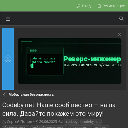
Вход
Регистрация
Мобильная безопасность
Codeby.net: Наше сообщество — наша
сила. Давайте покажем это миру!
А
Д
Т
Сергей Попов
29.06.2025
codeby
codeby.net
в
а
е
безопасность
кибербезопасность
нетворкинг
отзывы