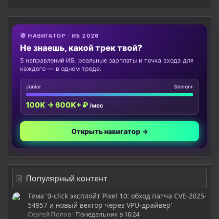
🧭 НАВИГАТОР · ИБ 2026
Не знаешь, какой трек твой?
5 направлений ИБ, реальные зарплаты и точка входа для
каждого — в одном треде.
Junior
Senior+
100K → 600K+ ₽
/мес
Открыть навигатор →
Популярный контент
Тема '0-click эксплойт Pixel 10: обход патча CVE-2025-
54957 и новый вектор через VPU-драйвер'
Сергей Попов
Понедельник в 16:24