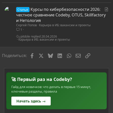
я
С
Курсы по кибербезопасности 2026:
Статья
т
честное сравнение Codeby, OTUS, Skillfactory
а
и Нетология
Сергей Попов
Карьера в ИБ: вакансии и проекты
т
1
ь
я
pitdole
28.04.2026
Карьера в ИБ: вакансии и проекты
Facebook
X
Bluesky
LinkedIn
WhatsApp
Электронная по
Ссылка
Поделиться:
🚀 Первый раз на Codeby?
Гайд для новичков: что делать в первые 15 минут,
ключевые разделы, правила
Начать здесь →