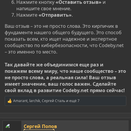
Нажмите кнопку
«Оставить отзыв»
и
напишите свое мнение.
Нажмите
«Отправить»
.
Ваш отзыв – это не просто слова. Это кирпичик в
фундаменте нашего общего будущего. Это способ
показать всем, кто ищет надежное и экспертное
сообщество по кибербезопасности, что Codeby.net
– это именно то место.
Так давайте же объединимся еще раз и
покажем всему миру, что наше сообщество – это
не просто слова, а реальная сила! Ваш отзыв
имеет значение, ваш голос важен. Сделайте
свой вклад в развитие Codeby.net прямо сейчас!
Amarant
,
larchik
,
Сергей Сталь
и ещё 7
Р
е
а
к
ц
Сергей Попов
и
и