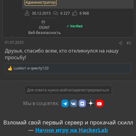
Администратор
:
30.12.2015
6 227
6 968
✓ Verified
OSINT
Веб-безопасность
01.07.2025
#2
Друзья, спасибо всем, кто откликнулся на нашу
просьбу!
Luxkerr
и
qwerty120
Р
е
а
к
ц
Для ответа нужно войти/зарегистрироваться
и
и
Мы в соцсетях:
:
Взломай свой первый сервер и прокачай скилл
—
Начни игру на HackerLab