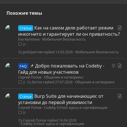
Похожие темы
С
Как на самом деле работает режим
Статья
т
инкогнито и гарантирует ли он приватность?
Eva Karimova
Мобильная безопасность
а
2
т
ь
JackSparrow
13.03.2026
Мобильная безопасность
я
З
С
📌 Добро пожаловать на Codeby -
FAQ
а
т
Гайд для новых участников
Сергей Попов
Общение и нетворкинг
к
а
Zerros
27.07.2026
Общение и нетворкинг
2
р
т
е
ь
С
Burp Suite для начинающих: от
п
я
Статья
т
установки до первой уязвимости
л
Сергей Попов
Codeby School: курсы и сертификации
а
е
0
т
н
ь
Сергей Попов
16.04.2026
о
Codeby School: курсы и сертификации