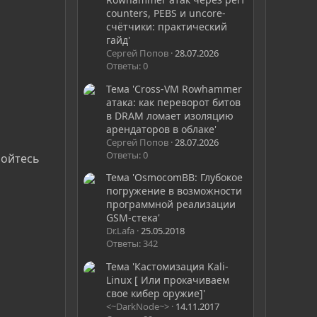
counters, PEBS и uncore-
счётчики: практический
гайд'
Сергей Попов
28.07.2026
Ответы: 0
Тема 'Cross-VM Rowhammer
атака: как переворот битов
в DRAM ломает изоляцию
арендаторов в облаке'
Сергей Попов
28.07.2026
Ответы: 0
бойтесь
Тема 'OsmocomBB: Глубокое
погружение в возможности
программной реализации
GSM-стека'
Dr.Lafa
25.05.2018
Ответы: 342
Тема 'Кастомизация Kali-
Linux [ Или прокачиваем
свое кибер оружие]'
<~DarkNode~>
14.11.2017