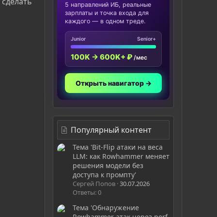
 сделать
5 направлений ИБ, реальные
зарплаты и точка входа для
каждого — в одном треде.
Junior
Senior+
100K → 600K+ ₽
/мес
Открыть навигатор →
Популярный контент
Тема 'Bit-Flip атаки на веса
LLM: как Rowhammer меняет
решения модели без
доступа к промпту'
Сергей Попов
30.07.2026
Ответы: 0
Тема 'Обнаружение
Rowhammer атак через perf