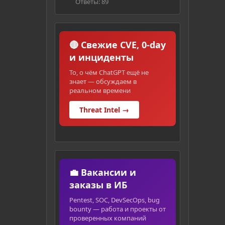
Ответы: 89
🔴 Свежие CVE, 0-day
и инциденты
То, о чём ChatGPT ещё не
знает — обсуждаем в
реальном времени
Threat Intel →
💼 Вакансии и
заказы в ИБ
Pentest, SOC, DevSecOps, bug
bounty — работа и проекты от
проверенных компаний