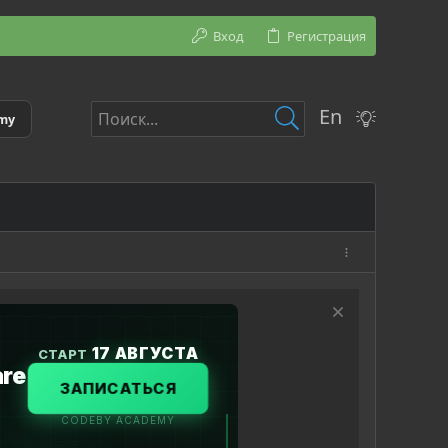
Вход
Регистрация
En
emy