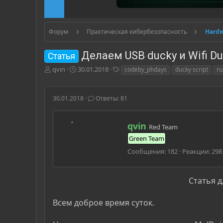
Форум
Практическая кибербезопасность
Hardw
Делаем USB ducky и Wifi D
Статья
А
Д
Т
qvin
30.01.2018
codeby_phdays
ducky script
ru
в
а
е
т
т
г
о
а
и
30.01.2018
Ответы: 81
р
н
т
а
е
ч
А
qvin
Red Team
м
а
в
Green Team
ы
л
т
а
о
Сообщения
182
Реакции
298
р
Статья д
Всем доброе время суток.