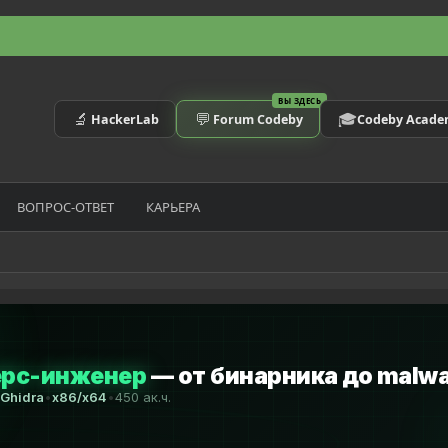
ВЫ ЗДЕСЬ
🔬
💬
🎓
HackerLab
Forum Codeby
Codeby Acad
ВОПРОС-ОТВЕТ
КАРЬЕРА