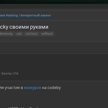
are Hacking / Аппаратный хакинг
ucky своими руками
bbeducky
usb
usb-hack
wifihack
Баллы
216
ля участия в
конкурсе
на codeby​