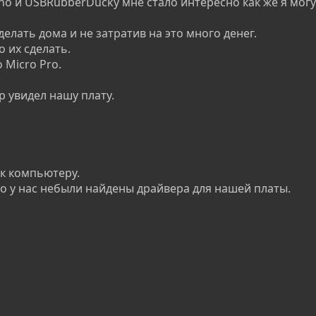
no и USBRubberDucky мне стало интересно как же я могу
елать дома и не затратив на это много денег.
о их сделать.
 Micro Pro.
 увидел нашу плату.
 к компьютеру.
то у нас небыли найдены драйвера для нашей платы.