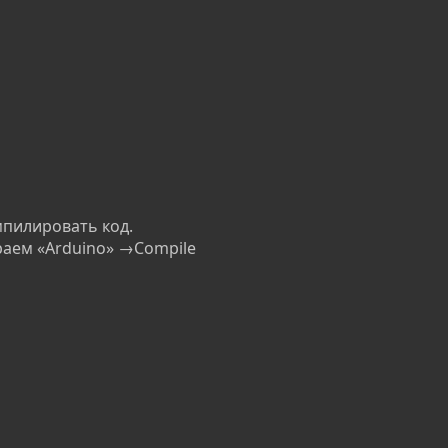
мпилировать код.
ираем «Arduino» →Compile