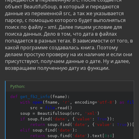
объект BeautifulSoup, в который и передаются
данные из переменной src, а так же указывается
парсер, с помощью которого будет выполняться
поиск по файлу – xml. Далее пишем условие для
поиска данных. Дело в том, что дата в файлах
попадается в разных тегах. В зависимости от того, в
какой программе создавалась книга. Поэтому
делаем простую проверку на их наличие и если они
присутствуют, получаем данные о дате. Ну и далее,
возвращаем полученную дату из функции.
Python:
def
get_fb2_info
(
fname
)
:
with
open
(
fname
,
'r'
,
 encoding
=
'utf-8'
)
as
file
        src 
=
file
.
read
(
)
    soup 
=
 BeautifulSoup
(
src
,
'xml'
)
if
 soup
.
find
(
'date'
,
{
'value'
:
True
}
)
:
return
 soup
.
find
(
'date'
,
{
'value'
:
True
}
)
[
'
elif
 soup
.
find
(
'date'
)
:
return
 soup
.
find
(
'date'
)
.
text
[
0
:
4
]