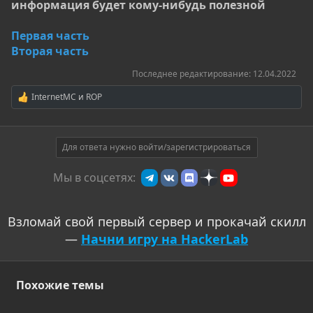
информация будет кому-нибудь полезной
Первая часть
Вторая часть
Последнее редактирование:
12.04.2022
InternetMC
и
ROP
Р
е
а
к
ц
Для ответа нужно войти/зарегистрироваться
и
и
Мы в соцсетях:
:
Взломай свой первый сервер и прокачай скилл
—
Начни игру на HackerLab
Похожие темы