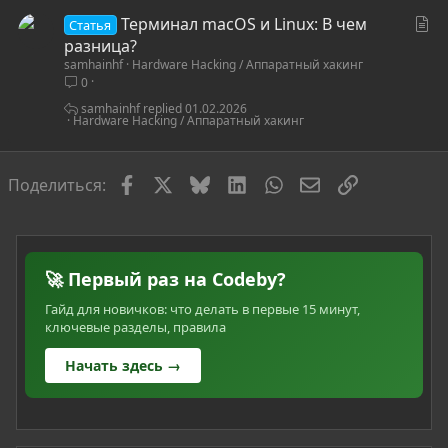
С
Терминал macOS и Linux: В чем
Статья
т
разница?
samhainhf
Hardware Hacking / Аппаратный хакинг
а
0
т
ь
samhainhf
01.02.2026
Hardware Hacking / Аппаратный хакинг
я
Facebook
X
Bluesky
LinkedIn
WhatsApp
Электронная по
Ссылка
Поделиться:
🚀 Первый раз на Codeby?
Гайд для новичков: что делать в первые 15 минут,
ключевые разделы, правила
Начать здесь →