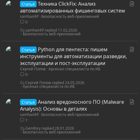
С
Техника ClickFix: Анализ
Статья
т
автоматизированных фишинговых систем
samhainhf
Безопасность веб-приложений
а
0
т
ь
samhainhf
11.02.2026
Безопасность веб-приложений
я
С
Python для пентеста: пишем
Статья
т
инструменты для автоматизации разведки,
а
эксплуатации и пост-эксплуатации
Сергей Попов
Арсенал специалиста по ИБ
т
0
ь
я
Сергей Попов
24.05.2026
Арсенал специалиста по ИБ
С
Анализ вредоносного ПО (Malware
Статья
т
Analysis): Основы в деталях
samhainhf
Безопасность веб-приложений
а
1
т
ь
Gemfory
28.01.2026
Безопасность веб-приложений
я