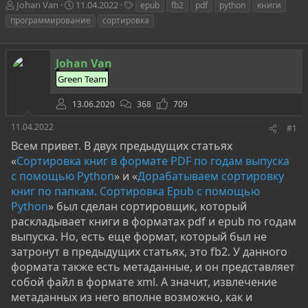
А
Д
Т
Johan Van
11.04.2022
epub
fb2
pdf
python
книги
в
а
е
программирование
сортировка
т
т
г
о
а
и
р
н
Johan Van
т
а
е
ч
Green Team
м
а
ы
л
13.06.2020
368
709
а
11.04.2022
#1
Всем привет. В двух предыдущих статьях
«
Сортировка книг в формате PDF по годам выпуска
с помощью Python
» и «
Дорабатываем сортировку
книг по папкам. Сортировка Epub с помощью
Python
» был сделан сортировщик, который
раскладывает книги в форматах pdf и epub по годам
выпуска. Но, есть еще формат, который был не
затронут в предыдущих статьях, это fb2. У данного
формата также есть метаданные, и он представляет
собой файл в формате xml. А значит, извлечение
метаданных из него вполне возможно, как и