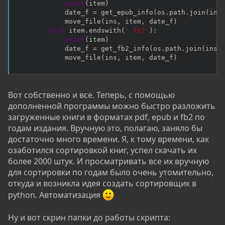
print
(
item
)
            date_f 
=
 get_epub_info
(
os
.
path
.
join
(
ins
            move_file
(
ins
,
 item
,
 date_f
)
elif
 item
.
endswith
(
'.fb2'
)
:
print
(
item
)
            date_f 
=
 get_fb2_info
(
os
.
path
.
join
(
ins
,
            move_file
(
ins
,
 item
,
 date_f
)
Вот собственно и все. Теперь, с помощью
дополненной программы можно быстро разложить
загруженные книги в форматах pdf, epub и fb2 по
годам издания. Вручную это, полагаю, заняло бы
достаточно много времени. Я, к тому времени, как
озаботился сортировкой книг, успел скачать их
более 2000 штук. И просматривать все их вручную
для сортировки по годам было очень утомительно,
откуда и возникла идея создать сортировщик в
python. Автоматизация
Ну и вот скрин папки до работы скрипта: