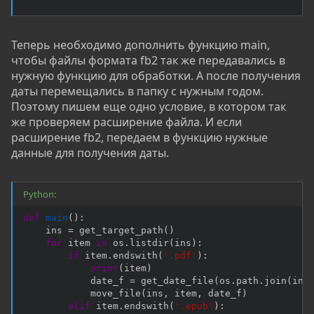
Теперь необходимо дополнить функцию main,
чтобы файлы формата fb2 так же передавались в
нужную функцию для обработки. А после получения
даты перемещались в папку с нужным годом.
Поэтому пишем еще одно условие, в котором так
же проверяем расширение файла. И если
расширение fb2, передаем в функцию нужные
данные для получения даты.
Python:
def
main
(
)
:
    ins 
=
 get_target_path
(
)
for
 item 
in
 os
.
listdir
(
ins
)
:
if
 item
.
endswith
(
'.pdf'
)
:
print
(
item
)
            date_f 
=
 get_date_file
(
os
.
path
.
join
(
ins
            move_file
(
ins
,
 item
,
 date_f
)
elif
 item
.
endswith
(
'.epub'
)
: