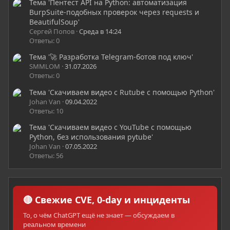
Тема 'Пентест API на Python: автоматизация
BurpSuite-подобных проверок через requests и
BeautifulSoup'
Сергей Попов
Среда в 14:24
Ответы: 0
Тема '🚀 Разработка Telegram-ботов под ключ'
SMMLOM
31.07.2026
Ответы: 0
Тема 'Скачиваем видео с Rutube с помощью Python'
Johan Van
09.04.2022
Ответы: 10
Тема 'Скачиваем видео с YouTube с помощью
Python, без использования pytube'
Johan Van
07.05.2022
Ответы: 56
🔴 Свежие CVE, 0-day и инциденты
То, о чём ChatGPT ещё не знает — обсуждаем в
реальном времени