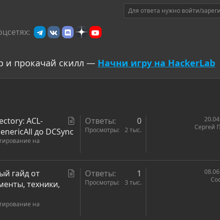
Для ответа нужно войти/зарег
оцсетях:
р и прокачай скилл —
Начни игру на HackerLab
С
20.04
rectory: ACL-
Ответы
0
Сергей 
т
Просмотры
2 тыс.
enericAll до DCSync
стирование на
а
т
ь
С
08.06
ный гайд от
Ответы
1
я
Coo
т
Просмотры
3 тыс.
менты, техники,
а
стирование на
т
ь