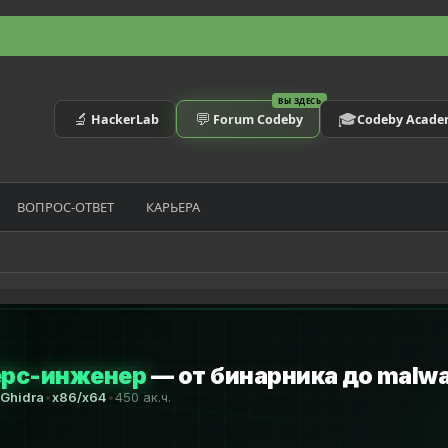
ВЫ ЗДЕСЬ
🔬
💬
🎓
HackerLab
Forum Codeby
Codeby Acad
ВОПРОС-ОТВЕТ
КАРЬЕРА