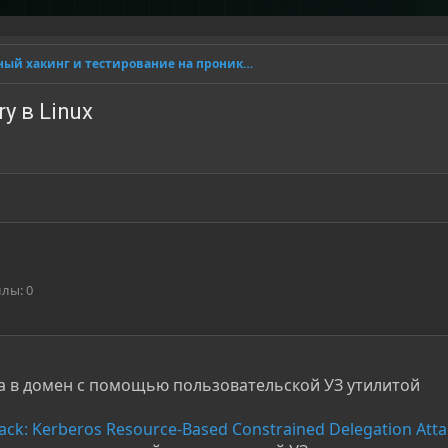
Этичный хакинг и тестирование на проникновение
y в Linux
ллы
0
а в домен с помощью пользовательской УЗ утилитой
ttack: Kerberos Resource-Based Constrained Delegation Att