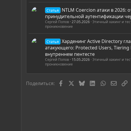
NTLM Coercion атаки в 2026: 
Статья
принудительной аутентификации чер
Сергей Попов
27.05.2026
Этичный хакинг и те
проникновение
Харденинг Active Directory гл
Статья
атакующего: Protected Users, Tiering
внутреннем пентесте
Сергей Попов
15.05.2026
Этичный хакинг и те
проникновение
Facebook
X
Bluesky
LinkedIn
WhatsApp
Элект
С
Поделиться: