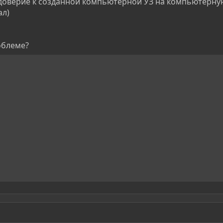
оверие к созданной компьютерной УЗ на компьютерную
ал)
облеме?