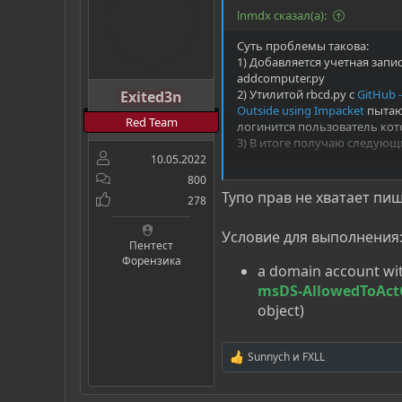
lnmdx сказал(а):
Суть проблемы такова:
1) Добавляется учетная зап
addcomputer.py
2) Утилитой rbcd.py с
GitHub -
Exited3n
Outside using Impacket
пытаю
Red Team
логинится пользователь кот
3) В итоге получаю следующи
10.05.2022
Кто нибудь сможет разобрат
800
Тупо прав не хватает пиш
278
Условие для выполнения
Пентест
Форензика
a domain account with
msDS-AllowedToAct
object)
Sunnych
и
FXLL
Р
е
а