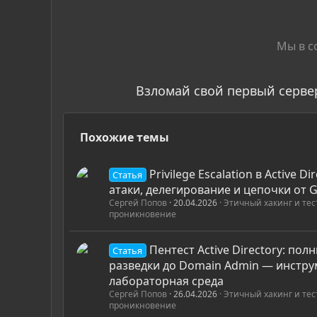
к
ц
и
и
Мы в с
:
Взломай свой первый серве
Похожие темы
Privilege Escalation в Active Di
Статья
атаки, делегирование и цепочки от G
Сергей Попов
20.04.2026
Этичный хакинг и те
проникновение
Пентест Active Directory: пол
Статья
разведки до Domain Admin — инстру
лабораторная среда
Сергей Попов
26.04.2026
Этичный хакинг и те
проникновение