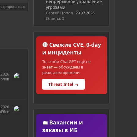
непрерывное управление
истрироваться
угрозами'
Сергей Попов
29.07.2026
Ответы: 0
🔴 Свежие CVE, 0-day
и инциденты
То, о чём ChatGPT ещё не
знает — обсуждаем в
реальном времени
.2026
Попов
Threat Intel →
.2026
l9Ice
💼 Вакансии и
заказы в ИБ