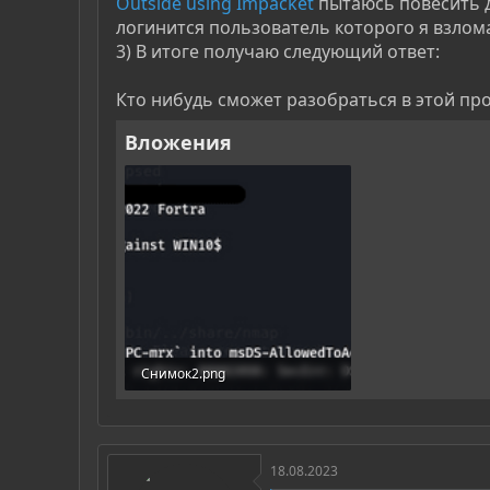
Outside using Impacket
пытаюсь повесить д
логинится пользователь которого я взлом
3) В итоге получаю следующий ответ:
Кто нибудь сможет разобраться в этой пр
Вложения
Снимок2.png
53,3 КБ · Просмотры: 950
18.08.2023