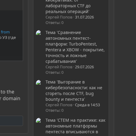
лабораторных CTF до
реальных операций'
Сергей Попов
31.07.2026
Ответы: 0
k from
Тема 'Сравнение
 УЗ (где
автономных пентест-
платформ: TurboPentest,
Pentera и XBOW - покрытие,
точность и ложные
срабатывания'
Сергей Попов
29.07.2026
Ответы: 0
Тема 'Выгорание в
кибербезопасности: как не
 to the
сгореть после CTF, bug
er domain
bounty и пентеста'
Сергей Попов
Среда в 14:53
Ответы: 0
Тема 'CTEM на практике: как
автономные платформы
пентеста вписываются в