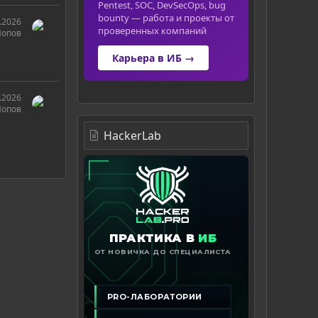
Pentest, SOC, DevSecOps, bug
bounty — работа и проекты от
.2026
проверенных компаний
Попов
Карьера в ИБ →
.2026
Попов
HackerLab