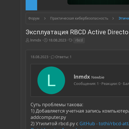
Форум
Практическая кибербезопасность
Эксплуатация RBCD Active Director
А
Д
Т
lnmdx
18.08.2023
rbcd
в
а
е
т
т
г
о
а
и
18.08.2023
Ответы: 1
р
н
т
а
е
ч
L
А
lnmdx
м
а
Newbie
в
ы
л
Сообщения
1
Реакции
0
Ба
т
а
о
р
Суть проблемы такова:
1) Добавляется учетная запись компьютер
addcomputer.py
2) Утилитой rbcd.py с
GitHub - tothi/rbcd-a