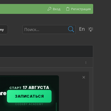
Вход
Регистрация
En
emy