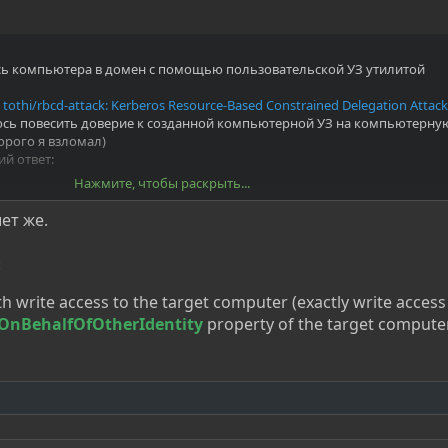
ись компьютера в домен с помощью пользовательской УЗ утилитой
 tothi/rbcd-attack: Kerberos Resource-Based Constrained Delegation Attac
сь повесить доверие к созданной компьютерной УЗ на компьютерную
орого я взломал)
й ответ:
Нажмите, чтобы раскрыть...
ься в этой проблеме?
ет же.
:
 write access to the target computer (exactly write access
OnBehalfOfOtherIdentity
property of the target comput