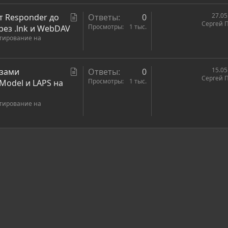
я
С
27.05
от Responder до
Ответы
0
Сергей 
т
Просмотры
1 тыс.
ез .lnk и WebDAV
стирование на
а
т
ь
С
15.05
азами
Ответы
0
я
Сергей 
т
Просмотры
1 тыс.
 Model и LAPS на
а
стирование на
т
ь
я
ронная почта
сылка