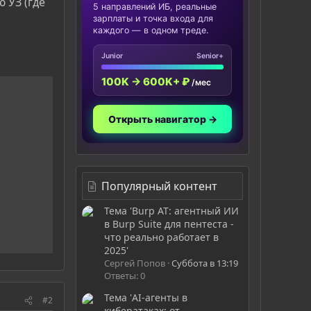
 УЗ (где
5 направлений ИБ, реальные
зарплаты и точка входа для
каждого — в одном треде.
Junior
Senior+
100K → 600K+ ₽
/мес
Открыть навигатор →
Популярный контент
Тема 'Burp AT: агентный ИИ
в Burp Suite для пентеста -
что реально работает в
2025'
Сергей Попов
Суббота в 13:19
Ответы: 0
Тема 'AI-агенты в
#2
кибератаках: от