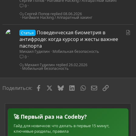
Сергей Попов
Hardware Hacking / Аппаратный хакинг
т
0
ь
я
Сергей Попов
08.06.2026
Hardware Hacking / Аппаратный хакинг
С
Поведенческая биометрия в
Статья
т
антифроде: когда курсор и жесты важнее
а
паспорта
Михаил Гудилин
Мобильная безопасность
т
0
ь
я
Михаил Гудилин
26.02.2026
Мобильная безопасность
Facebook
X
Bluesky
LinkedIn
WhatsApp
Электронная по
Ссылка
Поделиться:
🚀 Первый раз на Codeby?
Гайд для новичков: что делать в первые 15 минут,
ключевые разделы, правила