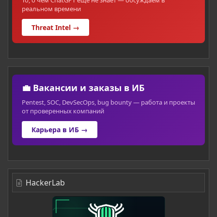
То, о чём ChatGPT ещё не знает — обсуждаем в
реальном времени
Threat Intel →
💼 Вакансии и заказы в ИБ
Pentest, SOC, DevSecOps, bug bounty — работа и проекты
от проверенных компаний
Карьера в ИБ →
HackerLab