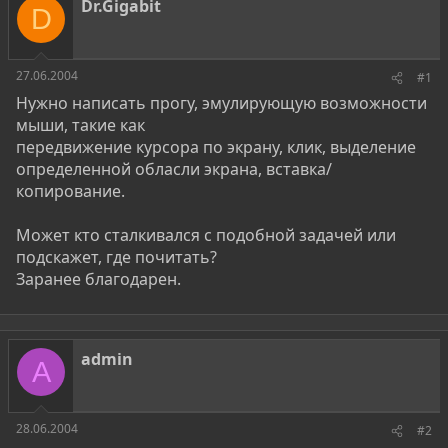
о
а
Dr.Gigabit
D
р
н
т
а
е
ч
м
а
27.06.2004
#1
ы
л
Нужно написать прогу, эмулирующую возможности
а
мыши, такие как
передвижение курсора по экрану, клик, выделение
определенной обласли экрана, вставка/
копирование.
Может кто сталкивался с подобной задачей или
подскажет, где почитать?
Заранее благодарен.
admin
A
28.06.2004
#2