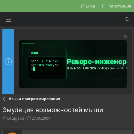
Вход
Регистрация
Языки программирования
Эмуляция возможностей мыши
А
Д
Dr.Gigabit
27.06.2004
в
а
т
т