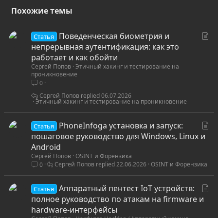
Похожие темы
С
Поведенческая биометрия и
Статья
т
непрерывная аутентификация: как это
а
работает и как обойти
Сергей Попов
Этичный хакинг и тестирование на
т
проникновение
ь
0
я
Сергей Попов
06.07.2026
Этичный хакинг и тестирование на проникновение
С
PhoneInfoga установка и запуск:
Статья
т
пошаговое руководство для Windows, Linux и
а
Android
Сергей Попов
OSINT и Форензика
т
Сергей Попов
22.06.2026
OSINT и Форензика
0
ь
я
С
Аппаратный пентест IoT устройств:
Статья
т
полное руководство по атакам на firmware и
а
hardware-интерфейсы