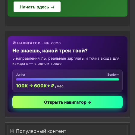
Начать здесь →
🧭 НАВИГАТОР · ИБ 2026
Не знаешь, какой трек твой?
5 направлений ИБ, реальные зарплаты и точка входа для
каждого — в одном треде.
Junior
Senior+
100K → 600K+ ₽
/мес
Открыть навигатор →
Популярный контент