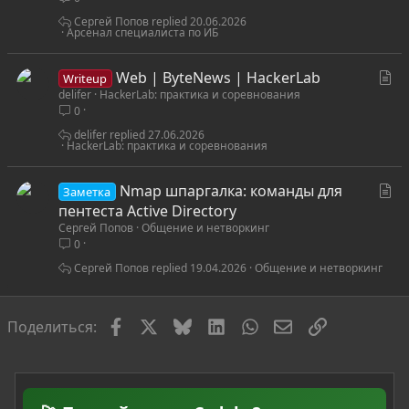
ь
я
Сергей Попов
20.06.2026
Арсенал специалиста по ИБ
С
Web | ByteNews | HackerLab
Writeup
delifer
HackerLab: практика и соревнования
т
0
а
т
delifer
27.06.2026
HackerLab: практика и соревнования
ь
я
С
Nmap шпаргалка: команды для
Заметка
т
пентеста Active Directory
Сергей Попов
Общение и нетворкинг
а
0
т
ь
Сергей Попов
19.04.2026
Общение и нетворкинг
я
Facebook
X
Bluesky
LinkedIn
WhatsApp
Электронная по
Ссылка
Поделиться: