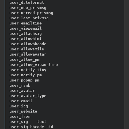
user_dateformat	

user_new_privmsg 	

user_unread_privmsg   	

user_last_privmsg    	

user_emailtime    

user_viewemail   	

user_attachsig   	

user_allowhtml   

user_allowbbcode	

user_allowsmile	

user_allowavatar   	

user_allow_pm   	

user_allow_viewonline   

user_notify	tiny 	

user_notify_pm   	

user_popup_pm  

user_rank  

user_avatar  

user_avatar_type   

user_email	

user_icq  

user_website   	

user_from  	

user_sig	text   	

user_sig_bbcode_uid  
