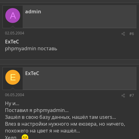
admin
A
02.05.2004
#6
ExTeC
phpmyadmin поставь
ExTeC
E
06.05.2004
#7
Ну и...
Поставил я phpmyadmin...
Зашёл в свою базу данных, нашёл там users...
Влез в настройки нужного нм еюзера, но ничего,
похожего на цвет я не нашёл...
Хелп...