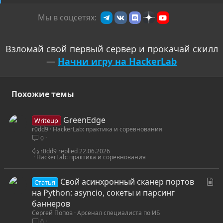
Мы в соцсетях:
Взломай свой первый сервер и прокачай скилл
—
Начни игру на HackerLab
Похожие темы
GreenEdge
Writeup
r0dd9
HackerLab: практика и соревнования
0
r0dd9
22.06.2026
HackerLab: практика и соревнования
С
Свой асинхронный сканер портов
Статья
т
на Python: asyncio, сокеты и парсинг
а
баннеров
Сергей Попов
Арсенал специалиста по ИБ
т
0