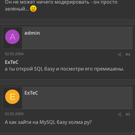
Он не может ничего модерировать - он просто
зелёный...
admin
A
02.05.2004
#4
ExTeC
а ты открой SQL базу и посмотри его премишены.
ExTeC
E
02.05.2004
#5
А как зайти на MySQL базу холма ру?