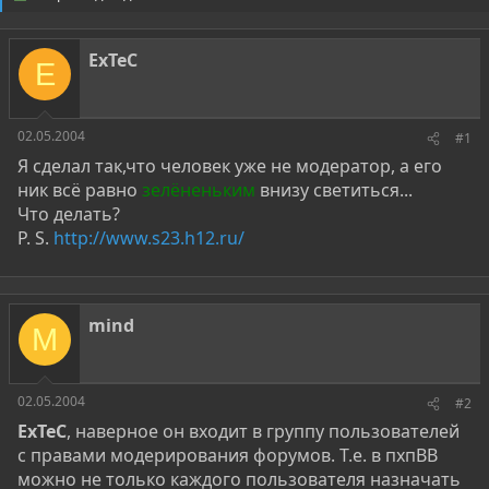
о
а
р
н
т
а
ExTeC
е
ч
E
м
а
ы
л
а
02.05.2004
#1
Я сделал так,что человек уже не модератор, а его
ник всё равно
зелёненьким
внизу светиться...
Что делать?
P. S.
http://www.s23.h12.ru/
mind
M
02.05.2004
#2
ExTeC
, наверное он входит в группу пользователей
с правами модерирования форумов. Т.е. в пхпВВ
можно не только каждого пользователя назначать