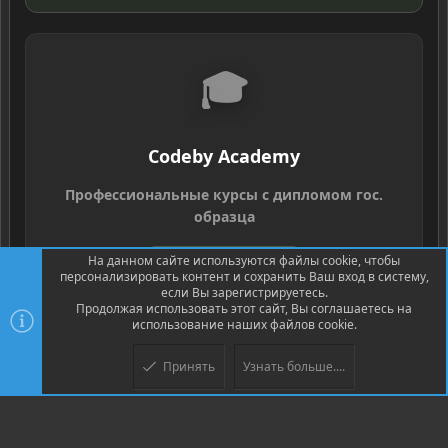
🎓
Codeby Academy
Профессиональные курсы с дипломом гос.
образца
На данном сайте используются файлы cookie, чтобы
Выбрать курс
→
персонализировать контент и сохранить Ваш вход в систему,
если Вы зарегистрируетесь.
Продолжая использовать этот сайт, Вы соглашаетесь на
использование наших файлов cookie.
Принять
Узнать больше....
®
Community platform by XenForo
© 2010-2026 XenForo Ltd.
Перевод
®
от Jumuro
XenPorta 2 PRO
© Jason Axelrod of
8WAYRUN