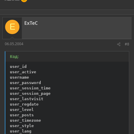
ExTeC
E
06.05.2004
#8
Код:
user_id  

user_active  	

username  

user_password   	

user_session_time   	

user_session_page   	

user_lastvisit    	

user_regdate    	

user_level   	

user_posts   	

user_timezone   	

user_style

user_lang	
