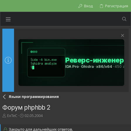
Вход
Регистрация
Языки программирования
Форум phphbb 2
А
Д
ExTeC
02.05.2004
в
а
т
т
Закрыто для дальнейших ответов.