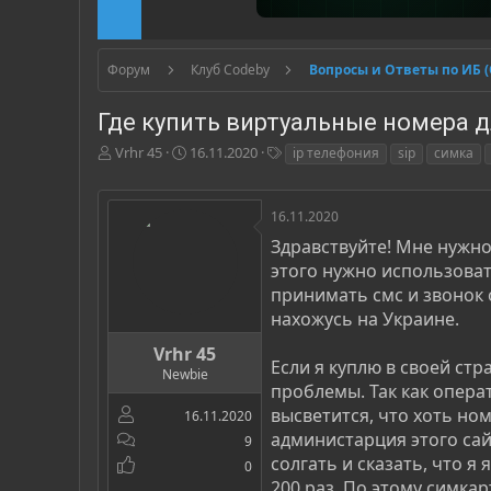
Форум
Клуб Codeby
Вопросы и Ответы по ИБ 
Где купить виртуальные номера д
А
Д
Т
Vrhr 45
16.11.2020
ip телефония
sip
симка
в
а
е
т
т
г
о
а
и
16.11.2020
р
н
Здравствуйте! Мне нужно
т
а
этого нужно использоват
е
ч
м
а
принимать смс и звонок 
ы
л
нахожусь на Украине.
а
Vrhr 45
Если я куплю в своей стр
Newbie
проблемы. Так как опера
высветится, что хоть ном
16.11.2020
администарция этого сай
9
солгать и сказать, что я
0
200 раз. По этому симкар