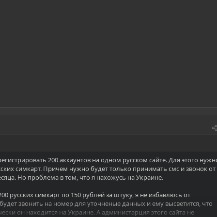
егистрировать 200 аккаунтов на одном русском сайте. Для этого нужн
сских симкарт. Причем нужно будет только принимать смс и звонок от
яца. Но проблема в том, что я нахожусь на Украине.
200 русских симкарт по 150 рублей за штуку, я не избавлюсь от
будет звонить на номер для уточненые данных и ему высветится, что
чески он находится на Украине. А администарция этого сайта не