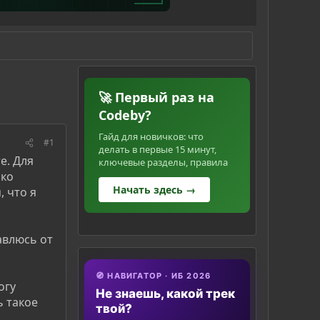
🚀 Первый раз на
Codeby?
Гайд для новичков: что
#1
делать в первые 15 минут,
е. Для
ключевые разделы, правила
ько
Начать здесь →
 что я
бавлюсь от
🧭 НАВИГАТОР · ИБ 2026
огу
Не знаешь, какой трек
ь такое
твой?