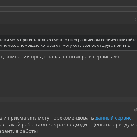
ов я могу принять только смс и то на ограниченом количествве сайто
 номер, с помощью которого я могу хоть звонок от друга принять.
я , компании предоставляют номера и сервис для
в и приема sms могу порекомендовать
данный сервис
.
для такой работы он как раз подходит. Цены на аренду м
гарантия работы