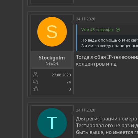
24.11.2020
S
Vrhr 45 сказал(а):
Но ведь с помощью этих сайт
А я имею ввиду полноценный
Тогда любая IP-телефони
Stockgolm
колцентров и т.д
Newbie
27.08.2020
74
0
24.11.2020
T
Для регистрации номеро
Тестировал его не раз и 
быть выше, но имеется 