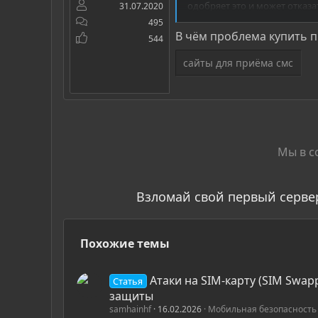
одобряет это и может отказат
31.07.2020
заграницей, но врядли я смо
495
России.
В чём проблема купить пр
544
Нанять человека в России, ч
сайты для приёма смс
доверить кому-то работу так
Единственный выход виртуал
номеров для приема смс и зво
лучше дешевле.
Кто может помочь мне и ск
Мы в с
телефона на 1 месяц. Только
Взломай свой первый серве
Похожие темы
Атаки на SIM-карту (SIM Swap
Статья
защиты
samhainhf
16.02.2026
Мобильная безопасность