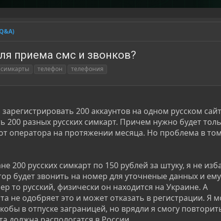
(Q&A)
ля приема смс и звонков?
симкарты
телефон
телефония
 зарегистрировать 200 аккаунтов на одном русском сайт
ь 200 разных русских симкарт. Причем нужно будет тол
от оператора на протяжении месяца. Но проблема в том,
ане 200 русских симкарт по 150 рублей за штуку, я не из
тор будет звонить на номер для уточненые данных и ему
ер то русский, физически он находится на Украине. А
та не одобряет это и может отказать в регистрации. Я м
 якобы в отпуске заграницей, но врядли я смогу повторит
та должна распологатся в России.