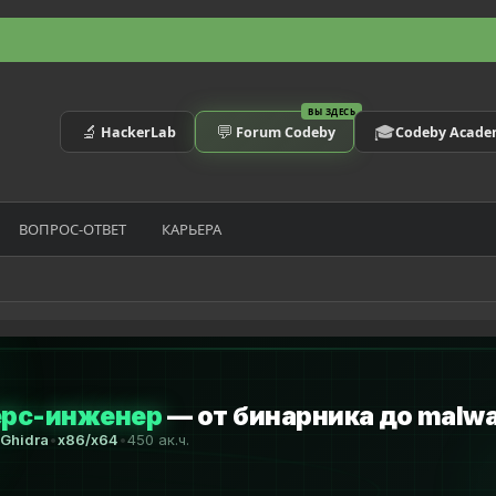
ВЫ ЗДЕСЬ
🔬
💬
🎓
HackerLab
Forum Codeby
Codeby Acad
ВОПРОС-ОТВЕТ
КАРЬЕРА