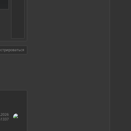
гу
истрироваться
р
.2026
a1337