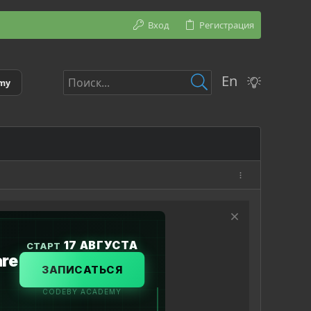
Вход
Регистрация
En
emy