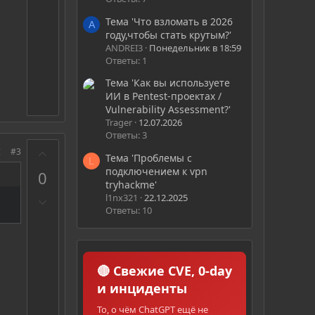
р
о
Тема 'Что взломать в 2026
A
году,чтобы стать крутым?'
т
ANDREI3
Понедельник в 18:59
и
Ответы: 1
в
Тема 'Как вы используете
ИИ в Pentest-проектах /
Vulnerability Assessment?'
Trager
12.07.2026
Ответы: 3
З
#3
Тема 'Проблемы с
L
а
подключением к vpn
0
tryhackme'
П
l1nx321
22.12.2025
Ответы: 10
р
о
т
и
🔴 Свежие CVE, 0-day
в
и инциденты
То, о чём ChatGPT ещё не