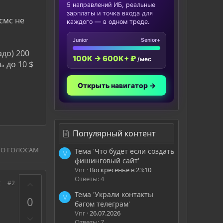
5 направлений ИБ, реальные
зарплаты и точка входа для
смс не
каждого — в одном треде.
Junior
Senior+
до) 200
100K → 600K+ ₽
/мес
ь до 10 $
Открыть навигатор →
Популярный контент
ПО ГОЛОСАМ
Тема 'Что будет если создать
V
фишинговый сайт'
Vnr
Воскресенье в 23:10
Ответы: 4
З
#2
а
Тема 'Украли контакты
V
0
багом телеграм'
Vnr
26.07.2026
П
Ответы: 7