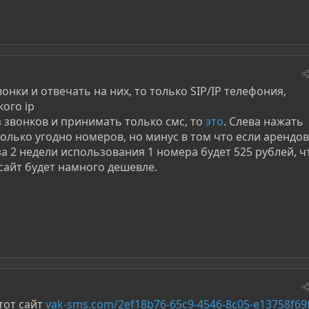
нки и отвечать на них, то только SIP/IP телефония,
ого ip
 звонков и принимать только смс, то
это
. Слева нажать
колько угодно номеров, но минус в том что если арендо
 за 2 недели использования 1 номера будет 525 рублей, ч
 сайт будет намного дешевле.
тот сайт
vak-sms.com/2ef18b76-65c9-4546-8c05-e13758f69