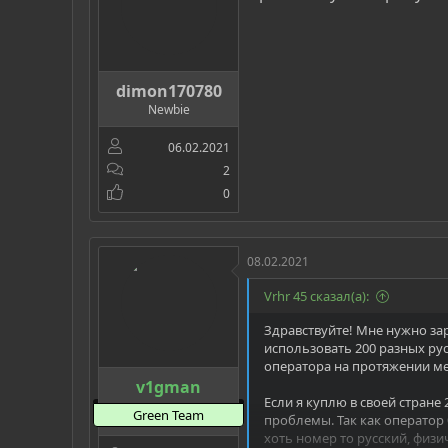
dimon170780
Newbie
06.02.2021
2
0
08.02.2021
Vrhr 45 сказал(а):
Здравствуйте! Мне нужно зар
использовать 200 разных ру
оператора на протяжении мес
v1gman
Если я куплю в своей стране 
Green Team
проблемы. Так как оператор 
хоть номер то русский, физи