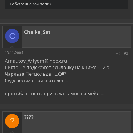
Собственно сам топик...
Chaika_Sat
C
13.11.2004
#3
Arnautov_Artyom@inbox.ru
никто не подскажет ссылочку на книженцию
Чарльза Петцольда .....C#?
буду весьма признателен ....
просьба ответы присылать мне на мейл ....
????
?