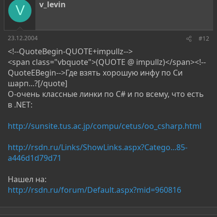
v_levin
V
23.12.2004
#12
<!--QuoteBegin-QUOTE+impullz-->
<span class="vbquote">(QUOTE @ impullz)</span><!--
QuoteEBegin-->Где взять хорошую инфу по Си
шарп...?[/quote]
О-очень классные линки по С# и по всему, что есть
в .NET:
http://sunsite.tus.ac.jp/compu/cetus/oo_csharp.html
http://rsdn.ru/Links/ShowLinks.aspx?Catego...85-
a446d1d79d71
Нашел на:
http://rsdn.ru/forum/Default.aspx?mid=960816