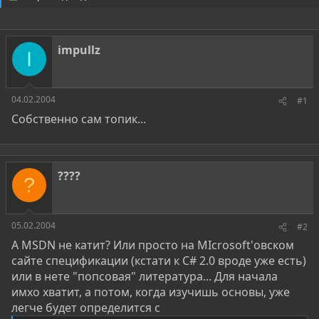
о
а
р
н
т
а
е
ч
impullz
м
а
I
ы
л
а
04.02.2004
#1
Собственно сам топик...
????
?
05.02.2004
#2
А MSDN не катит? Или просто на MIcrosoft'овском
сайте спецификации (кстати к C# 2.0 вроде уже есть)
или в нете "попсовая" литература... Для начала
имхо хватит, а потом, когда изучишь основы, уже
легче будет определится с