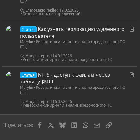
0
ь
я
Благодарю
19.02.2026
Безопасность веб-приложений
С
Как узнать геолокацию удалённого
Статья
т
пользователя
Marylin
Реверс-инжиниринг и анализ вредоносного ПО
а
0
т
ь
Marylin
14.01.2026
Реверс-инжиниринг и анализ вредоносного ПО
я
С
NTFS - доступ к файлам через
Статья
т
таблицу $MFT
Marylin
Реверс-инжиниринг и анализ вредоносного ПО
а
0
т
ь
Marylin
16.07.2026
Реверс-инжиниринг и анализ вредоносного ПО
я
Facebook
X
Bluesky
LinkedIn
WhatsApp
Электронная по
Ссылка
Поделиться: