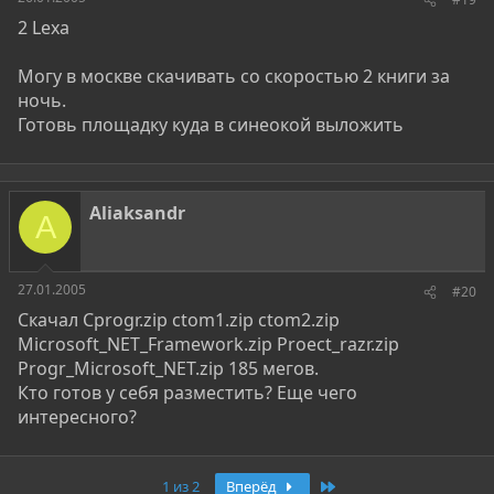
2 Lexa
Могу в москве скачивать со скоростью 2 книги за
ночь.
Готовь площадку куда в синеокой выложить
Aliaksandr
A
27.01.2005
#20
Скачал Cprogr.zip ctom1.zip ctom2.zip
Microsoft_NET_Framework.zip Proect_razr.zip
Progr_Microsoft_NET.zip 185 мегов.
Кто готов у себя разместить? Еще чего
интересного?
Последняя
1 из 2
Вперёд