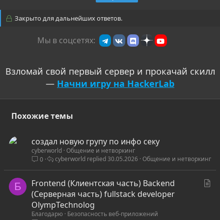
Закрыто для дальнейших ответов.
Мы в соцсетях:
Взломай свой первый сервер и прокачай скилл
—
Начни игру на HackerLab
Похожие темы
создал новую групу по инфо секу
cyberworld
Общение и нетворкинг
cyberworld
30.05.2026
Общение и нетворкинг
0
С
Frontend (Клиентская часть) Backend
Б
т
(Серверная часть) fullstack developer
а
OlympTechnolog
Благодарю
Безопасность веб-приложений
т