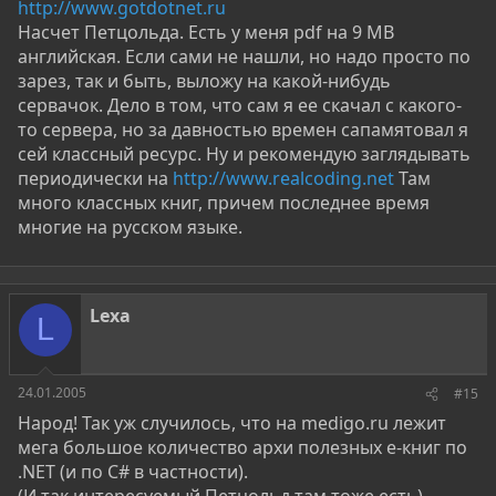
http://www.gotdotnet.ru
Насчет Петцольда. Есть у меня pdf на 9 МВ
английская. Если сами не нашли, но надо просто по
зарез, так и быть, выложу на какой-нибудь
сервачок. Дело в том, что сам я ее скачал с какого-
то сервера, но за давностью времен сапамятовал я
сей классный ресурс. Ну и рекомендую заглядывать
периодически на
http://www.realcoding.net
Там
много классных книг, причем последнее время
многие на русском языке.
Lexa
L
24.01.2005
#15
Народ! Так уж случилось, что на medigo.ru лежит
мега большое количество архи полезных е-книг по
.NET (и по С# в частности).
(И так интересуемый Петцольд там тоже есть).