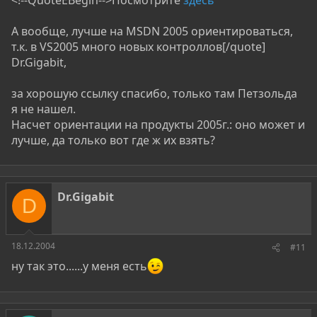
<!--QuoteEBegin-->Посмотрите
здесь
А вообще, лучше на MSDN 2005 ориентироваться,
т.к. в VS2005 много новых контроллов[/quote]
Dr.Gigabit,
за хорошую ссылку спасибо, только там Петзольда
я не нашел.
Насчет ориентации на продукты 2005г.: оно может и
лучше, да только вот где ж их взять?
Dr.Gigabit
D
18.12.2004
#11
ну так это......у меня есть