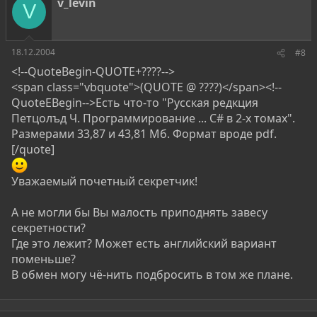
v_levin
V
18.12.2004
#8
<!--QuoteBegin-QUOTE+????-->
<span class="vbquote">(QUOTE @ ????)</span><!--
QuoteEBegin-->Есть что-то "Русская редкция
Петцолъд Ч. Программирование ... C# в 2-х томах".
Размерами 33,87 и 43,81 Мб. Формат вроде pdf.
[/quote]
Уважаемый почетный секретчик!
А не могли бы Вы малость приподнять завесу
секретности?
Где это лежит? Может есть английский вариант
поменьше?
В обмен могу чё-нить подбросить в том же плане.