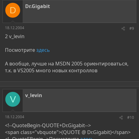
Dr.Gigabit
D
18.12.2004
#9
2 v_levin
Посмотрите
здесь
А вообще, лучше на MSDN 2005 ориентироваться,
т.к. в VS2005 много новых контроллов
v_levin
V
18.12.2004
#10
<!--QuoteBegin-QUOTE+Dr.Gigabit-->
<span class="vbquote">(QUOTE @ Dr.Gigabit)</span>