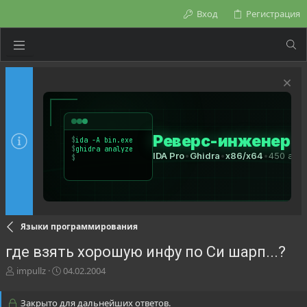
Вход
Регистрация
Языки программирования
где взять хорошую инфу по Си шарп...?
А
Д
impullz
04.02.2004
в
а
т
т
Закрыто для дальнейших ответов.