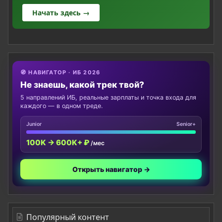
Начать здесь →
🧭 НАВИГАТОР · ИБ 2026
Не знаешь, какой трек твой?
5 направлений ИБ, реальные зарплаты и точка входа для
каждого — в одном треде.
Junior
Senior+
100K → 600K+ ₽
/мес
Открыть навигатор →
Популярный контент