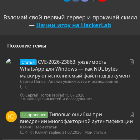
Взломай свой первый сервер и прокачай скилл
—
Начни игру на HackerLab
Похожие темы
С
CVE-2026-23863: уязвимость
Статья
т
WhatsApp для Windows — как NUL bytes
а
маскируют исполняемый файл под документ
Сергей Попов
Анализ уязвимостей и исследования
т
0
ь
я
Сергей Попов
15.07.2026
Анализ уязвимостей и исследования
С
Типовые ошибки при
На проверке
Ю
т
внедрении многофакторной аутентификации
Юлия1
Мои статьи
а
Юлия1
31.07.2026
Мои статьи
0
т