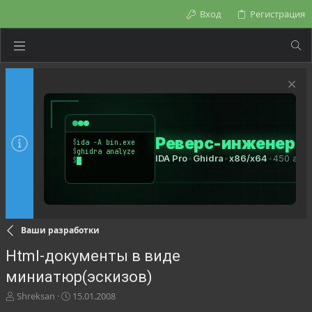
Вход
Регистрация
Ваши разработки
Html-документы в виде
миниатюр(эскизов)
А
Д
Shreksan
15.01.2008
в
а