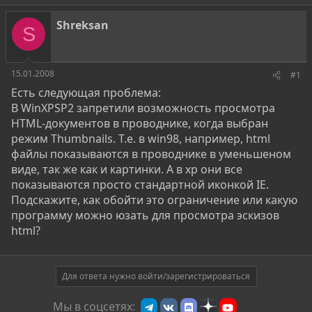
т
т
о
а
Shreksan
S
р
н
т
а
е
ч
м
а
15.01.2008
#1
ы
л
Есть следующая проблема:
а
В WinXPSP2 запретили возможность просмотра
HTML-документов в проводнике, когда выбран
режим Thumbnails. Т.е. в win98, например, html
файлы показываются в проводнике в уменьшеном
виде, так же как и картинки. А в xp они все
показываются просто стандартной иконкой IE.
Подскажите, как обойти это ограничение или какую
программу можно юзать для просмотра эскизов
html?
Для ответа нужно войти/зарегистрироваться
Мы в соцсетях: