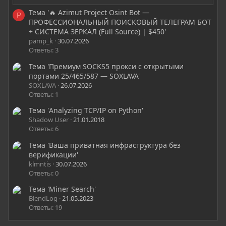
Тема '🔥 Azimut Project Osint Bot —
P
ПРОФЕССИОНАЛЬНЫЙ ПОИСКОВЫЙ ТЕЛЕГРАМ БОТ
+ СИСТЕМА ЗЕРКАЛ (Full Source) | $450'
pamp_k
30.07.2026
Ответы: 3
Тема 'Премиум SOCKS5 прокси с открытыми
портами 25/465/587 — SOXLAVA'
SOXLAVA
26.07.2026
Ответы: 1
Тема 'Analyzing TCP/IP on Python'
Shadow User
21.01.2018
Ответы: 6
Тема 'Ваша приватная инфраструктура без
верификации'
klmntis
30.07.2026
Ответы: 0
Тема 'Miner Search'
BlendLog
21.05.2023
Ответы: 19