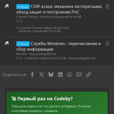
ь
С
CSRF атака: механика эксплуатации,
я
Статья
т
обход защит и построение PoC
Сергей Попов
Арсенал специалиста по ИБ
а
0
т
ь
Сергей Попов
29.08.2026
Арсенал специалиста по ИБ
я
С
Службы Windows - перечисление и
Статья
т
сбор информации
Marylin
Ваши разработки
а
Marylin
26.03.2026
Ваши разработки
0
т
ь
я
Facebook
X
Bluesky
LinkedIn
WhatsApp
Электронная по
Ссылка
Поделиться:
🚀 Первый раз на Codeby?
Гайд для новичков: что делать в первые 15 минут,
ключевые разделы, правила