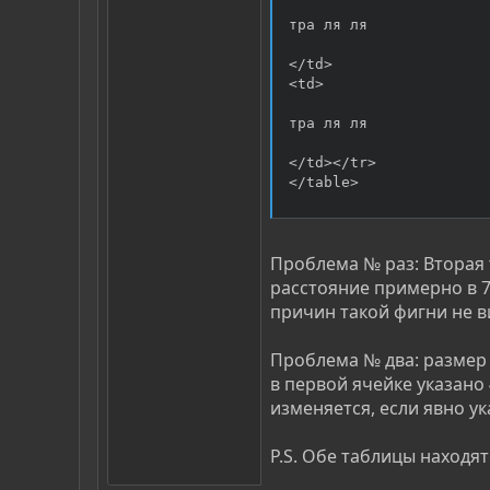
тра ля ля 

</td> 

<td> 

тра ля ля 

</td></tr> 

</table>
Проблема № раз: Вторая 
расстояние примерно в 7 
причин такой фигни не в
Проблема № два: размер 
в первой ячейке указано 
изменяется, если явно у
P.S. Обе таблицы находя