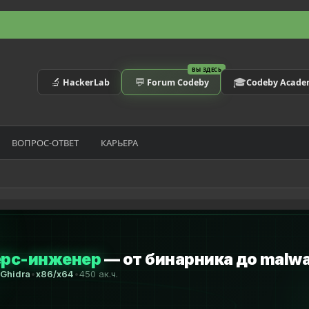
ВЫ ЗДЕСЬ
🔬
💬
🎓
HackerLab
Forum Codeby
Codeby Acad
ВОПРОС-ОТВЕТ
КАРЬЕРА