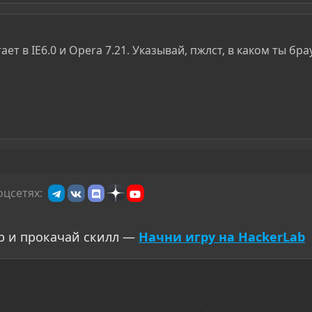
ет в IE6.0 и Opera 7.21. Указывай, пжлст, в каком ты бра
оцсетях:
р и прокачай скилл —
Начни игру на HackerLab