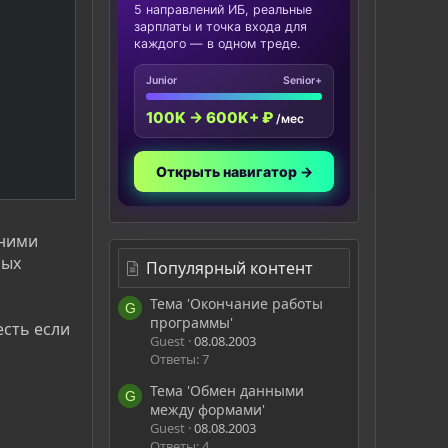
5 направлений ИБ, реальные
зарплаты и точка входа для
каждого — в одном треде.
Junior
Senior+
100K → 600K+ ₽
/мес
Открыть навигатор →
 ними
ных
Популярный контент
Тема 'Окончание работы
G
программы'
есть если
Guest
08.08.2003
Ответы: 7
Тема 'Обмен данными
G
между формами'
Guest
08.08.2003
Ответы: 4