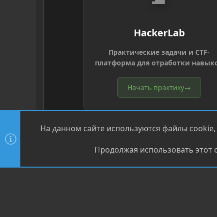
HackerLab
Практические задачи и CTF-
платформа для отработки навык
Начать практику
→
На данном сайте используются файлы cookie,
Продолжая использовать этот с
®
Community platform by XenForo
© 2010-2026 XenForo Ltd
XenPorta 2 PRO
© Jason Axelrod of
8WAYRUN