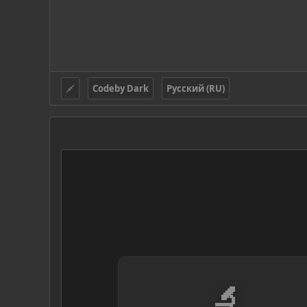
Codeby Dark
Русский (RU)
🔬