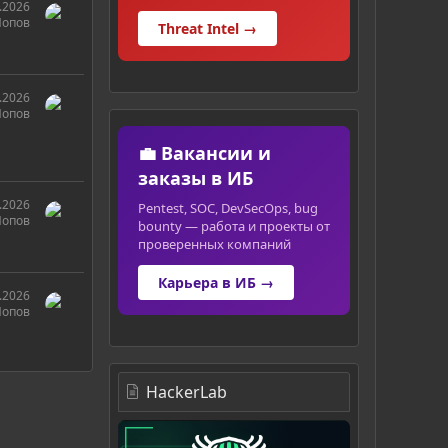
.2026
Попов
Threat Intel →
.2026
Попов
💼 Вакансии и
заказы в ИБ
.2026
Pentest, SOC, DevSecOps, bug
Попов
bounty — работа и проекты от
проверенных компаний
Карьера в ИБ →
.2026
Попов
HackerLab