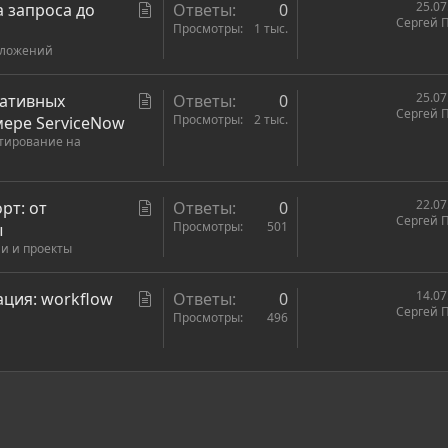
С
25.07
а запроса до
Ответы
0
Сергей 
т
Просмотры
1 тыс.
иложений
а
т
ь
С
25.07
ративных
Ответы
0
Сергей 
я
т
Просмотры
2 тыс.
мере ServiceNow
стирование на
а
т
ь
С
22.07
рт: от
Ответы
0
я
Сергей 
т
Просмотры
501
ы
ии и проекты
а
т
ь
С
14.07
ция: workflow
Ответы
0
Сергей 
я
т
Просмотры
496
а
т
ь
ронная почта
сылка
я