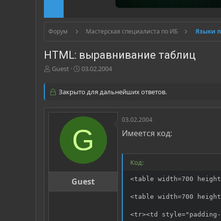
Форум
Мастерская специалиста по ИБ
Языки 
HTML: выравнивание таблиц
А
Д
Guest
03.02.2004
в
а
т
т
Закрыто для дальнейших ответов.
о
а
р
н
т
а
03.02.2004
е
ч
G
м
а
Имеется код:
ы
л
а
Код:
<table width=700 height
Guest
<table width=700 height
<tr><td style="padding-