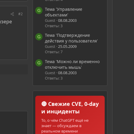
Тема 'Управление
G
#2
объектами'
Guest
08.08.2003
узере
Ответы: 3
Тема 'Подтверждение
G
действия у пользователя'
Guest
25.05.2009
Ответы: 7
Тема 'Можно ли временно
G
отключить мышь'
Guest
08.08.2003
Ответы: 3
🔴 Свежие CVE, 0-day
и инциденты
То, о чём ChatGPT ещё не
знает — обсуждаем в
реальном времени