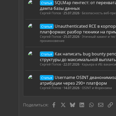
SQLMap пентест: от перехват
Статья
дампа базы данных
Сергей Попов
25.07.2026
Безопасность веб-пр
Unauthenticated RCE в корпо
Статья
платформах: разбор техники на при
Сергей Попов
25.07.2026
Этичный хакинг и те
проникновение
Как написать bug bounty репо
Статья
структуры до максимальной выплат
Сергей Попов
22.07.2026
Карьера в ИБ: ваканс
Username OSINT деанонимиза
Статья
атрибуции через 290+ платформ
Сергей Попов
14.07.2026
OSINT и Форензика
Facebook
X
Bluesky
LinkedIn
WhatsApp
Элект
С
Поделиться: