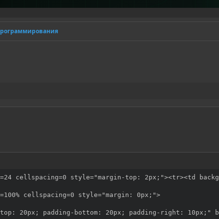
программирования
=24 cellspacing=0 style="margin-top: 2px;"><tr><td backg
=100% cellspacing=0 style="margin: 0px;"> 

top: 20px; padding-bottom: 20px; padding-right: 10px;" b