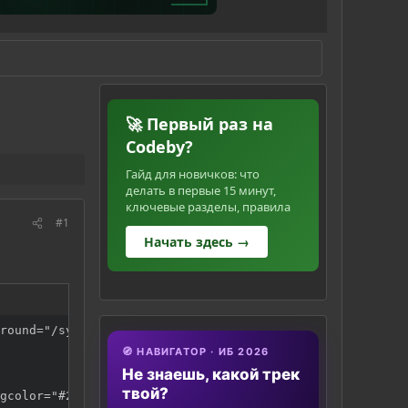
🚀 Первый раз на
Codeby?
Гайд для новичков: что
делать в первые 15 минут,
ключевые разделы, правила
#1
Начать здесь →
round="/system/img/middle.gif"></td></tr></table> 

🧭 НАВИГАТОР · ИБ 2026
Не знаешь, какой трек
твой?
gcolor="#204064" width="410"> 
