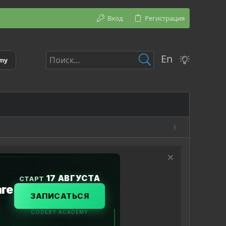
Вход
Регистрация
En
emy