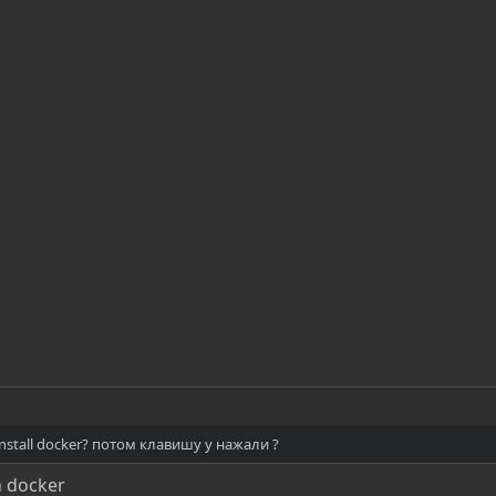
install docker? потом клавишу y нажали ?
h docker