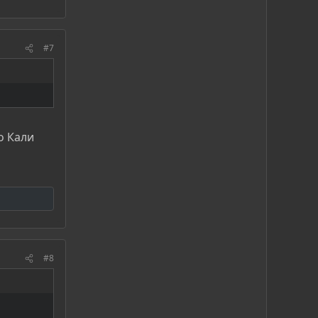
#7
о Кали
#8