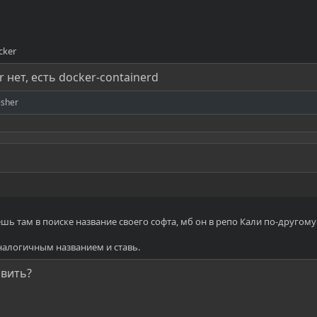
cker
 нет, есть docker-containerd
isher
ь там в поиске название своего софта, мб он в репо Кали по-другому
 аналогичным названием и ставь.
авить?