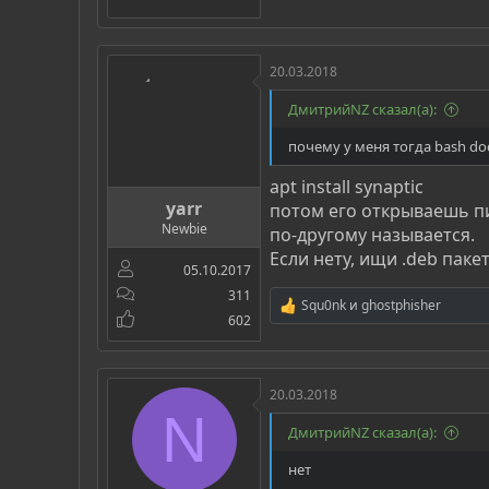
20.03.2018
ДмитрийNZ сказал(а):
почему у меня тогда bash do
apt install synaptic
yarr
потом его открываешь пи
Newbie
по-другому называется.
Если нету, ищи .deb паке
05.10.2017
311
Squ0nk
и
ghostphisher
Р
602
е
а
к
ц
20.03.2018
и
N
и
ДмитрийNZ сказал(а):
:
нет