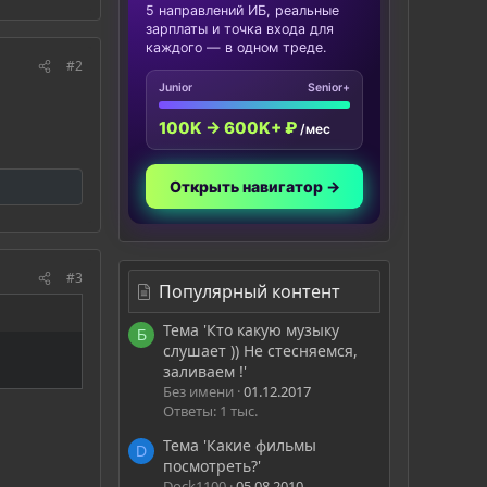
5 направлений ИБ, реальные
зарплаты и точка входа для
каждого — в одном треде.
#2
Junior
Senior+
100K → 600K+ ₽
/мес
Открыть навигатор →
#3
Популярный контент
Тема 'Кто какую музыку
Б
слушает )) Не стесняемся,
заливаем !'
Без имени
01.12.2017
Ответы: 1 тыс.
Тема 'Какие фильмы
D
посмотреть?'
Dock1100
05.08.2010