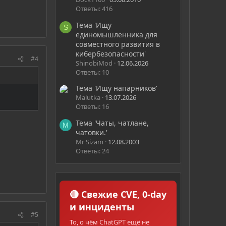
Ответы: 416
Тема 'Ищу
S
единомышленника для
совместного развития в
кибербезопасности'
#4
ShinobiMod
12.06.2026
Ответы: 10
Тема 'Ищу напарников'
Malutka
13.07.2026
Ответы: 16
Тема 'Чаты, чатлане,
M
чатовки.'
Mr Sizam
12.08.2003
Ответы: 24
🔴 Свежие CVE, 0-day
и инциденты
#5
То, о чём ChatGPT ещё не