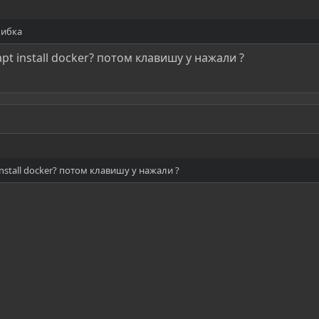
шибка
pt install docker? потом клавишу y нажали ?
install docker? потом клавишу y нажали ?