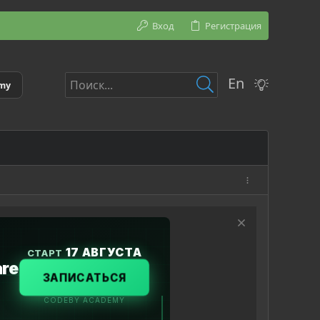
Вход
Регистрация
En
emy