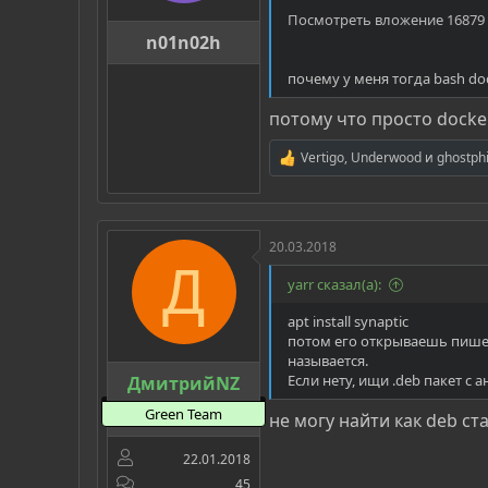
Посмотреть вложение 16879
n01n02h
почему у меня тогда bash do
потому что просто docker
Vertigo
,
Underwood
и
ghostph
Р
е
а
к
ц
20.03.2018
и
Д
и
yarr сказал(а):
:
apt install synaptic
потом его открываешь пишеш
называется.
Если нету, ищи .deb пакет с
ДмитрийNZ
Green Team
не могу найти как deb ст
22.01.2018
45