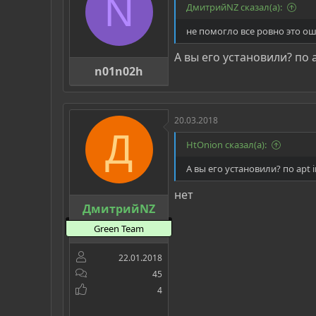
N
ДмитрийNZ сказал(а):
не помогло все ровно это о
А вы его установили? по a
n01n02h
20.03.2018
Д
HtOnion сказал(а):
А вы его установили? по apt 
нет
ДмитрийNZ
Green Team
22.01.2018
45
4