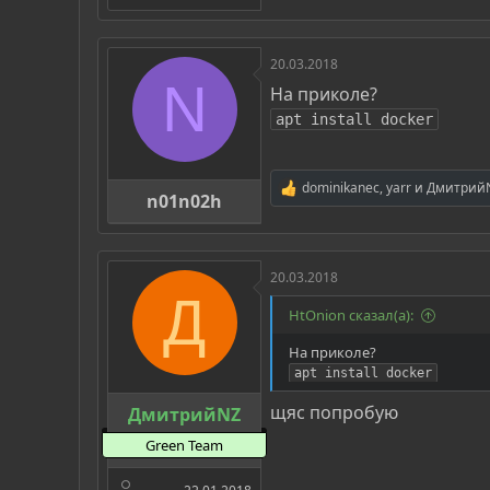
20.03.2018
N
На приколе?
apt install docker
dominikanec
,
yarr
и
Дмитрий
Р
n01n02h
е
а
к
ц
20.03.2018
и
Д
и
HtOnion сказал(а):
:
На приколе?
apt install docker
щяс попробую
ДмитрийNZ
Green Team