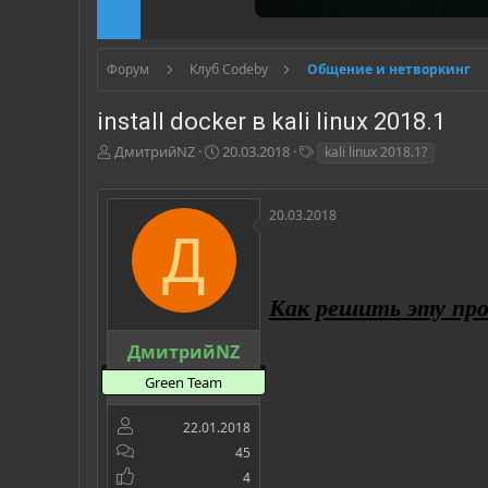
Форум
Клуб Codeby
Общение и нетворкинг
install docker в kali linux 2018.1
А
Д
Т
ДмитрийNZ
20.03.2018
kali linux 2018.1?
в
а
е
т
т
г
о
а
и
20.03.2018
р
н
Д
т
а
е
ч
м
а
Как решить эту проб
ы
л
а
ДмитрийNZ
Green Team
22.01.2018
45
4