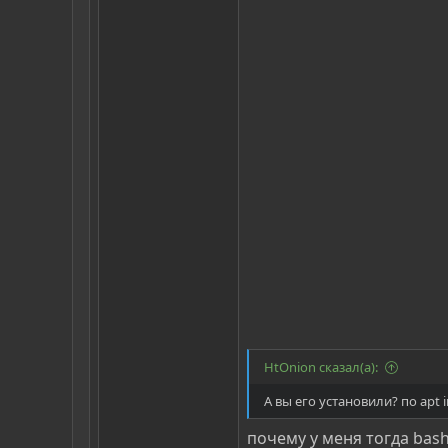
HtOnion сказал(а):
А вы его установили? по apt 
почему у меня тогда bas