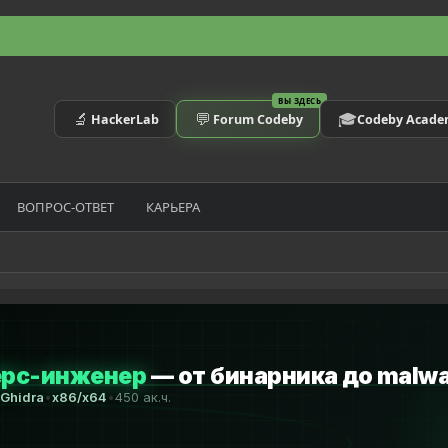
ВЫ ЗДЕСЬ
🔬
💬
🎓
HackerLab
Forum Codeby
Codeby Acad
ВОПРОС-ОТВЕТ
КАРЬЕРА