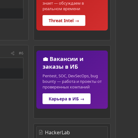
знает — обсуждаем в
реальном времени
Threat Intel →
#6
💼 Вакансии и
заказы в ИБ
Pentest, SOC, DevSecOps, bug
bounty — работа и проекты от
проверенных компаний
Карьера в ИБ →
HackerLab