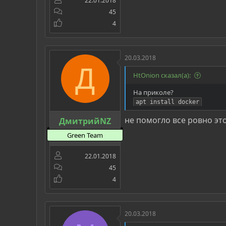
22.01.2018
45
4
20.03.2018
Д
HtOnion сказал(а):
На приколе?
apt install docker
не помогло все ровно эт
ДмитрийNZ
Green Team
22.01.2018
45
4
20.03.2018