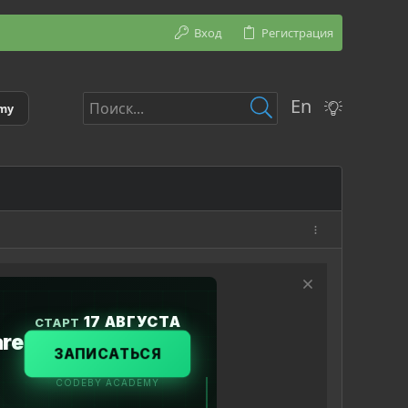
Вход
Регистрация
En
emy