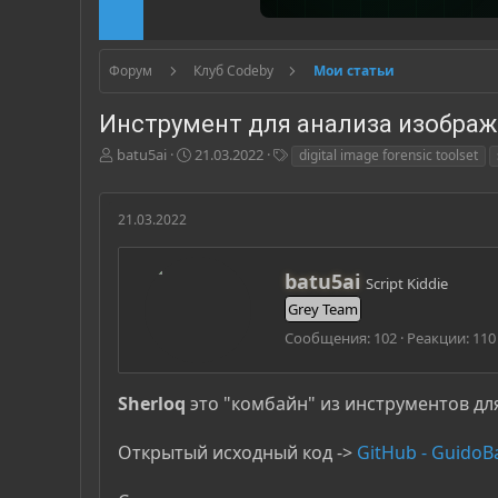
Форум
Клуб Codeby
Мои статьи
Инструмент для анализа изображе
А
Д
Т
batu5ai
21.03.2022
digital image forensic toolset
в
а
е
т
т
г
о
а
и
21.03.2022
р
н
т
а
е
ч
А
batu5ai
Script Kiddie
м
а
в
Grey Team
ы
л
т
а
о
Сообщения
102
Реакции
110
р
Sherloq
это "комбайн" из инструментов дл
Открытый исходный код ->
GitHub - GuidoBa