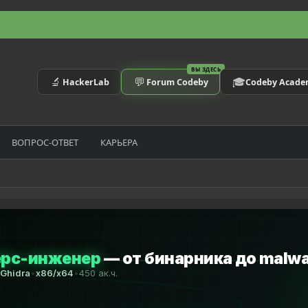
ВЫ ЗДЕСЬ
🔬
💬
🎓
HackerLab
Forum Codeby
Codeby Acad
ВОПРОС-ОТВЕТ
КАРЬЕРА