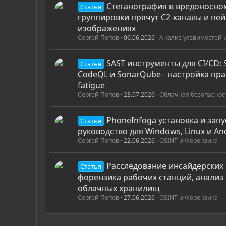
Стеганография в вредоносном
Статья
группировки прячут C2-каналы и пе
изображениях
Сергей Попов
06.06.2026
Анализ уязвимостей 
SAST инструменты для CI/CD:
Статья
CodeQL и SonarQube - настройка прав
fatigue
Сергей Попов
23.07.2026
Облачная безопаснос
PhoneInfoga установка и запу
Статья
руководство для Windows, Linux и An
Сергей Попов
22.06.2026
OSINT и Форензика
Расследование инсайдерских
Статья
форензика рабочих станций, анализ
облачных хранилищ
Сергей Попов
27.06.2026
OSINT и Форензика