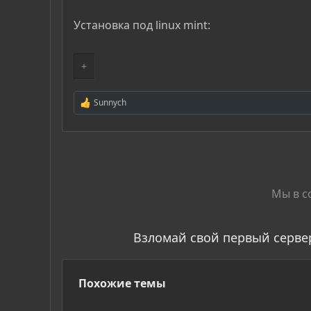
Установка под linux mint:
+
Sunnych
Р
е
а
к
ц
и
и
:
Мы в с
Взломай свой первый серве
Похожие темы