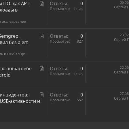
С
06.06
 ПО: как APT-
Ответы
0
Сергей 
т
Просмотры
1 тыс.
йлоады в
а
и исследования
т
ь
я
С
23.07
 Semgrep,
Ответы
0
Сергей 
т
Просмотры
827
ил без alert
а
ть и DevSecOps
т
ь
я
С
22.06
ск: пошаговое
Ответы
0
Сергей 
т
Просмотры
1 тыс.
droid
а
т
ь
С
27.06
 инцидентов:
Ответы
0
Сергей 
я
т
Просмотры
552
 USB-активности и
а
т
ь
я