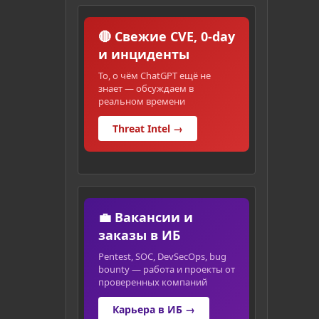
🔴 Свежие CVE, 0-day
и инциденты
То, о чём ChatGPT ещё не
знает — обсуждаем в
реальном времени
Threat Intel →
💼 Вакансии и
заказы в ИБ
Pentest, SOC, DevSecOps, bug
bounty — работа и проекты от
проверенных компаний
Карьера в ИБ →