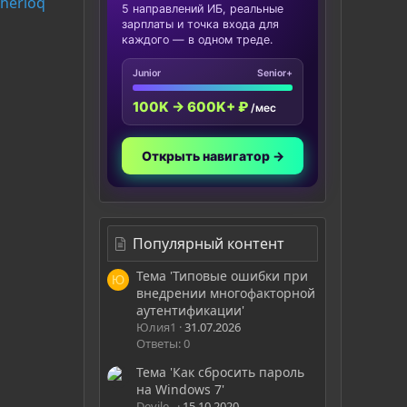
sherloq
5 направлений ИБ, реальные
зарплаты и точка входа для
каждого — в одном треде.
Junior
Senior+
100K → 600K+ ₽
/мес
Открыть навигатор →
Популярный контент
Тема 'Типовые ошибки при
Ю
внедрении многофакторной
аутентификации'
Юлия1
31.07.2026
Ответы: 0
Тема 'Как сбросить пароль
на Windows 7'
Devile_
15.10.2020