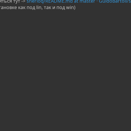
ться тут ->
sherloq/README.md at master · GuidoBartoli/
новке как под lin, так и под win)