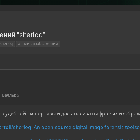
ний "sherloq".
sherloq
анализ изображений
Баллы
6
я судебной экспертизы и для анализа цифровых изобра
rtoli/sherloq: An open-source digital image forensic toolse