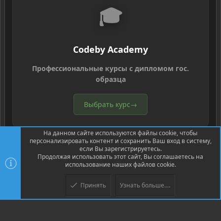
🎓
Codeby Academy
Профессиональные курсы с дипломом гос.
образца
Выбрать курс
→
На данном сайте используются файлы cookie, чтобы
персонализировать контент и сохранить Ваш вход в систему,
если Вы зарегистрируетесь.
Продолжая использовать этот сайт, Вы соглашаетесь на
использование наших файлов cookie.
®
Community platform by XenForo
© 2010-2026 XenForo Ltd.
Перевод
®
от Jumuro
Принять
Узнать больше....
Верх
Низ
XenPorta 2 PRO
© Jason Axelrod of
8WAYRUN