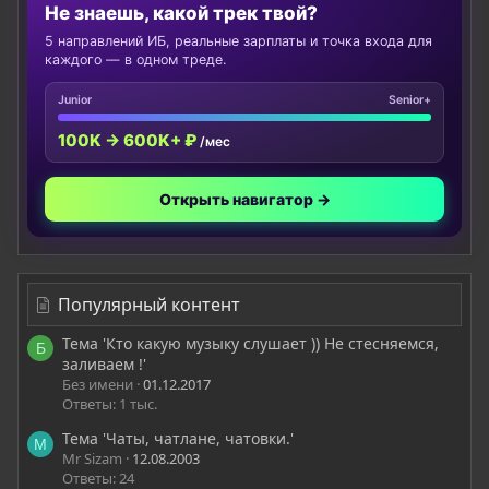
Не знаешь, какой трек твой?
5 направлений ИБ, реальные зарплаты и точка входа для
каждого — в одном треде.
Junior
Senior+
100K → 600K+ ₽
/мес
Открыть навигатор →
Популярный контент
Тема 'Кто какую музыку слушает )) Не стесняемся,
Б
заливаем !'
Без имени
01.12.2017
Ответы: 1 тыс.
Тема 'Чаты, чатлане, чатовки.'
M
Mr Sizam
12.08.2003
Ответы: 24