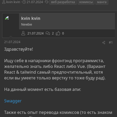
А
Д
Т
kvin kvin
21.07.2024
веб разработка
комиксы
манга
в
а
е
т
т
г
о
а
и
kvin kvin
р
н
Newbie
т
а
е
ч
21.07.2024
2
0
м
а
ы
л
21.07.2024
#1
а
Здравствуйте!
Ищу себе в напарники фронтэнд программиста,
желательно знать либо React либо Vue. (Вариант
React & tailwind самый предпочтительный, хотя
если вы умеете только верстку то тоже буду рад).
На данный момент есть базовая апи:
Swagger
Также есть опыт перевода комиксов (то есть знаком