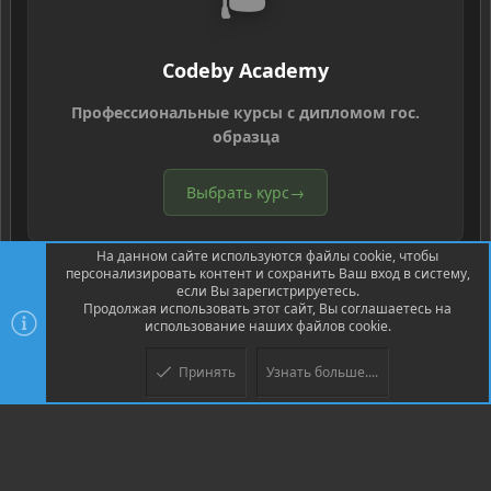
Codeby Academy
Профессиональные курсы с дипломом гос.
образца
Выбрать курс
→
На данном сайте используются файлы cookie, чтобы
персонализировать контент и сохранить Ваш вход в систему,
если Вы зарегистрируетесь.
Продолжая использовать этот сайт, Вы соглашаетесь на
использование наших файлов cookie.
®
Community platform by XenForo
© 2010-2026 XenForo Ltd.
Перевод
®
от Jumuro
Принять
Узнать больше....
Верх
Низ
XenPorta 2 PRO
© Jason Axelrod of
8WAYRUN