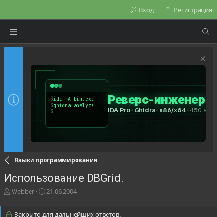
Вход
Регистрация
Языки программирования
Использование DBGrid.
А
Д
Webber
21.06.2004
в
а
т
т
Закрыто для дальнейших ответов.