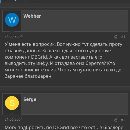
о
а
р
н
т
а
Webber
е
ч
W
м
а
ы
л
а
21.06.2004
#1
У меня есть вопросик. Вот нужно тут сделать прогу
с базой данных. Знаю что для этого существует
компонент DBGrid. А как вот заставить его
выводить эту инфу. И откудава она берется? Кто
может напишите плиз. Что там нужно писать и где.
Заранее благодарен.
Serge
S
21.06.2004
#2
Могу подбросить по DBGrid все что есть в бюлдере