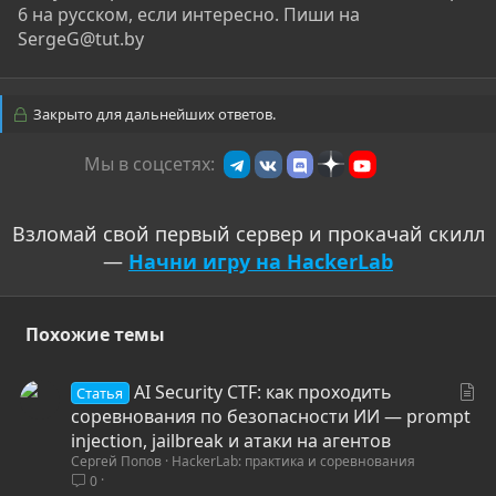
6 на русском, если интересно. Пиши на
SergeG@tut.by
Закрыто для дальнейших ответов.
Мы в соцсетях:
Взломай свой первый сервер и прокачай скилл
—
Начни игру на HackerLab
Похожие темы
С
AI Security CTF: как проходить
Статья
т
соревнования по безопасности ИИ — prompt
а
injection, jailbreak и атаки на агентов
Сергей Попов
HackerLab: практика и соревнования
т
0
ь