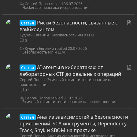
я
Сергей Попов
06.07.2026
HackerLab: практика и соревнования
С
Риски безопасности, связанные с
Статья
т
вайбкодингом
Кудрин Евгений
Безопасность ИИ и LLM
а
0
т
ь
Кудрин Евгений
28.07.2026
Безопасность ИИ и LLM
я
С
AI-агенты в кибератаках: от
Статья
т
лабораторных CTF до реальных операций
Сергей Попов
Этичный хакинг и тестирование на
а
проникновение
т
0
ь
Сергей Попов
31.07.2026
я
Этичный хакинг и тестирование на проникновение
Анализ зависимостей в безопасности
Статья
приложений: SCA-инструменты, Dependency-
Track, Snyk и SBOM на практике
Сергей Попов
Анализ уязвимостей и исследования