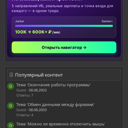
5 направлений ИБ, реальные зарплаты и точка входа для
каждого — в одном треде.
Junior
Senior+
100K → 600K+ ₽
/мес
Открыть навигатор →
Популярный контент
Тема 'Окончание работы программы'
G
Guest
08.08.2003
Ответы: 7
Тема 'Обмен данными между формами'
G
Guest
08.08.2003
Ответы: 4
Тема 'Можно ли временно отключить мышь'
G