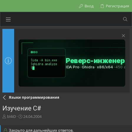
Вход
Регистрация
Языки программирования
Изучение С#
А
Д
bl4iD
24.04.2004
в
а
т
т
Закрыто для дальнейших ответов.