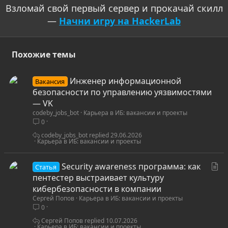
Взломай свой первый сервер и прокачай скилл
—
Начни игру на HackerLab
Похожие темы
Инженер информационной
Вакансия
безопасности по управлению уязвимостями
— VK
codeby_jobs_bot
Карьера в ИБ: вакансии и проекты
0
codeby_jobs_bot
29.06.2026
Карьера в ИБ: вакансии и проекты
С
Security awareness программа: как
Статья
т
пентестер выстраивает культуру
а
кибербезопасности в компании
Сергей Попов
Карьера в ИБ: вакансии и проекты
т
0
ь
я
Сергей Попов
10.07.2026
Карьера в ИБ: вакансии и проекты