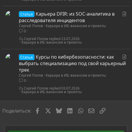
С
Карьера DFIR: из SOC-аналитика в
Статья
т
расследователя инцидентов
Сергей Попов
Карьера в ИБ: вакансии и проекты
а
0
т
ь
Сергей Попов
23.07.2026
Карьера в ИБ: вакансии и проекты
я
С
Курсы по кибербезопасности: как
Статья
т
выбрать специализацию под свой карьерный
а
трек
Сергей Попов
Карьера в ИБ: вакансии и проекты
т
0
ь
я
Сергей Попов
03.07.2026
Карьера в ИБ: вакансии и проекты
Facebook
X
Bluesky
LinkedIn
WhatsApp
Электронная по
Ссылка
Поделиться: