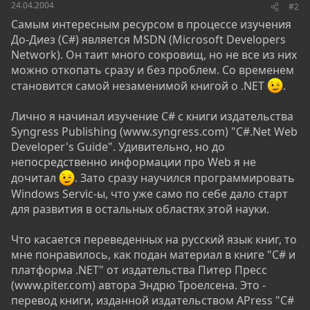
24.04.2004
#2
Самым интересным ресурсом в процессе изучения
До-Диез (C#) является MSDN (Microsoft Developers
Network). Он таит много сокровищ, но не все из них
можно откопать сразу и без проблем. Со временем
становится самой незаменимой книгой о .NET
.
Лично я начинал изучение C# с книги издательства
Syngress Publishing (www.syngress.com) "C#.Net Web
Developer's Guide". Удивительно, но до
непосредственно информации про Web я не
дочитал
. Зато сразу научился программировать
Windows Servic-ы, что уже само по себе дало старт
для развития в остальных областях этой науки.
Что касается переведенных на русский язык книг, то
мне понравилось, как подан материал в книге "C# и
платформа .NET" от издательства Питер Пресс
(www.piter.com) автора Эндрю Троелсена. Это -
перевод книги, изданной издательством APress "C#