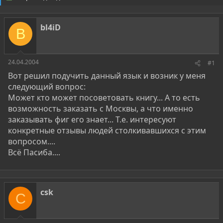
о
а
р
н
т
а
bl4iD
е
ч
B
м
а
ы
л
а
24.04.2004
#1
Вот решил подучить данный язык и возник у меня
следующий вопрос:
Может кто может посоветовать книгу... А то есть
возможность заказать с Москвы, а что именно
заказывать фиг его знает... Т.е. интересуют
конкретные отзывы людей столкивавшихся с этим
вопросом....
Всё Пасиба....
csk
C