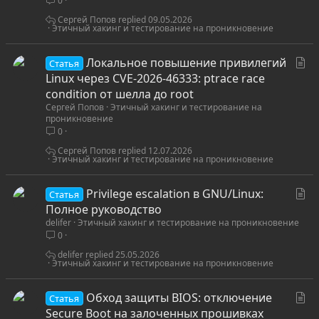
0
ь
Сергей Попов
09.05.2026
я
Этичный хакинг и тестирование на проникновение
С
Локальное повышение привилегий
Статья
т
Linux через CVE-2026-46333: ptrace race
а
condition от шелла до root
Сергей Попов
Этичный хакинг и тестирование на
т
проникновение
ь
0
я
Сергей Попов
12.07.2026
Этичный хакинг и тестирование на проникновение
С
Privilege escalation в GNU/Linux:
Статья
т
Полное руководство
delifer
Этичный хакинг и тестирование на проникновение
а
0
т
ь
delifer
25.05.2026
Этичный хакинг и тестирование на проникновение
я
С
Обход защиты BIOS: отключение
Статья
т
Secure Boot на залоченных прошивках