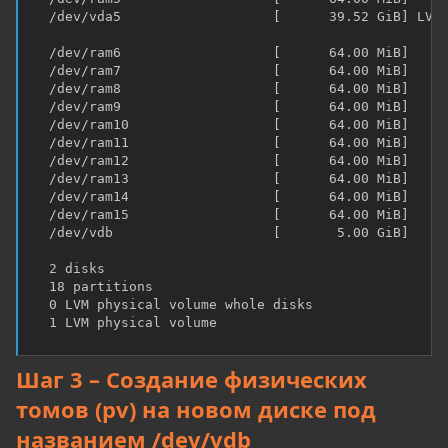
  /dev/vda5                   [      39.52 GiB] LVM 
  /dev/ram6                   [      64.00 MiB]

  /dev/ram7                   [      64.00 MiB]

  /dev/ram8                   [      64.00 MiB]

  /dev/ram9                   [      64.00 MiB]

  /dev/ram10                  [      64.00 MiB]

  /dev/ram11                  [      64.00 MiB]

  /dev/ram12                  [      64.00 MiB]

  /dev/ram13                  [      64.00 MiB]

  /dev/ram14                  [      64.00 MiB]

  /dev/ram15                  [      64.00 MiB]

  /dev/vdb                    [       5.00 GiB]

  2 disks

  18 partitions

  0 LVM physical volume whole disks

  1 LVM physical volume
Шаг 3 – Создание физических
томов (pv) на новом диске под
названием /dev/vdb