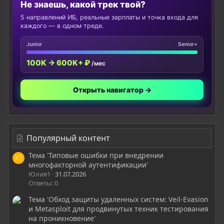
Не знаешь, какой трек твой?
5 направлений ИБ, реальные зарплаты и точка входа для
каждого — в одном треде.
Junior
Senior+
100K → 600K+ ₽
/мес
Открыть навигатор →
Популярный контент
Тема 'Типовые ошибки при внедрении
Ю
многофакторной аутентификации'
Юлия1
31.07.2026
Ответы: 0
Тема 'Обход защиты удаленных систем: Veil-Evasion
и Metasploit для продвинутых техник тестирования
на проникновение'