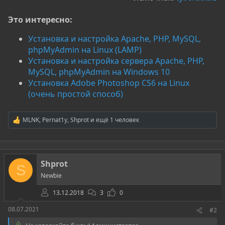
Это интересно:
Установка и настройка Apache, PHP, MySQL,
phpMyAdmin на Linux (LAMP)
Установка и настройка сервера Apache, PHP,
MySQL, phpMyAdmin на Windows 10
Установка Adobe Photoshop CS6 на Linux
(очень простой способ)
MLNK
,
Pernat1y
,
Shprot
и ещё 1 человек
Р
е
а
к
ц
Shprot
и
S
и
Newbie
:
13.12.2018
3
0
08.07.2021
#2