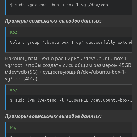
$ sudo vgextend ubuntu-box-1-vg /dev/vdb
Примеры возможных выводов данных:
Код:
Volume group "ubuntu-box-1-vg" successfully extende
Наконец, вам нужно расширить /dev/ubuntu-box-1-
vg/root , чтобы создать диск общим размером 45GB
(/dev/vdb (5G) + существующий /dev/ubuntu-box-1-
vg/root (40G)).
Код:
$ sudo lvm lvextend -l +100%FREE /dev/ubuntu-box-1-
Примеры возможных выводов данных:
Код: