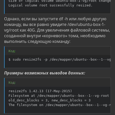
Size of logical volume ubuntu-box-1-vg/root changed 
Logical volume root successfully resized.
Однако, если вы запустите df -h или любую другую
команду, вы все равно увидите /dev/ubuntu-box-1-
vg/root как 40G. Для увеличения файловой системы,
созданной внутри «корневого» тома, необходимо
выполнить следующую команду:
Код:
$ sudo resize2fs -p /dev/mapper/ubuntu--box--1--vg-
Примеры возможных выводов данных:
Код:
resize2fs 1.42.13 (17-May-2015)

Filesystem at /dev/mapper/ubuntu--box--1--vg-root is
old_desc_blocks = 3, new_desc_blocks = 3

The filesystem on /dev/mapper/ubuntu--box--1--vg-ro