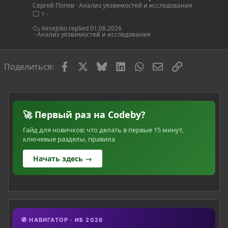
Сергей Попов
Анализ уязвимостей и исследования
а
1
т
ь
AeseJoko
01.06.2026
Анализ уязвимостей и исследования
я
Facebook
X
Bluesky
LinkedIn
WhatsApp
Электронная по
Ссылка
Поделиться:
🚀 Первый раз на Codeby?
Гайд для новичков: что делать в первые 15 минут,
ключевые разделы, правила
Начать здесь →
🧭 НАВИГАТОР · ИБ 2026