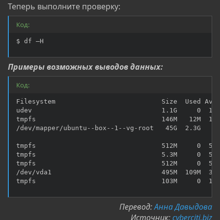
Теперь выполните проверку:
Код:
$ df –H
Примеры возможных выводов данных:
Код:
Filesystem                           Size  Used Avai
udev                                 1.1G     0  1.1
tmpfs                                146M   12M  135
/dev/mapper/ubuntu--box--1--vg-root   45G  2.3G   41
tmpfs                                512M     0  512
tmpfs                                5.3M     0  5.3
tmpfs                                512M     0  512
/dev/vda1                            495M  109M  361
tmpfs                                103M     0  10
Перевод:
Анна Давыдова
Источник:
cyberciti.biz