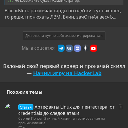
Не коверкайте буквы! Администратор.
Всю жЫсть размечал харды по олд'ски, тут наконец-
то решил понюхать ЛВМ. Блин, зачОтнАя весчЪ...
Для ответа нужно войти/зарегистрироваться
Мы в соцсетях:
Взломай свой первый сервер и прокачай скилл
—
Начни игру на HackerLab
Похожие темы
С
Артефакты Linux для пентестера: от
Статья
т
credentials до следов атаки
Сергей Попов
Этичный хакинг и тестирование на
а
проникновение
т