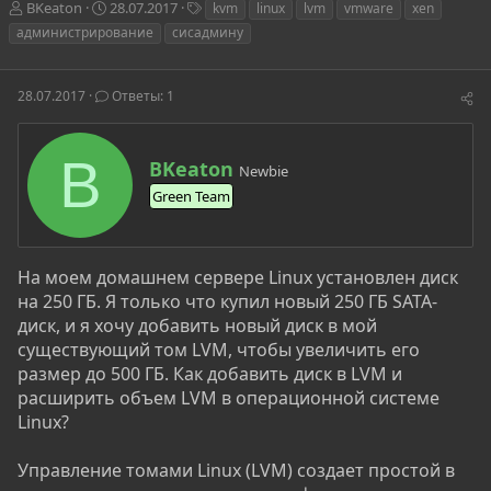
А
Д
Т
BKeaton
28.07.2017
kvm
linux
lvm
vmware
xen
в
а
е
администрирование
сисадмину
т
т
г
о
а
и
р
н
28.07.2017
Ответы: 1
т
а
е
ч
м
а
B
А
ы
л
BKeaton
Newbie
в
а
Green Team
т
о
р
На моем домашнем сервере Linux установлен диск
на 250 ГБ. Я только что купил новый 250 ГБ SATA-
диск, и я хочу добавить новый диск в мой
существующий том LVM, чтобы увеличить его
размер до 500 ГБ. Как добавить диск в LVM и
расширить объем LVM в операционной системе
Linux?
Управление томами Linux (LVM) создает простой в