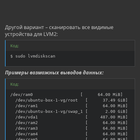
Другой вариант – сканировать все видимые
устройства для LVM2:
Код:
$ sudo lvmdiskscan
Примеры возможных выводов данных:
Код:
/dev/ram0                   [      64.00 MiB]

  /dev/ubuntu-box-1-vg/root   [      37.49 GiB]

  /dev/ram1                   [      64.00 MiB]

  /dev/ubuntu-box-1-vg/swap_1 [       2.00 GiB]

  /dev/vda1                   [     487.00 MiB]

  /dev/ram2                   [      64.00 MiB]

  /dev/ram3                   [      64.00 MiB]

  /dev/ram4                   [      64.00 MiB]

  /dev/ram5                   [      64.00 MiB]
