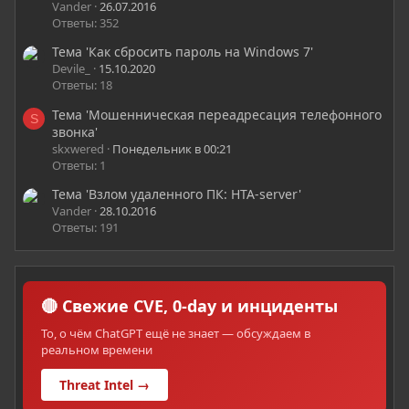
Vander
26.07.2016
Ответы: 352
Тема 'Как сбросить пароль на Windows 7'
Devile_
15.10.2020
Ответы: 18
Тема 'Мошенническая переадресация телефонного
S
звонка'
skxwered
Понедельник в 00:21
Ответы: 1
Тема 'Взлом удаленного ПК: HTA-server'
Vander
28.10.2016
Ответы: 191
🔴 Свежие CVE, 0-day и инциденты
То, о чём ChatGPT ещё не знает — обсуждаем в
реальном времени
Threat Intel →