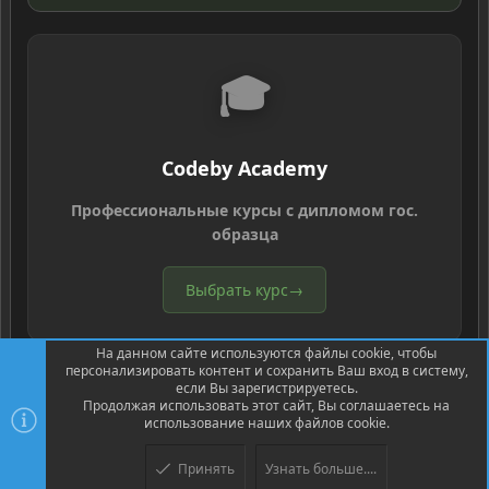
🎓
Codeby Academy
Профессиональные курсы с дипломом гос.
образца
Выбрать курс
→
На данном сайте используются файлы cookie, чтобы
персонализировать контент и сохранить Ваш вход в систему,
если Вы зарегистрируетесь.
Продолжая использовать этот сайт, Вы соглашаетесь на
использование наших файлов cookie.
®
Community platform by XenForo
© 2010-2026 XenForo Ltd.
Перевод
®
от Jumuro
Принять
Узнать больше....
XenPorta 2 PRO
© Jason Axelrod of
8WAYRUN