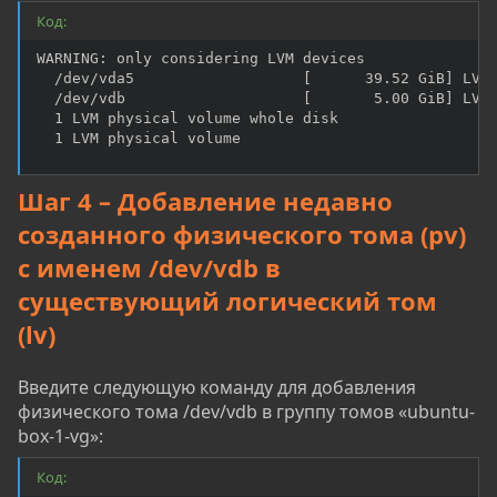
Код:
WARNING: only considering LVM devices

  /dev/vda5                   [      39.52 GiB] LVM 
  /dev/vdb                    [       5.00 GiB] LVM 
  1 LVM physical volume whole disk

  1 LVM physical volume
Шаг 4 – Добавление недавно
созданного физического тома (pv)
с именем /dev/vdb в
существующий логический том
(lv)
Введите следующую команду для добавления
физического тома /dev/vdb в группу томов «ubuntu-
box-1-vg»:
Код: