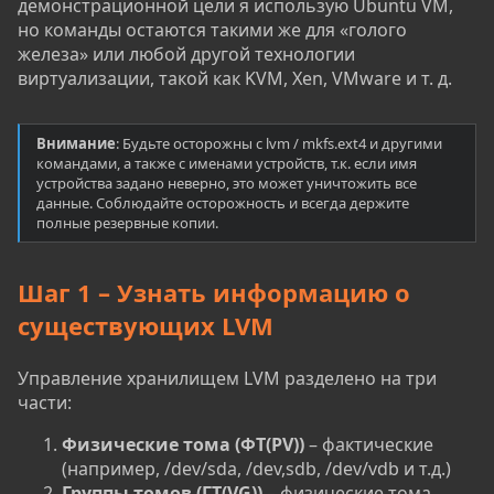
демонстрационной цели я использую Ubuntu VM,
но команды остаются такими же для «голого
железа» или любой другой технологии
виртуализации, такой как KVM, Xen, VMware и т. д.
Внимание
: Будьте осторожны с lvm / mkfs.ext4 и другими
командами, а также с именами устройств, т.к. если имя
устройства задано неверно, это может уничтожить все
данные. Соблюдайте осторожность и всегда держите
полные резервные копии.
Шаг 1 – Узнать информацию о
существующих LVM
Управление хранилищем LVM разделено на три
части:
Физические тома (ФТ(PV))
– фактические
(например, /dev/sda, /dev,sdb, /dev/vdb и т.д.)
Группы томов (ГТ(VG))
– физические тома