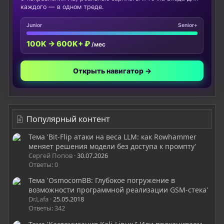
каждого — в одном треде.
Junior
Senior+
100K → 600K+ ₽
/мес
Открыть навигатор →
Популярный контент
Тема 'Bit-Flip атаки на веса LLM: как Rowhammer
меняет решения модели без доступа к промпту'
Сергей Попов
30.07.2026
Ответы: 0
Тема 'OsmocomBB: Глубокое погружение в
возможности программной реализации GSM-стека'
Dr.Lafa
25.05.2018
Ответы: 342