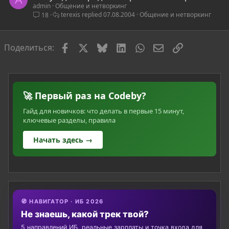
admin
Общение и нетворкинг
terexis
07.08.2004
Общение и нетворкинг
18
Facebook
X
Bluesky
LinkedIn
WhatsApp
Электронная по
Ссылка
Поделиться:
🚀 Первый раз на Codeby?
Гайд для новичков: что делать в первые 15 минут,
ключевые разделы, правила
Начать здесь →
🧭 НАВИГАТОР · ИБ 2026
Не знаешь, какой трек твой?
5 направлений ИБ, реальные зарплаты и точка входа для