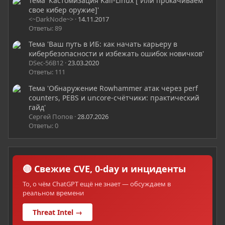
Тема 'Кастомизация Kali-Linux [ Или прокачиваем
свое кибер оружие]'
<~DarkNode~>
14.11.2017
Ответы: 89
Тема 'Ваш путь в ИБ: как начать карьеру в
кибербезопасности и избежать ошибок новичков'
DSec-56B12
23.03.2020
Ответы: 111
Тема 'Обнаружение Rowhammer атак через perf
counters, PEBS и uncore-счётчики: практический
гайд'
Сергей Попов
28.07.2026
Ответы: 0
🔴 Свежие CVE, 0-day и инциденты
То, о чём ChatGPT ещё не знает — обсуждаем в
реальном времени
Threat Intel →