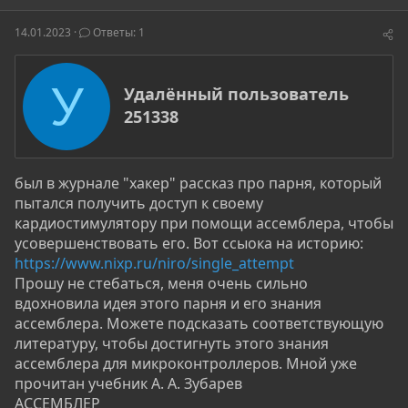
т
т
г
о
а
и
14.01.2023
Ответы: 1
р
н
т
а
е
ч
У
А
Удалённый пользователь
м
а
в
ы
л
251338
т
а
о
р
был в журнале "хакер" рассказ про парня, который
пытался получить доступ к своему
кардиостимулятору при помощи ассемблера, чтобы
усовершенствовать его. Вот ссыока на историю:
https://www.nixp.ru/niro/single_attempt
Прошу не стебаться, меня очень сильно
вдохновила идея этого парня и его знания
ассемблера. Можете подсказать соответствующую
литературу, чтобы достигнуть этого знания
ассемблера для микроконтроллеров. Мной уже
прочитан учебник А. А. Зубарев
АССЕМБЛЕР