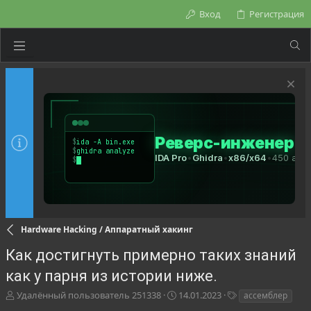
Вход
Регистрация
Hardware Hacking / Аппаратный хакинг
Как достигнуть примерно таких знаний
как у парня из истории ниже.
А
Д
Т
Удалённый пользователь 251338
14.01.2023
ассемблер
в
а
е