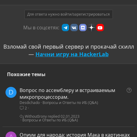
Для ответа нужно войти/зарегистрироваться
Мы в соцсетях:
Взломай свой первый сервер и прокачай скилл
—
Начни игру на HackerLab
Похожие темы
В
Вопрос по ассемблеру и встраиваемым
D
о
микропроцессорам.
Desdichado
Вопросы и Ответы по ИБ (Q&A)
п
2
р
о
WithoutIrony
02.01.2023
Вопросы и Ответы по ИБ (Q&A)
с
Опиум для народа: история Мака в картинках
A