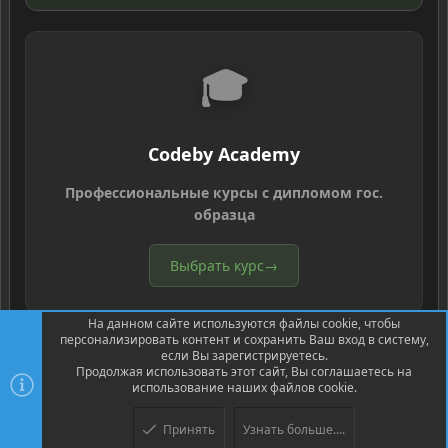
🎓
Codeby Academy
Профессиональные курсы с дипломом гос.
образца
Выбрать курс
→
На данном сайте используются файлы cookie, чтобы
персонализировать контент и сохранить Ваш вход в систему,
если Вы зарегистрируетесь.
Продолжая использовать этот сайт, Вы соглашаетесь на
использование наших файлов cookie.
®
Community platform by XenForo
© 2010-2026 XenForo Ltd.
Перевод
®
от Jumuro
Принять
Узнать больше....
Верх
Низ
XenPorta 2 PRO
© Jason Axelrod of
8WAYRUN