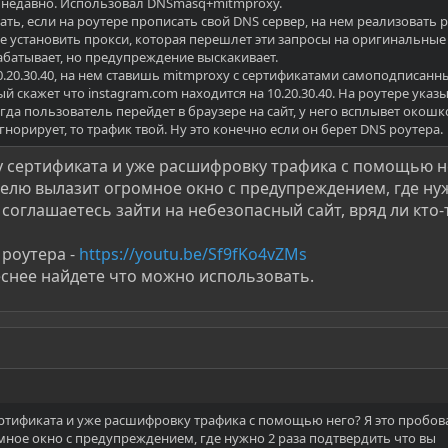
 недавно. Использовал DNSmasq+mitmproxy.
ать, если на роутере прописать свой DNS сервер, на нем реализовать 
есе установить прокси, которая перешлет эти запросы на оригинальные
рабатывает, но предупреждение выскакивает.
10.20.30.40, на нем ставишь mitmproxy с сертификатами самоподписанн
 скажет что instagram.com находится на 10.20.30.40. На роутере ука
Когда пользователь перейдет в браузере на сайт, у него всплывет окошк
норирует, то трафик твой. Ну это конечно если он берет DNS роутера.
 сертификата и уже расшифровку трафика с помощью не
елю вылазит огромное окно с предупреждением, где ну
 соглашаетесь зайти на небезопасный сайт, вряд ли кто-
роутера -
https://youtu.be/Sf9fKo4vZMs
снее найдете что можно использовать.
ртификата и уже расшифровку трафика с помощью него? Я это пробова
ное окно с предупреждением, где нужно 2 раза подтвердить что вы