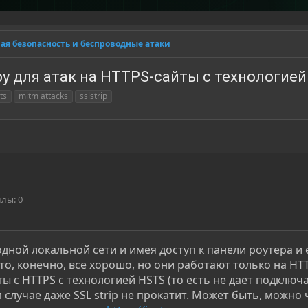
ая безопасность и беспроводные атаки
ру для атак на HTTPS-сайты с технологие
ts
mitm attacks
sslstrip
ллы
0
одной локальной сети и имея доступ к панели роутера и 
это, конечно, все хорошо, но они работают только на HTT
ы с HTTPS с технологией HSTS (то есть не дает подключ
м случае даже SSL strip не прокатит. Может быть, можно 