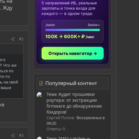
ть на
5 направлений ИБ, реальные
. Жду
зарплаты и точка входа для
каждого — в одном треде.
Junior
Senior+
100K → 600K+ ₽
/мес
#2
Открыть навигатор →
его
P. Что же
ться по
то-то
ь на свой
Популярный контент
у ваши
Тема 'Аудит прошивки
роутера: от экстракции
же
firmware до обнаружения
бэкдоров'
Сергей Попов
Воскресенье в
09:20
Ответы: 0
#3
Тема 'IMSI-catcher и