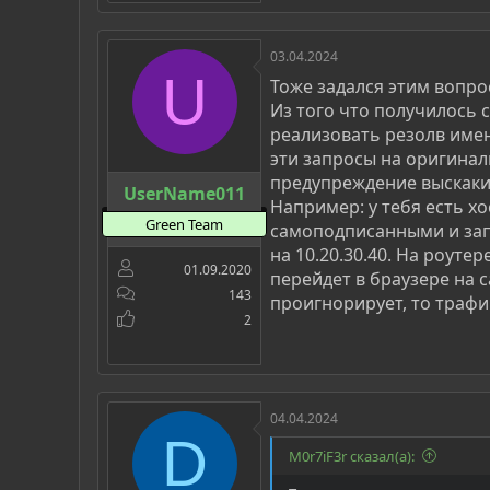
03.04.2024
U
Тоже задался этим вопр
Из того что получилось с
реализовать резолв имен
эти запросы на оригинал
предупреждение выскаки
UserName011
Например: у тебя есть хо
Green Team
самоподписанными и зап
на 10.20.30.40. На роуте
01.09.2020
перейдет в браузере на с
143
проигнорирует, то трафик
2
04.04.2024
D
M0r7iF3r сказал(а):