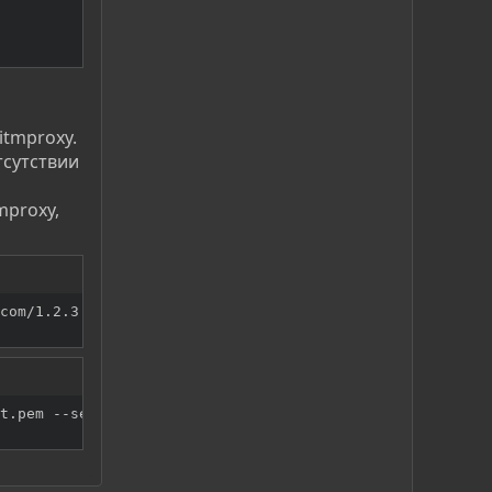
itmproxy.
тсутствии
mproxy,
com/1.2.3.4 --local
=
/instagram.com/
t.pem --set 
block_global
=
false --save-stream-file /tmp/s