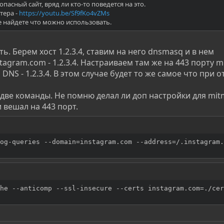
пасный сайт, вряд ли кто-то поведется на это.
тера -
https://youtu.be/Sf9fKo4vZMs
е найдете что можно использовать.
. Берем хост 1.2.3.4, ставим на него dnsmasq и в нем
tagram.com - 1.2.3.4. Настраиваем там же на 443 порту m
NS - 1.2.3.4. В этом случае будет то же самое что при о
ве команды. Не помню делал ли доп настройки для mit
и вешал на 443 порт.
og-queries --domain
=
instagram.com --address
=
/.instagram.
he --anticomp --ssl-insecure --certs instagram.com
=
./cer