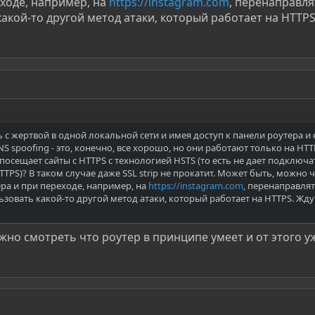
еходе, например, на
https://instagram.com
, перенаправля
акой-то другой метод атаки, который работает на HTTPS
 с жертвой в одной локальной сети и имея доступ к панели роутера и 
S spoofing - это, конечно, все хорошо, но они работают только на HTT
посещает сайты с HTTPS с технологией HSTS (то есть не дает подключа
TTPS)? В таком случае даже SSL strip не прокатит. Может быть, можно ч
ра и при переходе, например, на
https://instagram.com
, перенаправлят
зовать какой-то другой метод атаки, который работает на HTTPS. Жд
ужно смотреть что роутер в принципе умеет и от этого у