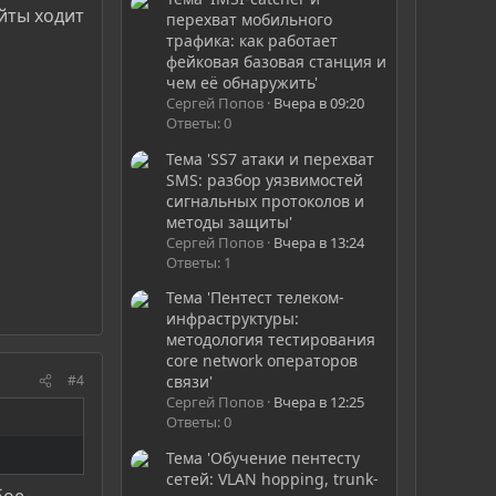
айты ходит
перехват мобильного
трафика: как работает
фейковая базовая станция и
чем её обнаружить'
Сергей Попов
Вчера в 09:20
Ответы: 0
Тема 'SS7 атаки и перехват
SMS: разбор уязвимостей
сигнальных протоколов и
методы защиты'
Сергей Попов
Вчера в 13:24
Ответы: 1
Тема 'Пентест телеком-
инфраструктуры:
методология тестирования
core network операторов
#4
связи'
Сергей Попов
Вчера в 12:25
Ответы: 0
Тема 'Обучение пентесту
сетей: VLAN hopping, trunk-
бое