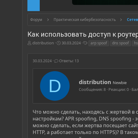
Форум
Практическая кибербезопасность
Сетев
Как использовать доступ к роуте
А
Д
Т
distribution
30.03.2024
arp spoof
dns spoof
hs
в
а
е
т
т
г
о
а
и
30.03.2024
Ответы: 13
р
н
т
а
е
ч
D
А
distribution
м
а
Newbie
в
ы
л
Сообщения
8
Реакции
0
Ба
т
а
о
р
Что можно сделать, находясь с жертвой в 
настройкам? APR spoofing, DNS spoofing - 
можно сделать, если жертва посещает сайт
HTTP, а работает только по HTTPS)? В тако