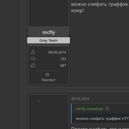
можно снифать траффик
юзер!
mcfly
Grey Team
08.09.2016
733
687
Пентест
30.03.2024
mcfly сказал(а):
можно снифать траффик HTT
Просто снифать его и см