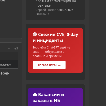
порты и сегментация на
практике'
Сергей Попов
30.07.2026
Ответы: 1
🔴 Свежие CVE, 0-day
и инциденты
То, о чём ChatGPT ещё не
#5
знает — обсуждаем в
реальном времени
нтазию)
Threat Intel →
верен
💼 Вакансии и
заказы в ИБ