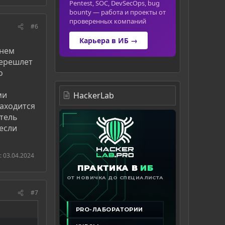
Pentest, SOC, DevSecOps, bug
bounty — работа и проекты от
проверенных компаний
#6
Карьера в ИБ →
 нем
перешлет
о
ми
HackerLab
аходится
атель
 если
:
03.04.2024
#7