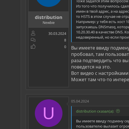
Тоже задался этим вопросом
Из того что получилось сдел
имен в твой адрес, а на адр
то HSTS в этом случае не от
distribution
Например: у тебя есть хост 
Newbie
запускаешь DNSmasq, который
10.20.30.40 в качестве DNS. 
30.03.2024
недоверенный, но если проиг
8
0
Вы имеете ввиду подмену
пробовал, там пользоват
раза подтвердить что вы
поведется на это.
Вот видео с настройками 
Может там что-то интере
05.04.2024
U
distribution сказал(а):
Вы имеете ввиду подмену се
пользователю вылазит огром