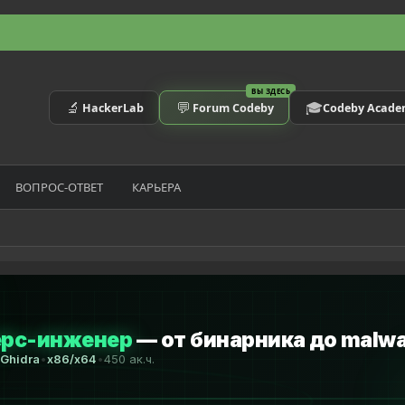
ВЫ ЗДЕСЬ
🔬
💬
🎓
HackerLab
Forum Codeby
Codeby Acad
ВОПРОС-ОТВЕТ
КАРЬЕРА