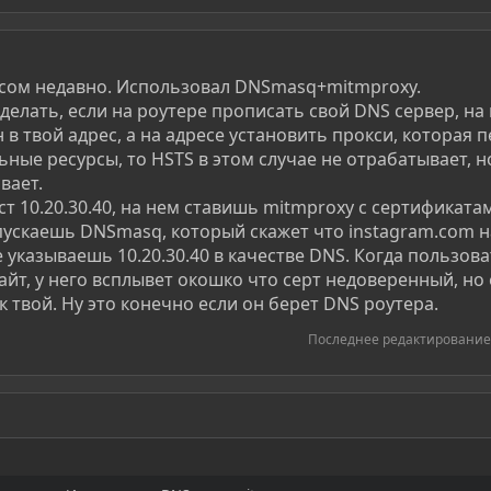
осом недавно. Использовал DNSmasq+mitmproxy.
делать, если на роутере прописать свой DNS сервер, на
 в твой адрес, а на адресе установить прокси, которая 
ьные ресурсы, то HSTS в этом случае не отрабатывает, н
вает.
ст 10.20.30.40, на нем ставишь mitmproxy с сертификата
ускаешь DNSmasq, который скажет что instagram.com н
ре указываешь 10.20.30.40 в качестве DNS. Когда пользов
айт, у него всплывет окошко что серт недоверенный, но
 твой. Ну это конечно если он берет DNS роутера.
Последнее редактирование