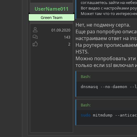
соглашаетесь зайти на небезо
Вот видео с настройками роу
UserName011
Может там что-то интересне
Green Team
Нет, не подмену серта.
01.09.2020
Еще раз попробую описать
143
настраиваем ответ на ins
2
На роутере прописываем D
HSTS.
Можно попробовать эти д
только если ssl включал 
Bash:
dnsmasq --no-daemon --l
Bash:
sudo
 mitmdump --anticac