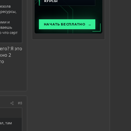
резолв
 ресурсы,
ыми и
зываешь
о что серт
го? Я это
жно 2
то
#8
л, там