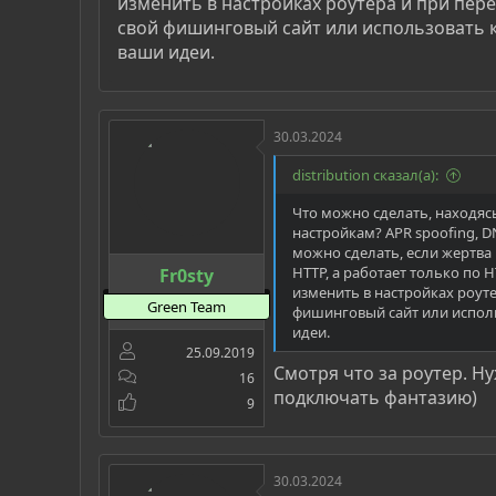
изменить в настройках роутера и при пер
свой фишинговый сайт или использовать к
ваши идеи.
30.03.2024
distribution сказал(а):
Что можно сделать, находясь
настройкам? APR spoofing, DN
можно сделать, если жертва 
HTTP, а работает только по H
Fr0sty
изменить в настройках роуте
Green Team
фишинговый сайт или исполь
идеи.
25.09.2019
Смотря что за роутер. Н
16
подключать фантазию)
9
30.03.2024