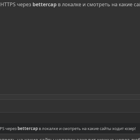
 HTTPS через
bettercap
в локалке и смотреть на какие с
PS через
bettercap
в локалке и смотреть на какие сайты ходит юзер!
отреть на какие сайты человек заходит можно через лю