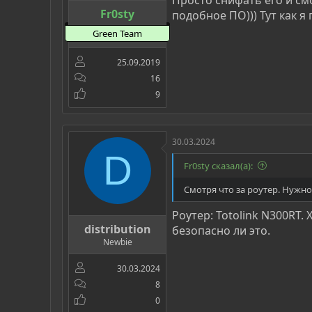
Fr0sty
подобное ПО))) Тут как я
Green Team
25.09.2019
16
9
30.03.2024
D
Fr0sty сказал(а):
Смотря что за роутер. Нужно
Роутер: Totolink N300RT.
distribution
безопасно ли это.
Newbie
30.03.2024
8
0