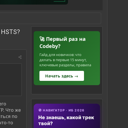
й HSTS?
🚀 Первый раз на
Codeby?
Гайд для новичков: что
делать в первые 15 минут,
ключевые разделы, правила
Начать здесь →
его
P. Что же
🧭 НАВИГАТОР · ИБ 2026
аться по
Не знаешь, какой трек
что-то
твой?