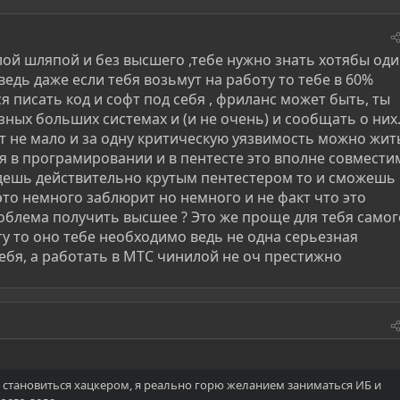
лой шляпой и без высшего ,тебе нужно знать хотябы од
едь даже если тебя возьмут на работу то тебе в 60%
я писать код и софт под себя , фриланс может быть, ты
зных больших системах и (и не очень) и сообщать о них
тят не мало и за одну критическую уязвимость можно жит
йся в програмировании и в пентесте это вполне совмест
удешь действительно крутым пентестером то и сможешь
это немного заблюрит но немного и не факт что это
роблема получить высшее ? Это же проще для тебя самог
ту то оно тебе необходимо ведь не одна серьезная
ебя, а работать в МТС чинилой не оч престижно
у становиться хацкером, я реально горю желанием заниматься ИБ и