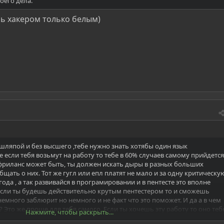
оего дела.
ь хакером только белым)
 шляпой и без высшего ,тебе нужно знать хотябы один язык
 если тебя возьмут на работу то тебе в 60% случаев самому прийдется
, фриланс может быть, ты должен искать дыры в разных больших
общать о них. Тот же гугл или епл платят не мало и за одну критическу
да , а так развивайся в програмировании и в пентесте это вполне
если ты будешь действительно крутым пентестером то и сможешь
немного заблюрит но немного и не факт что это поможет. И да а в чем
Это же проще для тебя самого. Если ты хочешь эту работу то оно теб
Нажмите, чтобы раскрыть...
ьезная организация не наймет тебя, а работать в МТС чинилой не оч