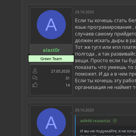
29.10.2020
A
Если ты хочешь стать бе
язык програмирования , в
случаев самому прийдетс
должен искать дыры в ра
Тот же гугл или епл пла
alast0r
полгода , а так развива
Green Team
вещи. Просто если ты б
показать что умеешь то 
27.05.2020
поможет. И да а в чем п
31
Если ты хочешь эту рабо
14
организация не наймет т
29.10.2020
A
adik66 сказал(а):
И вы не подумайте, я не хоч