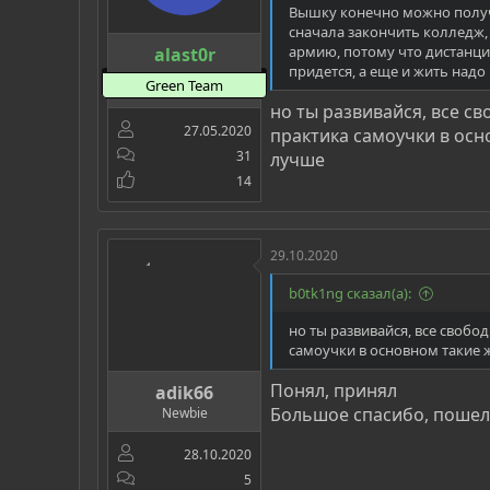
Вышку конечно можно получи
сначала закончить колледж, 
армию, потому что дистанцио
alast0r
придется, а еще и жить надо
Green Team
но ты развивайся, все с
27.05.2020
практика самоучки в осн
31
лучше
14
29.10.2020
b0tk1ng сказал(а):
но ты развивайся, все свобо
самоучки в основном такие 
Понял, принял
adik66
Большое спасибо, пошел 
Newbie
28.10.2020
5