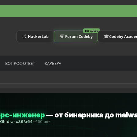
ВЫ ЗДЕСЬ
🔬
💬
🎓
HackerLab
Forum Codeby
Codeby Acad
ВОПРОС-ОТВЕТ
КАРЬЕРА