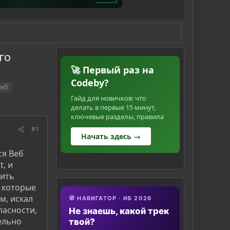
го
🚀 Первый раз на
Codeby?
 иб
Гайд для новичков: что
делать в первые 15 минут,
ключевые разделы, правила
#1
Начать здесь →
ся Веб
t, и
чить
, которые
м, искал
🧭 НАВИГАТОР · ИБ 2026
асности,
Не знаешь, какой трек
ельно
твой?