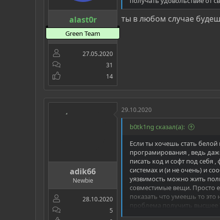
получать удовольствие от св
ты в любом случае будеш
alast0r
Green Team
27.05.2020
31
14
29.10.2020
b0tk1ng сказал(а):
Если ты хочешь стать белой
програмирования , ведь даже
писать код и софт под себя 
системах и (и не очень) и со
adik66
уязвимость можно жить полго
Newbie
совместимые вещи. Просто 
показать что умеешь то это 
28.10.2020
проблема получить высшее ? 
5
необходимо ведь не одна сер