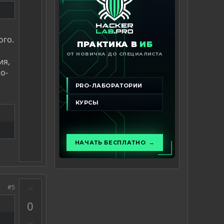
ого.
ия,
о-
З
#5
а
0
П