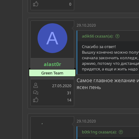
0
29.10.2020
A
adik66 сказал(а):
Спасибо за ответ!
Вышку конечно можно получи
сначала закончить колледж, 
армию, потому что дистанцио
alast0r
придется, а еще и жить надо
Green Team
Самое главное желание и
27.05.2020
ясен пень
31
14
29.10.2020
b0tk1ng сказал(а):