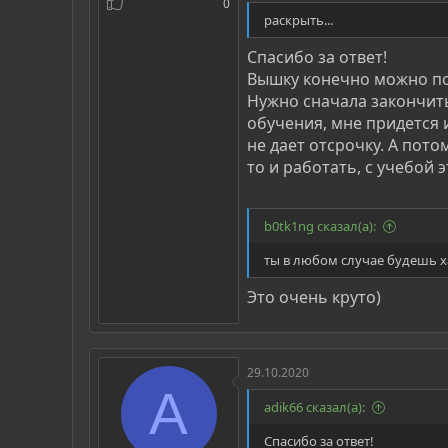
0
престижно
раскрыть...
Спасибо за ответ!
Вышку конечно можно пол
Нужно сначала закончить
обучения, мне придется 
не дает отсрочку. А пото
то и работать, с учебой
b0tk1ng сказал(а):
ты в любом случае будешь 
Это очень круто)
29.10.2020
A
adik66 сказал(а):
Спасибо за ответ!