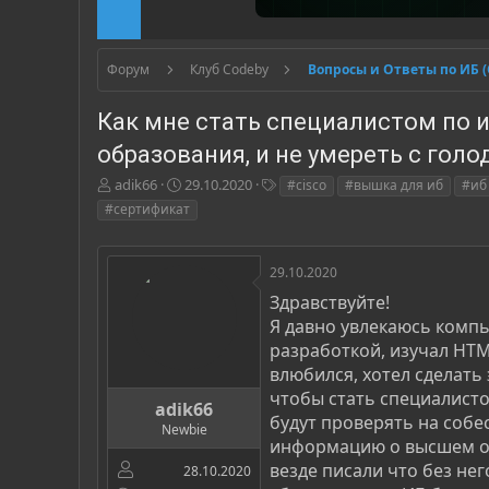
Форум
Клуб Codeby
Вопросы и Ответы по ИБ 
Как мне стать специалистом по
образования, и не умереть с голо
А
Д
Т
adik66
29.10.2020
#cisco
#вышка для иб
#иб
в
а
е
#сертификат
т
т
г
о
а
и
р
н
29.10.2020
т
а
Здравствуйте!
е
ч
м
а
Я давно увлекаюсь компью
ы
л
разработкой, изучал HTML
а
влюбился, хотел сделать
чтобы стать специалисто
adik66
будут проверять на собес
Newbie
информацию о высшем об
везде писали что без не
28.10.2020