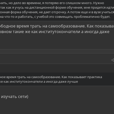
ть, но дело во времени, я потеряю его слишком много. Нужно
так как я учусь на дистанционной форме обучения, мне придется идти
нная форма обучения, не дает отсрочку. А потом еще и в вузе учитьс
 на что-то и работать, с учебой это совмещать проблематично будет.
вободное время трать на самообразование. Как показыва
овном такие же как институтокончатели а иногда даже
дное время трать на самообразование. Как показывает практика
же как институтокончатели а иногда даже лучше
изучать сети)