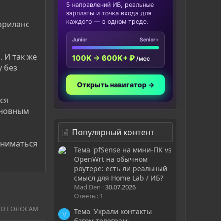
5 направлений ИБ, реальные
зарплаты и точка входа для
каждого — в одном треде.
 фриланс
Junior
Senior+
 И так же
100K → 600K+ ₽
/мес
у без
Открыть навигатор →
тся
сновным
Популярный контент
аниматься
Тема 'pfSense на мини-ПК vs
OpenWrt на обычном
роутере: есть ли реальный
смысл для Home Lab / ИБ?'
Mad Den
30.07.2026
Ответы: 1
ПО ГОЛОСАМ
Тема 'Украли контакты
V
багом телеграм'