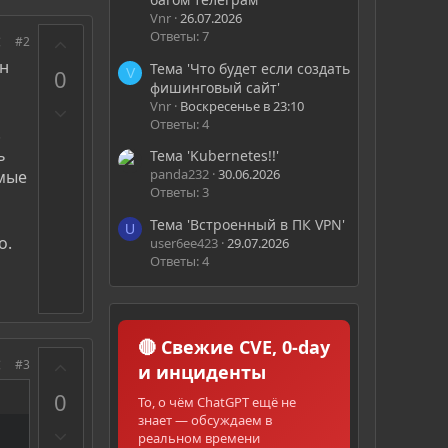
Vnr
26.07.2026
Ответы: 7
З
#2
а
ин
Тема 'Что будет если создать
0
V
фишинговый сайт'
Vnr
Воскресенье в 23:10
П
Ответы: 4
р
.
о
ь
Тема 'Kubernetes!!'
т
panda232
30.06.2026
имые
Ответы: 3
и
в
Тема 'Встроенный в ПК VPN'
U
о.
user6ee423
29.07.2026
Ответы: 4
🔴 Свежие CVE, 0-day
З
#3
и инциденты
а
0
То, о чём ChatGPT ещё не
знает — обсуждаем в
П
реальном времени