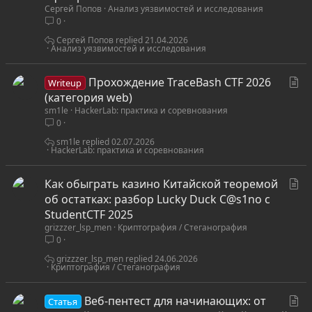
Сергей Попов
Анализ уязвимостей и исследования
т
0
ь
я
Сергей Попов
21.04.2026
Анализ уязвимостей и исследования
С
Прохождение TraceBash CTF 2026
Writeup
т
(категория web)
sm1le
HackerLab: практика и соревнования
а
0
т
ь
sm1le
02.07.2026
HackerLab: практика и соревнования
я
С
Как обыграть казино Китайской теоремой
т
об остатках: разбор Lucky Duck C@s1no с
а
StudentCTF 2025
grizzzer_lsp_men
Криптография / Стеганография
т
0
ь
я
grizzzer_lsp_men
24.06.2026
Криптография / Стеганография
С
Веб-пентест для начинающих: от
Статья