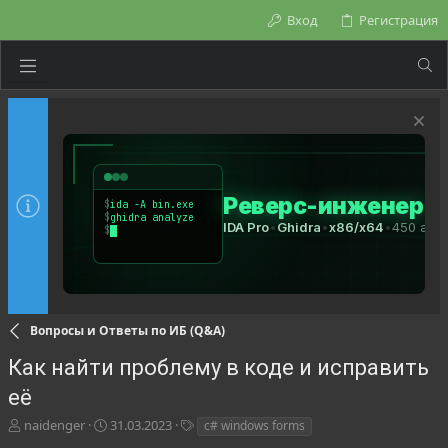
Вход
Регистрация
Вопросы и Ответы по ИБ (Q&A)
Как найти проблему в коде и исправить
её
А
Д
Т
naidenger
31.03.2023
c# windows forms
в
а
е