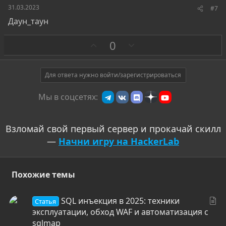
31.03.2023
#7
Даун_таун
З
П
0
а
р
о
т
Для ответа нужно войти/зарегистрироваться
и
Мы в соцсетях:
в
Взломай свой первый сервер и прокачай скилл
—
Начни игру на HackerLab
Похожие темы
С
SQL инъекция в 2025: техники
Статья
т
эксплуатации, обход WAF и автоматизация с
а
sqlmap