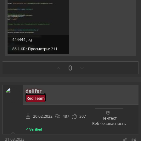
444444.jpg
86,1 КБ · Просмотры: 211
З
П
0
а
р
о
т
delifer
и
Red Team
в
20.02.2022
487
307
Пентест
Веб-безопасность
✓ Verified
31.03.2023
#4