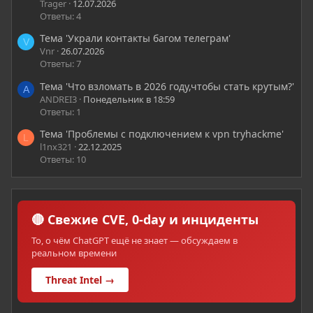
Trager
12.07.2026
Ответы: 4
Тема 'Украли контакты багом телеграм'
V
Vnr
26.07.2026
Ответы: 7
Тема 'Что взломать в 2026 году,чтобы стать крутым?'
A
ANDREI3
Понедельник в 18:59
Ответы: 1
Тема 'Проблемы с подключением к vpn tryhackme'
L
l1nx321
22.12.2025
Ответы: 10
🔴 Свежие CVE, 0-day и инциденты
То, о чём ChatGPT ещё не знает — обсуждаем в
реальном времени
Threat Intel →