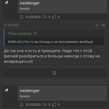
т
naidenger
и
Newbie
в
31.03.2023
5
0
31.03.2023
#6
Trixxx сказал(а):
В 666-ой )) Что то вы походу и не программист вообще)
Да так оно и есть в принципе. Надо ток с этой
фигнёй разобраться и больше никогда к этому не
возвращаться)
З
П
0
а
р
о
т
naidenger
и
Newbie
в
31.03.2023
5
0