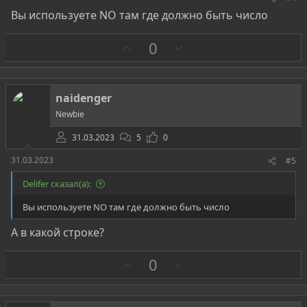
Вы используете NO там где должно быть число
З
П
0
а
р
о
т
naidenger
и
Newbie
в
31.03.2023
5
0
31.03.2023
#5
Delifer сказал(а):
Вы используете NO там где должно быть число
А в какой строке?
З
П
0
а
р
о