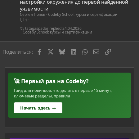
т
настройки окружения до первой найденной
а
уязвимости
Сергей Попов
Codeby School: курсы и сертификации
т
1
ь
я
tatagaspadar
24.04.2026
Codeby School: курсы и сертификации
Facebook
X
Bluesky
LinkedIn
WhatsApp
Электронная по
Ссылка
Поделиться:
🚀 Первый раз на Codeby?
Гайд для новичков: что делать в первые 15 минут,
ключевые разделы, правила
Начать здесь →