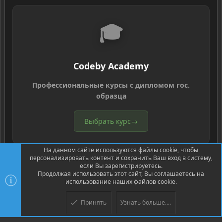
🎓
Codeby Academy
Профессиональные курсы с дипломом гос.
образца
Выбрать курс
→
На данном сайте используются файлы cookie, чтобы
персонализировать контент и сохранить Ваш вход в систему,
если Вы зарегистрируетесь.
Продолжая использовать этот сайт, Вы соглашаетесь на
использование наших файлов cookie.
®
Community platform by XenForo
© 2010-2026 XenForo Ltd.
Перевод
®
от Jumuro
Принять
Узнать больше....
XenPorta 2 PRO
© Jason Axelrod of
8WAYRUN