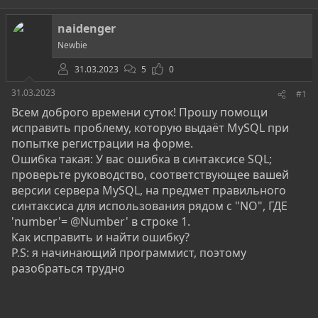
т
т
г
о
а
и
naidenger
р
н
Newbie
т
а
е
ч
31.03.2023
5
0
м
а
ы
л
31.03.2023
#1
а
Всем доброго времени суток! Прошу помощи
исправить проблему, которую выдаёт MySQL при
попытке регистрации на форме.
Ошибка такая: У вас ошибка в синтаксисе SQL;
проверьте руководство, соответствующее вашей
версии сервера MySQL, на предмет правильного
синтаксиса для использования рядом с "NO", ГДЕ
'number'=
@Number
' в строке 1.
Как исправить и найти ошибку?
P.S: я начинающий программист, поэтому
разобраться трудно