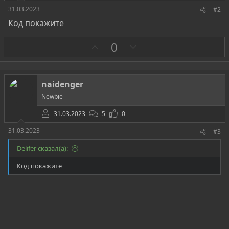
31.03.2023
#2
Код покажите
З
П
0
а
р
о
т
naidenger
и
Newbie
в
31.03.2023
5
0
31.03.2023
#3
Delifer сказал(а):
Код покажите