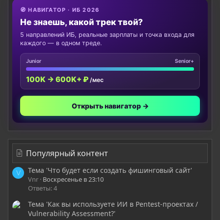
🧭 НАВИГАТОР · ИБ 2026
Не знаешь, какой трек твой?
5 направлений ИБ, реальные зарплаты и точка входа для
каждого — в одном треде.
Junior
Senior+
100K → 600K+ ₽
/мес
Открыть навигатор →
Популярный контент
Тема 'Что будет если создать фишинговый сайт'
V
Vnr
Воскресенье в 23:10
Ответы: 4
Тема 'Как вы используете ИИ в Pentest-проектах /
Vulnerability Assessment?'