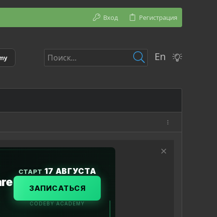
Вход
Регистрация
En
emy