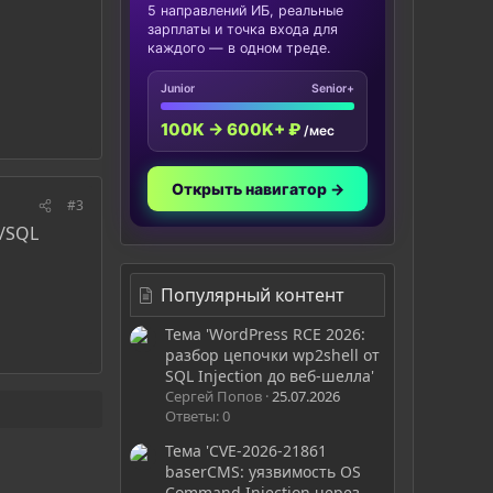
5 направлений ИБ, реальные
зарплаты и точка входа для
каждого — в одном треде.
Junior
Senior+
100K → 600K+ ₽
/мес
Открыть навигатор →
#3
д/SQL
Популярный контент
Тема 'WordPress RCE 2026:
разбор цепочки wp2shell от
SQL Injection до веб-шелла'
Сергей Попов
25.07.2026
Ответы: 0
Тема 'CVE-2026-21861
baserCMS: уязвимость OS
Command Injection через