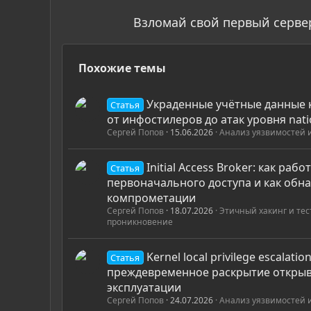
Взломай свой первый серве
Похожие темы
Украденные учётные данные к
Статья
от инфостилеров до атак уровня nati
Сергей Попов
15.06.2026
Анализ уязвимостей 
Initial Access Broker: как раб
Статья
первоначального доступа и как обн
компрометации
Сергей Попов
18.07.2026
Этичный хакинг и те
проникновение
Kernel local privilege escalati
Статья
преждевременное раскрытие открыв
эксплуатации
Сергей Попов
24.07.2026
Анализ уязвимостей 