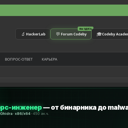
ВЫ ЗДЕСЬ
🔬
💬
🎓
HackerLab
Forum Codeby
Codeby Acad
ВОПРОС-ОТВЕТ
КАРЬЕРА