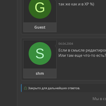
G
так же как и в XP %)
Guest
04.04.2004
S
Если в смысле редактиров
Или там еще что-то есть
shm
Закрыто для дальнейших ответов.
Мы в с