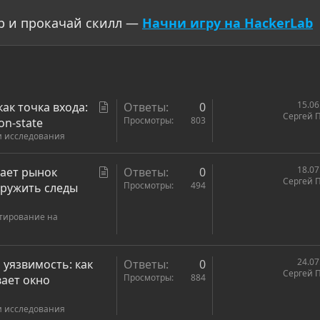
р и прокачай скилл —
Начни игру на HackerLab
С
15.06
ак точка входа:
Ответы
0
Сергей 
т
Просмотры
803
on-state
и исследования
а
т
ь
С
18.07
отает рынок
Ответы
0
Сергей 
я
т
Просмотры
494
аружить следы
а
стирование на
т
ь
я
24.07
on уязвимость: как
Ответы
0
Сергей 
Просмотры
884
ает окно
и исследования