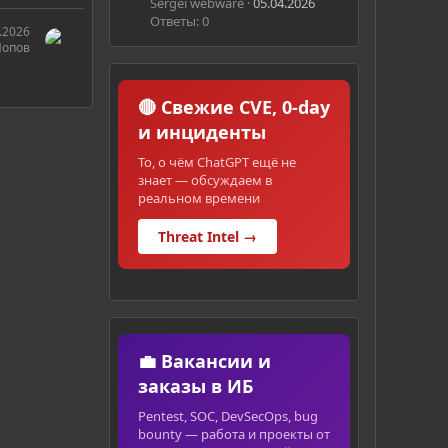
Sergei webware
05.04.2026
Ответы: 0
.2026
Попов
🔴 Свежие CVE, 0-day
и инциденты
То, о чём ChatGPT ещё не
знает — обсуждаем в
реальном времени
Threat Intel →
💼 Вакансии и
заказы в ИБ
Pentest, SOC, DevSecOps, bug
bounty — работа и проекты от