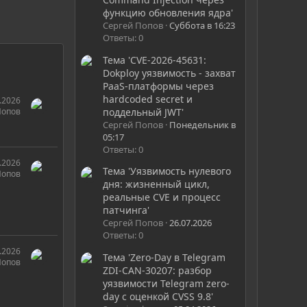
функцию обновления ядра'
Сергей Попов
Суббота в 16:23
Ответы: 0
Тема 'CVE-2026-45631:
Dokploy уязвимость - захват
PaaS-платформы через
hardcoded secret и
.2026
поддельный JWT'
Попов
Сергей Попов
Понедельник в
05:17
Ответы: 0
.2026
Тема 'Уязвимость нулевого
Попов
дня: жизненный цикл,
реальные CVE и процесс
патчинга'
Сергей Попов
26.07.2026
Ответы: 0
.2026
Тема 'Zero-Day в Telegram
Попов
ZDI-CAN-30207: разбор
уязвимости Telegram zero-
day с оценкой CVSS 9.8'