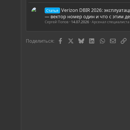
Verizon DBIR 2026: эксплуата
Статья
— вектор номер один и что с этим д
Сергей Попов
14.07.2026
Арсенал специалиста
Facebook
X
Bluesky
LinkedIn
WhatsApp
Элект
С
Поделиться: