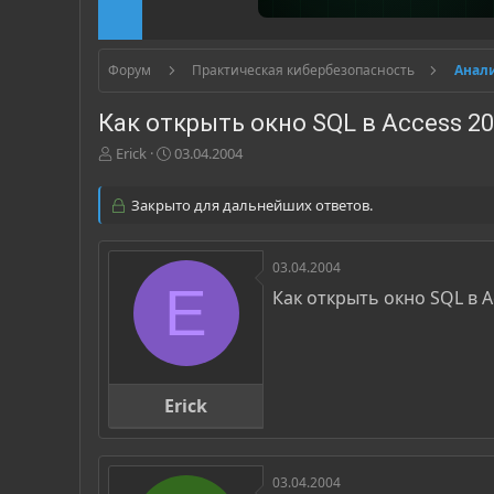
Форум
Практическая кибербезопасность
Анал
Как открыть окно SQL в Access 2
А
Д
Erick
03.04.2004
в
а
т
т
Закрыто для дальнейших ответов.
о
а
р
н
т
а
03.04.2004
е
ч
E
м
а
Как открыть окно SQL в A
ы
л
а
Erick
03.04.2004