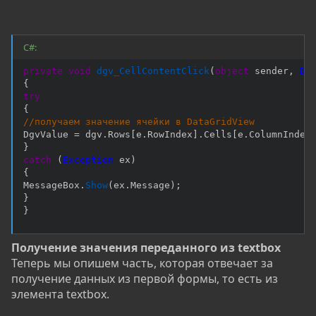
C#:
private
void
dgv_CellContentClick
(
object
 sender
,
Da
{
try
{
//получаем значение ячейки в DataGridView
DgvValue 
=
 dgv
.
Rows
[
e
.
RowIndex
]
.
Cells
[
e
.
ColumnIndex
}
catch
(
Exception
 ex
)
{
MessageBox
.
Show
(
ex
.
Message
)
;
}
}
Получение значения переданного из textbox
Теперь мы опишем часть, которая отвечает за
получение данных из первой формы, то есть из
элемента textbox.