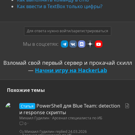
Как ввести в TextBox только цифры?
Для ответа нужно войти/зарегистрироваться
Мы в соцсетях:
Взломай свой первый сервер и прокачай скилл
—
Начни игру на HackerLab
Похожие темы
С
PowerShell для Blue Team: detection
Статья
т
и response скрипты
Михаил Гудилин
Арсенал специалиста по ИБ
а
0
т
ь
Михаил Гудилин
24.03.2026