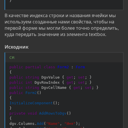
}
В качестве индекса строки и названия ячейки мы
используем созданные нами свойства, чтобы на
первой форме мы могли более точно определить,
куда передать значение из элемента textbox.
Исходник
C#:
public
partial
class
Form2
:
Form
{
public
string
 DgvValue 
{
get
;
set
;
}
public
int
 DgvRowIndex 
{
get
;
set
;
}
public
string
 DgvCellName 
{
get
;
set
;
}
public
Form2
(
)
{
InitializeComponent
(
)
;
}
private
void
AddRowsToDgv
(
)
{
dgv
.
Columns
.
Add
(
"Name"
,
"Имя"
)
;