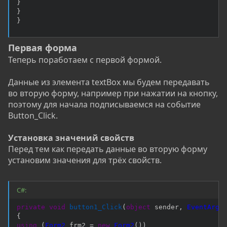
}
}
}
Первая форма
Теперь поработаем с первой формой.
Данные из элемента textBox мы будем передавать
во вторую форму, например при нажатии на кнопку,
поэтому для начала подписываемся на событие
Button_Click.
Установка значений свойств
Перед тем как передать данные во вторую форму
установим значения для трёх свойств.
C#:
private
void
button1_Click
(
object
 sender
,
EventArgs
{
using
(
Form2
 frm2 
=
new
Form2
(
)
)