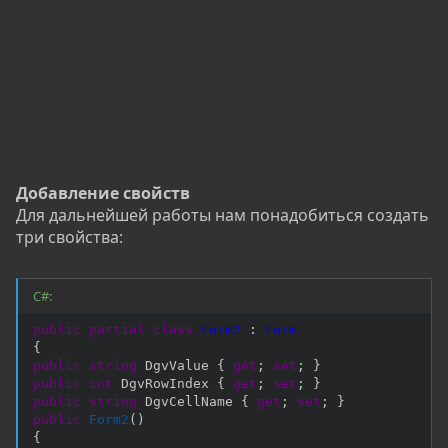
Добавление свойств
Для дальнейшей работы нам понадобиться создать
три свойства:
C#:
public
partial
class
Form2
:
Form
{
public
string
 DgvValue 
{
get
;
set
;
}
public
int
 DgvRowIndex 
{
get
;
set
;
}
public
string
 DgvCellName 
{
get
;
set
;
}
public
Form2
(
)
{