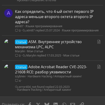
Арсенал специалиста по ИБ
я
Как определить, что 4-ый октет первого IP
A
адреса меньше второго октета второго IP
адреса?
atm87
Языки программирования
atm87
25.07.2024
Языки программирования
0
С
ASM. Внутреннее устройство
Статья
т
механизма LPC, ALPC
Marylin
Мои статьи
а
Marylin
17.03.2025
Мои статьи
0
т
ь
С
Adobe Acrobat Reader CVE-2023-
я
Статья
т
21608 RCE: разбор уязвимости
szybnev
Hardware Hacking / Аппаратный хакинг
а
4
т
ь
error404_not-found
22.03.2023
Hardware Hacking / Аппаратный хакинг
я
Facebook
X
Bluesky
LinkedIn
WhatsApp
Электронная по
Ссылка
Поделиться: