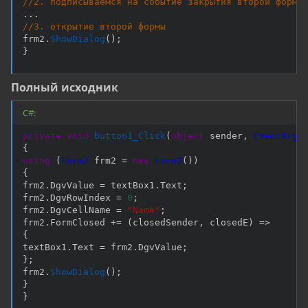
//2. подписываемся на событие закрытия второй формы
.
.
.
//3. открытие второй формы
frm2
.
ShowDialog
(
)
;
}
Полный исходник
C#:
private
void
button1_Click
(
object
 sender
,
EventArgs
{
using
(
Form2
 frm2 
=
new
Form2
(
)
)
{
frm2
.
DgvValue 
=
 textBox1
.
Text
;
frm2
.
DgvRowIndex 
=
0
;
frm2
.
DgvCellName 
=
"Name"
;
frm2
.
FormClosed 
+=
(
closedSender
,
 closedE
)
=>
{
textBox1
.
Text 
=
 frm2
.
DgvValue
;
}
;
frm2
.
ShowDialog
(
)
;
}
}