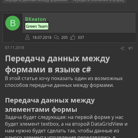
т
т
г
о
а
и
р
н
BKeaton
т
а
B
е
ч
Green Team
м
а
ы
л
18.07.2018
205
337
а
07.11.2018
#1
Передача данных между
формами в языке c#
В этой статье хочу показать один из возможных
способов передачи данных между формами.
Передача данных между
элементами формы
Задача будет следующая: на первой форме у нас
будет элемент textbox, а на второй DataGridView и
нам нужно будет сделать так, чтобы данные из
одного элемента управления передавались в