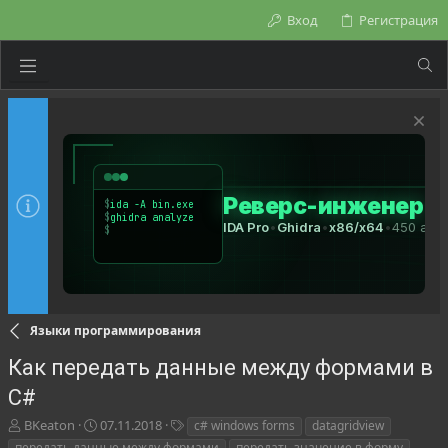
Вход
Регистрация
Языки программирования
Как передать данные между формами в
C#
А
Д
Т
BKeaton
07.11.2018
c# windows forms
datagridview
в
а
е
передать данные между формами
передать значение в форму