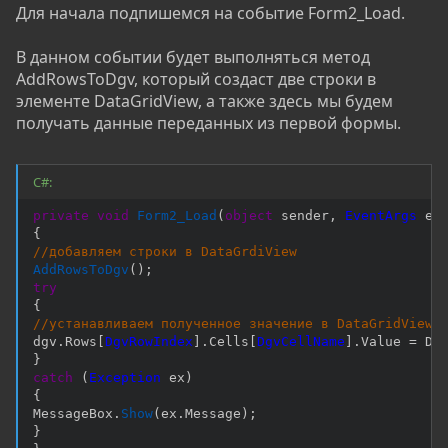
Для начала подпишемся на событие Form2_Load.
В данном событии будет выполняться метод
AddRowsToDgv, который создаст две строки в
элементе DataGridView, а также здесь мы будем
получать данные переданных из первой формы.
C#:
private
void
Form2_Load
(
object
 sender
,
EventArgs
 e
)
{
//добавляем строки в DataGrdiView
AddRowsToDgv
(
)
;
try
{
//устанавливаем полученное значение в DataGridView
dgv
.
Rows
[
DgvRowIndex
]
.
Cells
[
DgvCellName
]
.
Value 
=
 Dg
}
catch
(
Exception
 ex
)
{
MessageBox
.
Show
(
ex
.
Message
)
;
}