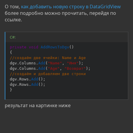
О том,
как добавить новую строку в DataGridView
более подробно можно прочитать, перейдя по
ссылке.
C#:
private
void
AddRowsToDgv
(
)
{
//создаём две ячейки: Name и Age
dgv
.
Columns
.
Add
(
"Name"
,
"Имя"
)
;
dgv
.
Columns
.
Add
(
"Age"
,
"Возврат"
)
;
//создаём и добавляем две строки
dgv
.
Rows
.
Add
(
)
;
dgv
.
Rows
.
Add
(
)
;
}
результат на картинке ниже