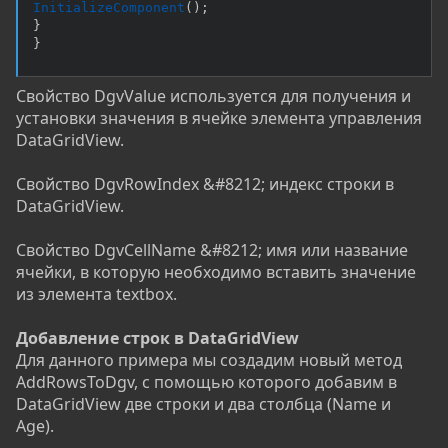
InitializeComponent
(
)
;
}
}
Свойство DgvValue используется для получения и
установки значения в ячейке элемента управления
DataGridView.
Свойство DgvRowIndex &#8212; индекс строки в
DataGridView.
Свойство DgvCellName &#8212; имя или название
ячейки, в которую необходимо вставить значение
из элемента textbox.
Добавление строк в DataGridView
Для данного примера мы создадим новый метод
AddRowsToDgv, с помощью которого добавим в
DataGridView две строки и два столбца (Name и
Age).