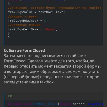
{
//значение, которое будет передаваться из textbox
frm2
.
DgvValue 
=
 textBox1
.
Text
;
//индекс строки
frm2
.
DgvRowIndex 
=
0
;
//название ячейки
frm2
.
DgvCellName 
=
"Name"
;
}
}
Событие FormClosed
Затем здесь же подписываемся на событие
FormClosed. Сделаем мы это для того, чтобы, во-
первых, отловить момент закрытия второй формы,
а во-вторых, таким образом, мы сможем получить
(на первой форме) переданное значение, которое
затем установим в textbox.
C#:
private
void
button1_Click
(
object
 sender
,
EventArgs