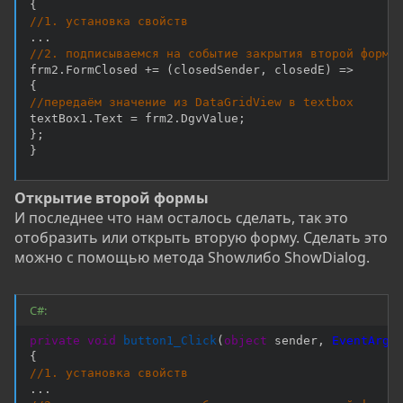
{
//1. установка свойств
.
.
.
//2. подписываемся на событие закрытия второй формы
frm2
.
FormClosed 
+=
(
closedSender
,
 closedE
)
=>
{
//передаём значение из DataGridView в textbox
textBox1
.
Text 
=
 frm2
.
DgvValue
;
}
;
}
Открытие второй формы
И последнее что нам осталось сделать, так это
отобразить или открыть вторую форму. Сделать это
можно с помощью метода Showлибо ShowDialog.
C#:
private
void
button1_Click
(
object
 sender
,
EventArgs
{
//1. установка свойств
.
.
.