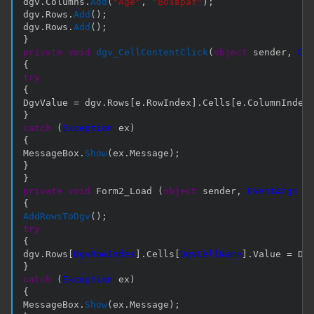
dgv
.
Columns
.
Add
(
"Age"
,
"Возврат"
)
;
dgv
.
Rows
.
Add
(
)
;
dgv
.
Rows
.
Add
(
)
;
}
private
void
dgv_CellContentClick
(
object
 sender
,
Da
{
try
{
DgvValue 
=
 dgv
.
Rows
[
e
.
RowIndex
]
.
Cells
[
e
.
ColumnIndex
}
catch
(
Exception
 ex
)
{
MessageBox
.
Show
(
ex
.
Message
)
;
}
}
private
void
 Form2_Load 
(
object
 sender
,
EventArgs
 e
{
AddRowsToDgv
(
)
;
try
{
dgv
.
Rows
[
DgvRowIndex
]
.
Cells
[
DgvCellName
]
.
Value 
=
 Dg
}
catch
(
Exception
 ex
)
{
MessageBox
.
Show
(
ex
.
Message
)
;