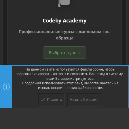
🎓
Codeby Academy
Профессиональные курсы с дипломом гос.
образца
Выбрать курс
→
На данном сайте используются файлы cookie, чтобы
персонализировать контент и сохранить Ваш вход в систему,
если Вы зарегистрируетесь.
Продолжая использовать этот сайт, Вы соглашаетесь на
использование наших файлов cookie.
®
Community platform by XenForo
© 2010-2026 XenForo Ltd.
Перевод
®
от Jumuro
Принять
Узнать больше....
Верх
Низ
XenPorta 2 PRO
© Jason Axelrod of
8WAYRUN