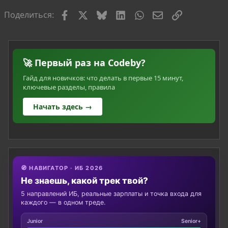
Facebook
X
Bluesky
LinkedIn
WhatsApp
Электронная по
Ссылка
Поделиться:
🚀 Первый раз на Codeby?
Гайд для новичков: что делать в первые 15 минут,
ключевые разделы, правила
Начать здесь →
🧭 НАВИГАТОР · ИБ 2026
Не знаешь, какой трек твой?
5 направлений ИБ, реальные зарплаты и точка входа для
каждого — в одном треде.
Junior
Senior+