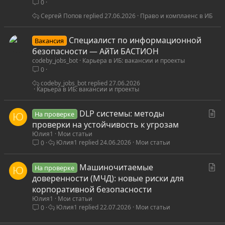
0
ь
я
Сергей Попов
27.06.2026
Право и комплаенс в ИБ
Специалист по информационной
Вакансия
безопасности — АйТи БАСТИОН
codeby_jobs_bot
Карьера в ИБ: вакансии и проекты
0
codeby_jobs_bot
27.06.2026
Карьера в ИБ: вакансии и проекты
С
DLP системы: методы
На проверке
Ю
т
проверки на устойчивость к угрозам
Юлия1
Мои статьи
а
Юлия1
24.06.2026
Мои статьи
0
т
ь
С
Машиночитаемые
я
На проверке
Ю
т
доверенности (МЧД): новые риски для
а
корпоративной безопасности
Юлия1
Мои статьи
т
Юлия1
22.07.2026
Мои статьи
0
ь
я