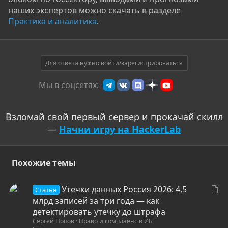
наших экспертов можно скачать в разделе
Практика и аналитика
.
Для ответа нужно войти/зарегистрироваться
Мы в соцсетях:
Взломай свой первый сервер и прокачай скилл
—
Начни игру на HackerLab
Похожие темы
С
Утечки данных Россия 2026: 4,5
Статья
т
млрд записей за три года — как
а
детектировать утечку до штрафа
Сергей Попов
Право и комплаенс в ИБ
т