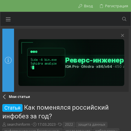
Вход
Регистрация
Мои статьи
Как поменялся российский
Статья
инфобез за год?
А
Д
Т
searchinform
17.03.2023
2022
защита данных
в
а
е
информационная безопасность
исследование
киберугрозы