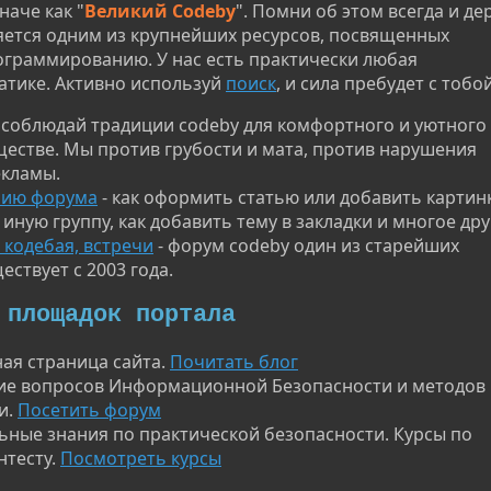
наче как "
Великий Codeby
". Помни об этом всегда и д
яется одним из крупнейших ресурсов, посвященных
ограммированию. У нас есть практически любая
атике. Активно используй
поиск
, и сила пребудет с тобой
 соблюдай традиции codeby для комфортного и уютного
естве. Мы против грубости и мата, против нарушения
екламы.
нию форума
- как оформить статью или добавить картинк
и иную группу, как добавить тему в закладки и многое дру
кодебая, встречи
- форум codeby один из старейших
ествует с 2003 года.
 площадок портала
ная страница сайта.
Почитать блог
ие вопросов Информационной Безопасности и методов
и.
Посетить форум
ьные знания по практической безопасности. Курсы по
нтесту.
Посмотреть курсы