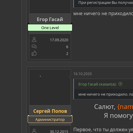
При регистрации Вы получил
мне ничего не приходило
Егор Гасай
One Level
17.09.2020
6
2
16.10.2020
Егор Гасай сказал(а):
мне ничего не приходило. п
Салют,
{nam
Сергей Попов
Я помогу
Администратор
Первое, что ты должен у
30.12.2015