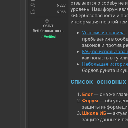
отзывается о codeby не и
6 227
уровень. Наш форум явл
6 968
кибербезопасности и пр
информация по этой тем
OSINT
Веб-безопасность
Условия и правила
-
✓ Verified
пребывания в сообщ
законов и против р
FAQ по использова
как попасть в ту ил
Небольшая история 
бордов рунета и сущ
Список основных
Блог
— она же глав
Форум
— обсужден
защиты информаци
Школа ИБ
— актуал
защите данных и пе