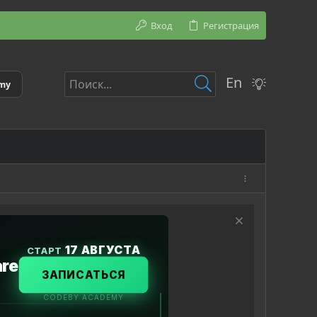
Вход
Регистрация
En
emy