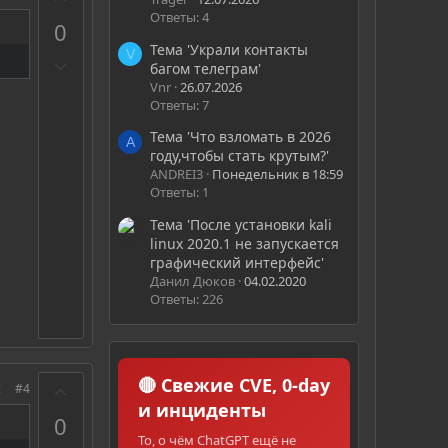
а
Ответы: 4
0
Тема 'Украли контакты
V
П
багом телеграм'
р
Vnr
26.07.2026
о
Ответы: 7
т
Тема 'Что взломать в 2026
A
и
году,чтобы стать крутым?'
в
ANDREI3
Понедельник в 18:59
Ответы: 1
Тема 'После установки kali
linux 2020.1 не запускается
графический интерфейс'
Данил Дюков
04.02.2020
Ответы: 226
🔴 Свежие CVE, 0-day
З
#4
а
и инциденты
0
То, о чём ChatGPT ещё не