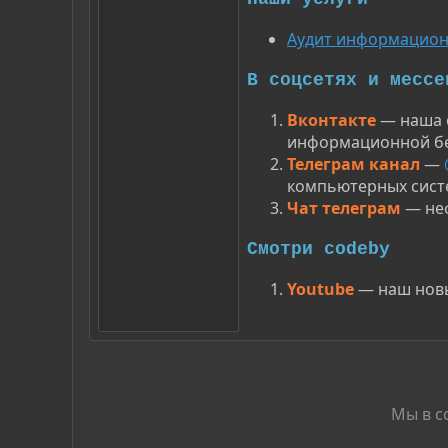
Аудит информацион
В соцсетях и мессе
Вконтакте
— наша о
информационной бе
Телеграм канал
—
компьютерных сист
Чат телеграм
— неф
Смотри codeby
Youtube
— наш нов
Мы в с