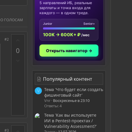
5 направлений ИБ, реальные
зарплаты и точка входа для
каждого — в одном треде.
ПО ГОЛОСАМ
Junior
Senior+
100K → 600K+ ₽
/мес
З
#2
а
0
Открыть навигатор →
П
р
о
т
Популярный контент
и
Тема 'Что будет если создать
в
V
фишинговый сайт'
Vnr
Воскресенье в 23:10
Ответы: 4
Тема 'Как вы используете
ИИ в Pentest-проектах /
Vulnerability Assessment?'
З
#3
Trager
12.07.2026