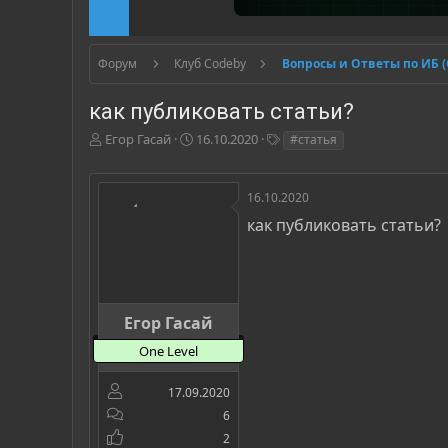
Форум
Клуб Codeby
Вопросы и Ответы по ИБ 
как публиковать статьи?
А
Д
Т
Егор Гасай
16.10.2020
#статья
в
а
е
т
т
г
о
а
и
16.10.2020
р
н
как публиковать статьи?
т
а
е
ч
м
а
ы
л
а
Егор Гасай
One Level
17.09.2020
6
2