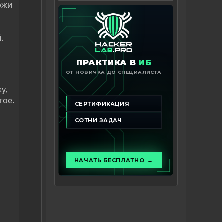
ержи
.
у,
гое.