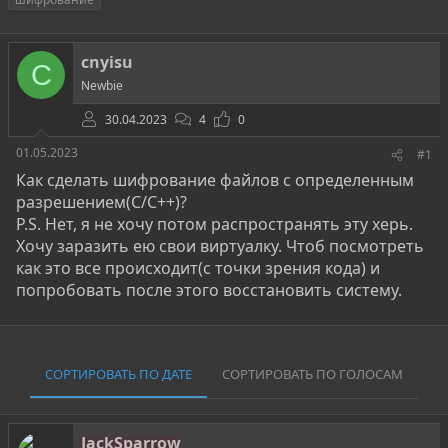
т
т
г
о
а
и
р
н
cnyisu
т
а
C
е
ч
Newbie
м
а
ы
л
30.04.2023
4
0
а
01.05.2023
#1
Как сделать шифрование файлов с определенным
разрешением(C/C++)?
P.S. Нет, я не хочу потом распространять эту херь.
Хочу заразить ею свои виртуалку. Чтоб посмотреть
как это все происходит(с точки зрения кода) и
попробовать после этого восстановить систему.
СОРТИРОВАТЬ ПО ДАТЕ
СОРТИРОВАТЬ ПО ГОЛОСАМ
JackSparrow