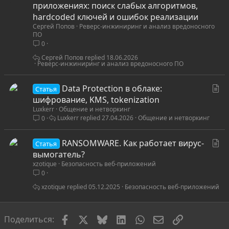
т
приложениях: поиск слабых алгоритмов,
а
hardcoded ключей и ошибок реализации
Сергей Попов
Реверс-инжиниринг и анализ вредоносного
т
ПО
ь
0
я
Сергей Попов
18.06.2026
Реверс-инжиниринг и анализ вредоносного ПО
С
Data Protection в облаке:
Статья
т
шифрование, KMS, tokenization
Luxkerr
Общение и нетворкинг
а
Luxkerr
27.04.2026
Общение и нетворкинг
0
т
ь
С
RANSOMWARE. Как работает вирус-
я
Статья
т
вымогатель?
xzotique
Безопасность веб-приложений
а
0
т
ь
xzotique
05.12.2025
Безопасность веб-приложений
я
Facebook
X
Bluesky
LinkedIn
WhatsApp
Электронная по
Ссылка
Поделиться: