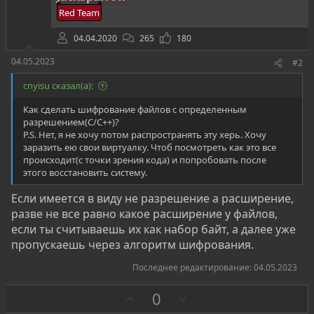
Red Team
04.04.2020
265
180
04.05.2023
#2
cnyisu сказал(а):
Как сделать шифрование файлов с определенным
разрешением(C/C++)?
P.S. Нет, я не хочу потом распространять эту херь. Хочу
заразить ею свои виртуалку. Чтоб посмотреть как это все
происходит(с точки зрения кода) и попробовать после
этого восстановить систему.
Если имеется в виду не разрешение а расширение,
разве не все равно какое расширение у файлов,
если ты считываешь их как набор байт, а далее уже
пропускаешь через алгоритм шифрования.
Последнее редактирование:
04.05.2023
З
П
0
а
р