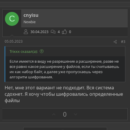
о
т
cnyisu
C
и
Newbie
в
30.04.2023
4
0
05.05.2023
#3
Trixxx сказал(а):
Если имеется в виду не разрешение а расширение, разве не
все равно какое расширение у файлов, если ты считываешь
их как набор байт, а далее уже пропускаешь через
алгоритм шифрования.
Нет, мне этот вариант не подходит. Вся система
сдохнет. Я хочу чтобы шифровались определенные
файлы
З
П
0
а
р
о