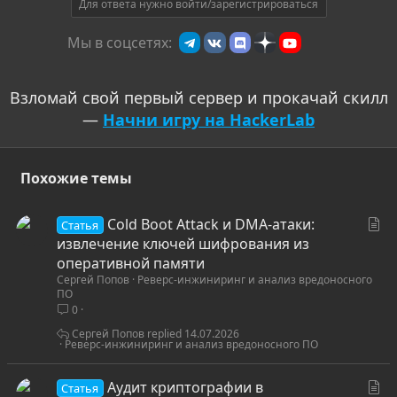
т
Для ответа нужно войти/зарегистрироваться
и
Мы в соцсетях:
в
Взломай свой первый сервер и прокачай скилл
—
Начни игру на HackerLab
Похожие темы
С
Cold Boot Attack и DMA-атаки:
Статья
т
извлечение ключей шифрования из
а
оперативной памяти
Сергей Попов
Реверс-инжиниринг и анализ вредоносного
т
ПО
ь
0
я
Сергей Попов
14.07.2026
Реверс-инжиниринг и анализ вредоносного ПО
С
Аудит криптографии в
Статья