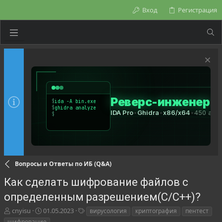
Вход
Регистрация
Вопросы и Ответы по ИБ (Q&A)
Как сделать шифрование файлов с
определенным разрешением(C/C++)?
А
Д
Т
cnyisu
01.05.2023
вирусология
криптография
пентест
в
а
е
шифрование